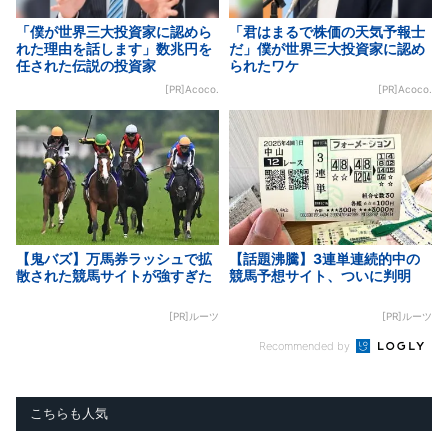
「僕が世界三大投資家に認めら
「君はまるで株価の天気予報士
れた理由を話します」数兆円を
だ」僕が世界三大投資家に認め
任された伝説の投資家
られたワケ
[PR]Acoco.
[PR]Acoco.
【鬼バズ】万馬券ラッシュで拡
【話題沸騰】3連単連続的中の
散された競馬サイトが強すぎた
競馬予想サイト、ついに判明
[PR]ルーツ
[PR]ルーツ
Recommended by
こちらも人気