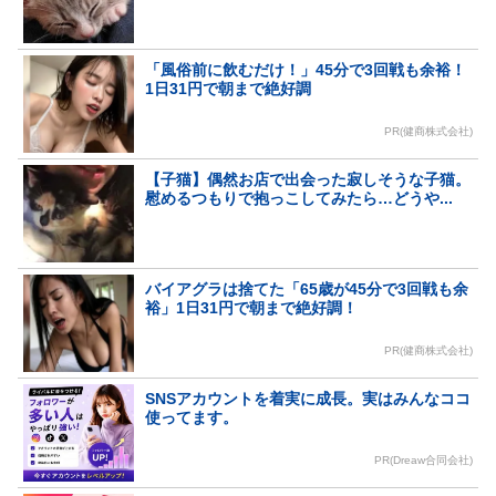
「風俗前に飲むだけ！」45分で3回戦も余裕！
1日31円で朝まで絶好調
PR(健商株式会社)
【子猫】偶然お店で出会った寂しそうな子猫。
慰めるつもりで抱っこしてみたら…どうや...
バイアグラは捨てた「65歳が45分で3回戦も余
裕」1日31円で朝まで絶好調！
PR(健商株式会社)
SNSアカウントを着実に成長。実はみんなココ
使ってます。
PR(Dreaw合同会社)