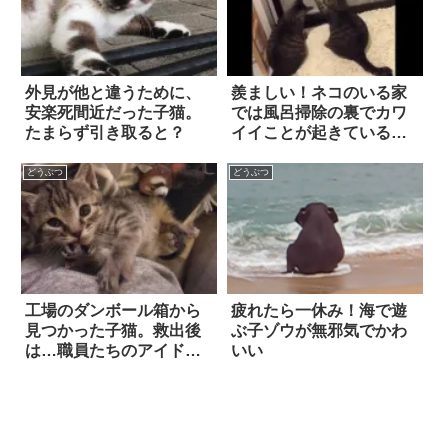
外見が他と違うために、
羨ましい！ネコのいる家
安楽死間近だった子猫。
では風呂掃除の裏でカワ
たまらず引き取ると？
イイことが起きていると
いう
どうぶつ
どうぶつ
工場のダンボール箱から
疲れたら一休み！海で遊
見つかった子猫。救出後
ぶ子ゾウが無邪気でかわ
は…職員たちのアイドル
いい
に！