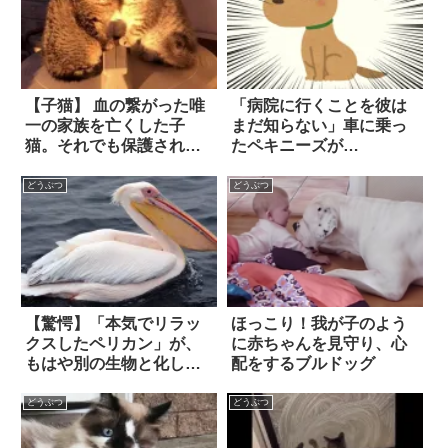
【子猫】 血の繋がった唯
「病院に行くことを彼は
一の家族を亡くした子
まだ知らない」車に乗っ
猫。それでも保護された
たペキニーズが…
後、人間に心を許してい
って…やがて幸せを掴ん
どうぶつ
どうぶつ
だ！！
【驚愕】「本気でリラッ
ほっこり！我が子のよう
クスしたペリカン」が、
に赤ちゃんを見守り、心
もはや別の生物と化して
配をするブルドッグ
る！！
どうぶつ
どうぶつ