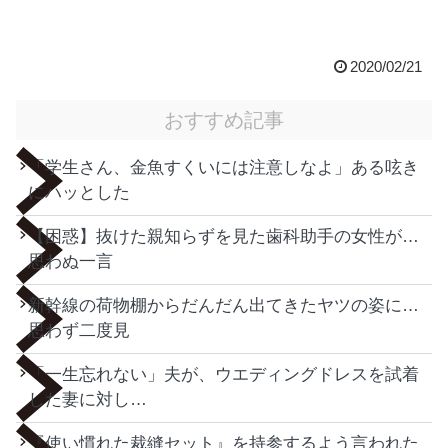
2020/02/21
おすすめ記事
「学生さん、金魚すくいには注意しなよ」ある呟き
にハッとした
【困惑】抜けた親知らずを見た歯科助手の女性が…
思わぬ一言
新幹線の荷物棚からだんだん出てきたヤツの姿に…
思わず二度見
「一生忘れない」夫が、ウエディングドレスを試着
した妻に対し…
『使い慣れた裁縫セット』を持参するよう言われた