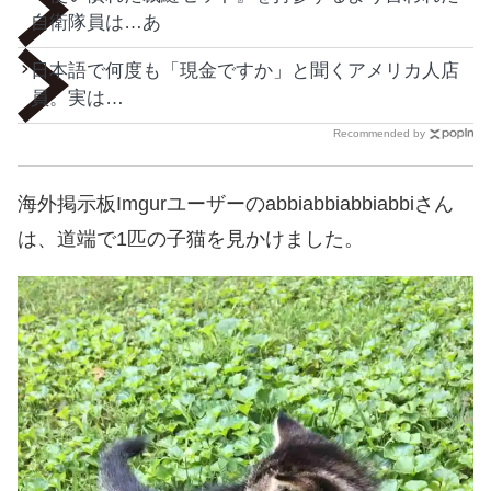
自衛隊員は…あ
日本語で何度も「現金ですか」と聞くアメリカ人店
員。実は…
Recommended by
海外掲示板Imgurユーザーのabbiabbiabbiabbiさん
は、道端で1匹の子猫を見かけました。