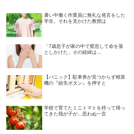
暑い中働く作業員に無礼な発言をした
学生。それを見かけた教授は
「7歳息子が家の中で窒息して命を落
としかけた」その経緯は…
【パニック】駐車券が見つからず精算
機の『紛失ボタン』を押すと
学校で育てたミニトマトを持って帰っ
てきた我が子が…思わぬ一言