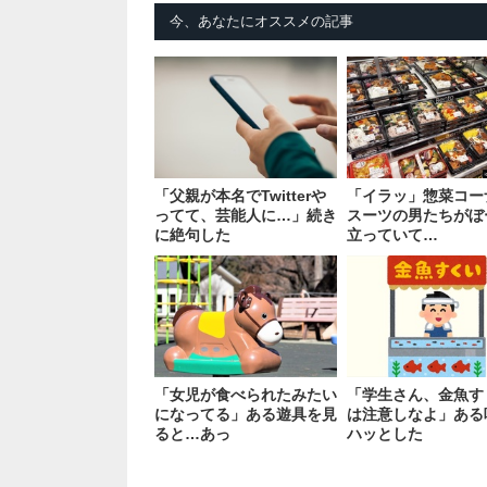
今、あなたにオススメの記事
「父親が本名でTwitterや
「イラッ」惣菜コー
ってて、芸能人に…」続き
スーツの男たちがぼ
に絶句した
立っていて…
「女児が食べられたみたい
「学生さん、金魚す
になってる」ある遊具を見
は注意しなよ」ある
ると…あっ
ハッとした