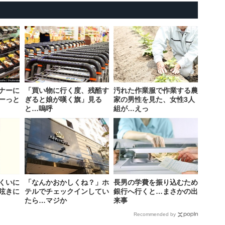
ナーに
「買い物に行く度、残酷す
汚れた作業服で作業する農
ーっと
ぎると娘が嘆く旗」見る
家の男性を見た、女性3人
と…嗚呼
組が…えっ
くいに
「なんかおかしくね？」ホ
長男の学費を振り込むため
呟きに
テルでチェックインしてい
銀行へ行くと…まさかの出
たら…マジか
来事
Recommended by