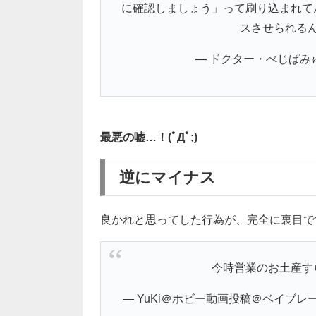
に確認しましょう」って刷り込まれて
スさせられる
— ドクター・べじぱみゅ (@
最悪の嘘…！(ﾟДﾟ;)
逆にマイナス
良かれと思ってした行為が、完全に裏目で
今時営業のお土産す
— YuKi＠ホビー動画投稿＠ベイブレード大