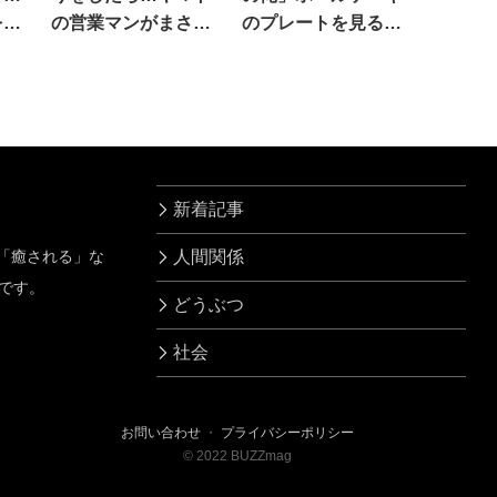
を抱
の営業マンがまさか
のプレートを見る
の一言
と…え
新着記事
」「癒される」な
人間関係
です。
どうぶつ
社会
お問い合わせ
・
プライバシーポリシー
©
2022
BUZZmag