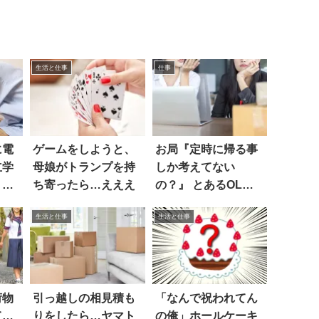
生活と仕事
仕事
に電
ゲームをしようと、
お局『定時に帰る事
立学
母娘がトランプを持
しか考えてない
」と
ち寄ったら…えええ
の？』 とあるOL
は、こう返した！
生活と仕事
生活と仕事
荷物
引っ越しの相見積も
「なんで祝われてん
て…
りをしたら…ヤマト
の俺」ホールケーキ