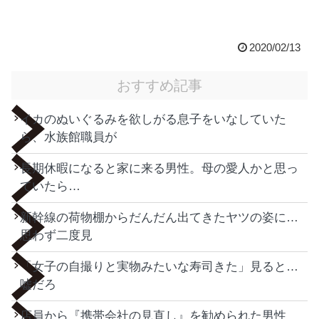
2020/02/13
おすすめ記事
イカのぬいぐるみを欲しがる息子をいなしていた
ら、水族館職員が
長期休暇になると家に来る男性。母の愛人かと思っ
ていたら…
新幹線の荷物棚からだんだん出てきたヤツの姿に…
思わず二度見
「女子の自撮りと実物みたいな寿司きた」見ると…
嘘だろ
店員から『携帯会社の見直し』を勧められた男性