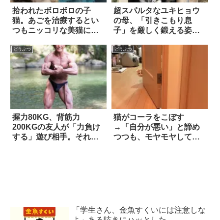
拾われたボロボロの子
超スパルタなユキヒョウ
猫。あごを治療するとい
の母、「引きこもり息
つもニッコリな美猫に生
子」を厳しく鍛える姿が
まれ変わる 7枚
話題に！ 8枚
どうぶつ
どうぶつ
握力80KG、背筋力
猫がコーラをこぼす
200KGの友人が「力負け
→「自分が悪い」と諦め
する」遊び相手。それ
つつも、モヤモヤしてい
は？
たら…(笑) 5枚
「学生さん、金魚すくいには注意しな
よ」ある呟きにハッとした