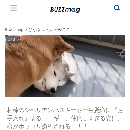
BUZZmag
>
どうぶつ
>
犬
> 今ここ
どうぶつ
相棒のシベリアンハスキーを一生懸命に『お
手入れ』するコーギー。仲良しすぎる姿に、
心がホッコリ癒やされる…！！