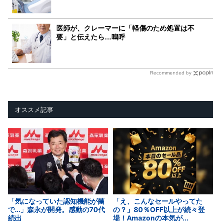
医師が、クレーマーに「軽傷のため処置は不
要」と伝えたら…嗚呼
Recommended by
オススメ記事
「気になっていた認知機能が菌
「え、こんなセールやってた
で…」森永が開発。感動の70代
の？」80％OFF以上が続々登
続出
場！Amazonの本気が...