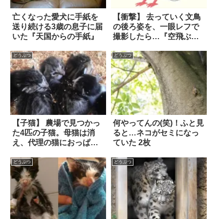
亡くなった愛犬に手紙を
【衝撃】 去っていく文鳥
送り続ける3歳の息子に届
の後ろ姿を、一眼レフで
いた『天国からの手紙』
撮影したら…『空飛ぶ大
福』にしか見えない！？
どうぶつ
どうぶつ
【子猫】 農場で見つかっ
何やってんの(笑)！ふと見
た4匹の子猫。母猫は消
ると…ネコがセミになっ
え、代理の猫におっぱい
ていた 2枚
をもらっていた彼らは…
実は血も繋がっていなか
どうぶつ
どうぶつ
った！？