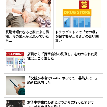
長期休暇になると家に来る男
ドラッグストアで『命の母』
性。母の愛人かと思っていた
を探す客が…まさかの言い間
ら…
違い
店員から『携帯会社の見直し』を勧められた男
性は…こう返した
「父親が本名でTwitterやってて、芸能人に…」
続きに絶句した
女子中学生にわざとぶつかりに行ったオジサ
ン。それを見た女性は