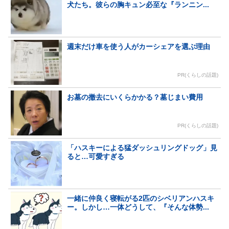
犬たち。彼らの胸キュン必至な『ランニン...
週末だけ車を使う人がカーシェアを選ぶ理由
PR(くらしの話題)
お墓の撤去にいくらかかる？墓じまい費用
PR(くらしの話題)
「ハスキーによる猛ダッシュリングドッグ」見
ると…可愛すぎる
一緒に仲良く寝転がる2匹のシベリアンハスキ
ー。しかし…一体どうして、『そんな体勢...