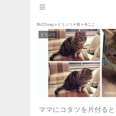
BUZZmag
>
どうぶつ
>
猫
> 今ここ
どうぶつ
ママにコタツを片付ると言