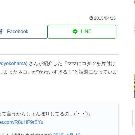
2015/04/15
Facebook
LINE
okohama)
さんが紹介した『ママにコタツを片付け
ってしまったネコ』が”かわいすぎる！”と話題になっていま
言うからしょんぼりしてるの…(´･_･`)」
tter.com/R8uHF9rEYu