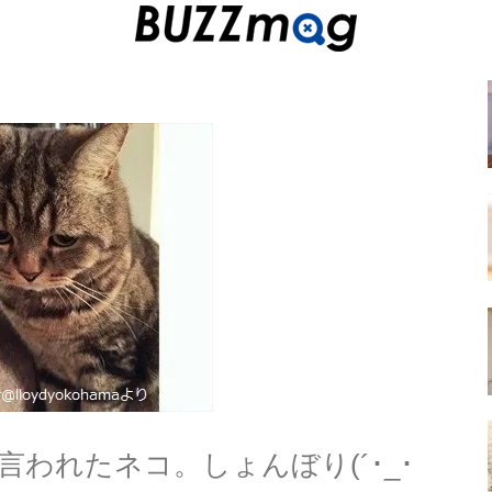
われたネコ。しょんぼり(´･_･