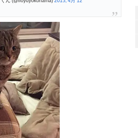
(@lloydyokohama)
2015, 4月 12