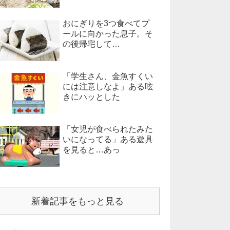
おにぎりを3つ食べてプ
ールに向かった息子。そ
の後帰宅して…
「学生さん、金魚すくい
には注意しなよ」ある呟
きにハッとした
「女児が食べられたみた
いになってる」ある遊具
を見ると…あっ
新着記事をもっと見る