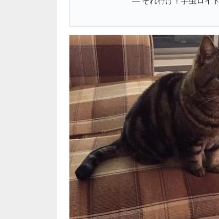
— それ行け！芋虫ロイドくん 