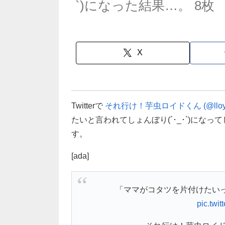
`)になった結果…。 8枚
X
Twitterで
それ行け！芋虫ロイドくん (@lloydy
たいと言われてしょんぼり(´･_･`)にな
す。
[ada]
「ママがコタツを片付けたいって
pic.twi