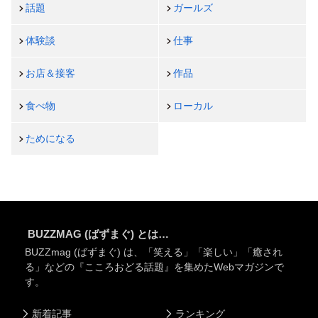
話題
ガールズ
体験談
仕事
お店＆接客
作品
食べ物
ローカル
ためになる
BUZZMAG (ばずまぐ) とは…
BUZZmag (ばずまぐ) は、「笑える」「楽しい」「癒され
る」などの『こころおどる話題』を集めたWebマガジンで
す。
新着記事
ランキング