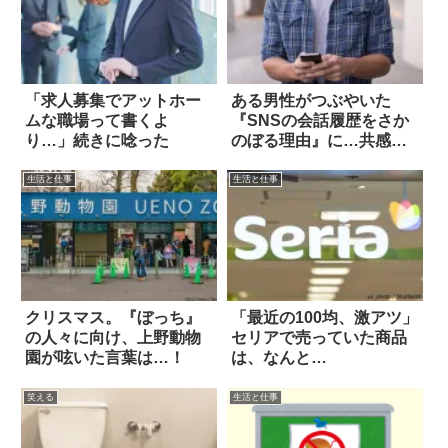
「求人募集でアットホー
ある男性がつぶやいた
ムな職場って書くよ
『SNSの会話履歴をさか
り…」続きに唸った
のぼる理由』に…共感の
嵐！
生活と仕事
生活と仕事
クリスマス。『ぼっち』
「最近の100均、激アツ」
の人々に向け、上野動物
セリアで売っていた商品
園が呟いた言葉は…！
は、なんと…
笑える
生活と仕事