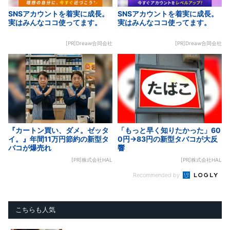
SNSアカウントを着実に成長。
SNSアカウントを着実に成長。
実はみんなココ使ってます。
実はみんなココ使ってます。
[PR]Dreaw合同会社
[PR]Dreaw合同会社
『カートン買い、ダメ。ゼッタ
「もっと早く知りたかった」60
イ。』年間11万円節約の新型タ
0円→83円の新型タバコが大反
バコが爆売れ
響
[PR]株式会社HAL
[PR]株式会社HAL
Recommended by
こちらも人気