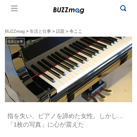
BUZZmag
>
生活と仕事
>
話題
> 今ここ
生活と仕事
指を失い、ピアノを諦めた女性。しかし…
「1枚の写真」に心が震えた