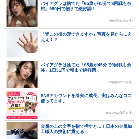
バイアグラは捨てた「65歳が45分で3回戦も余
裕」980円で朝まで絶好調！
PR(健商株式会社)
「皆この指の形できますか」写真を見たら…え
ええ！？
バイアグラは捨てた「65歳が45分で3回戦も余
裕」1日31円で朝まで絶好調！
PR(健商株式会社)
SNSアカウントを着実に成長。実はみんなココ
使ってます。
PR(Dreaw合同会社)
金属の上の文字を指で押すと…！日本の金属加
工職人の技術に震える