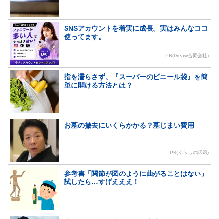
SNSアカウントを着実に成長。実はみんなココ
使ってます。
PR(Dreaw合同会社)
指を濡らさず、『スーパーのビニール袋』を簡
単に開ける方法とは？
お墓の撤去にいくらかかる？墓じまい費用
PR(くらしの話題)
参考書「関節が図のように曲がることはない」
試したら…すげえええ！