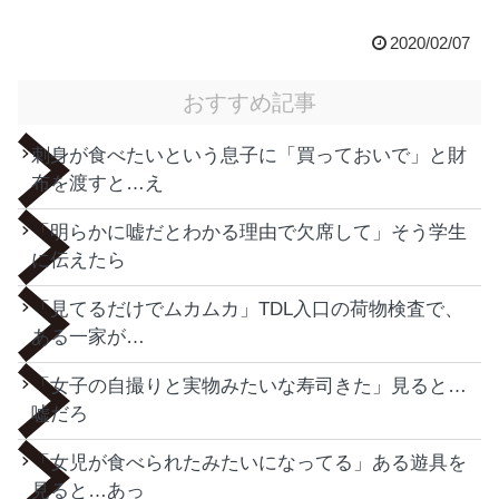
2020/02/07
おすすめ記事
刺身が食べたいという息子に「買っておいで」と財
布を渡すと…え
「明らかに嘘だとわかる理由で欠席して」そう学生
に伝えたら
「見てるだけでムカムカ」TDL入口の荷物検査で、
ある一家が…
「女子の自撮りと実物みたいな寿司きた」見ると…
嘘だろ
「女児が食べられたみたいになってる」ある遊具を
見ると…あっ