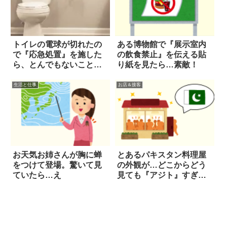
トイレの電球が切れたの
ある博物館で『展示室内
で『応急処置』を施した
の飲食禁止』を伝える貼
ら、とんでもないことに
り紙を見たら…素敵！
なった！
生活と仕事
お店＆接客
お天気お姉さんが胸に蝉
とあるパキスタン料理屋
をつけて登場。驚いて見
の外観が…どこからどう
ていたら…え
見ても『アジト』すぎ
る！