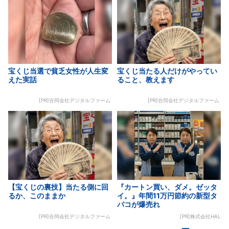
宝くじ当選で貧乏女性が人生変
宝くじ当たる人だけがやってい
えた実話
ること、教えます
[PR]合同会社デジタルファーム
[PR]合同会社デジタルファーム
【宝くじの裏技】当たる側に回
『カートン買い、ダメ。ゼッタ
るか、このままか
イ。』年間11万円節約の新型タ
バコが爆売れ
[PR]合同会社デジタルファーム
[PR]株式会社HAL