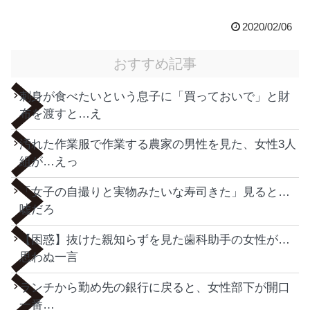
2020/02/06
おすすめ記事
刺身が食べたいという息子に「買っておいで」と財
布を渡すと…え
汚れた作業服で作業する農家の男性を見た、女性3人
組が…えっ
「女子の自撮りと実物みたいな寿司きた」見ると…
嘘だろ
【困惑】抜けた親知らずを見た歯科助手の女性が…
思わぬ一言
ランチから勤め先の銀行に戻ると、女性部下が開口
一番…