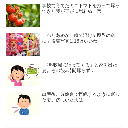
学校で育てたミニトマトを持って帰っ
てきた我が子が…思わぬ一言
「わたあめが一瞬で溶けて魔界の傘
に」投稿写真に16万いいね
「OK牧場に行ってくる」と家を出た
妻。その後3時間帰らず…
出産後、分娩台で気絶するように眠っ
た妻。傍にいた夫は…