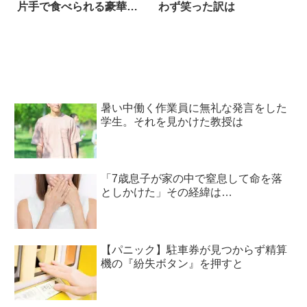
片手で食べられる豪華パ
わず笑った訳は
ンケーキ！？ ホイップも
あんこも食べたい欲張り
さんに
暑い中働く作業員に無礼な発言をした
学生。それを見かけた教授は
「7歳息子が家の中で窒息して命を落
としかけた」その経緯は…
【パニック】駐車券が見つからず精算
機の『紛失ボタン』を押すと