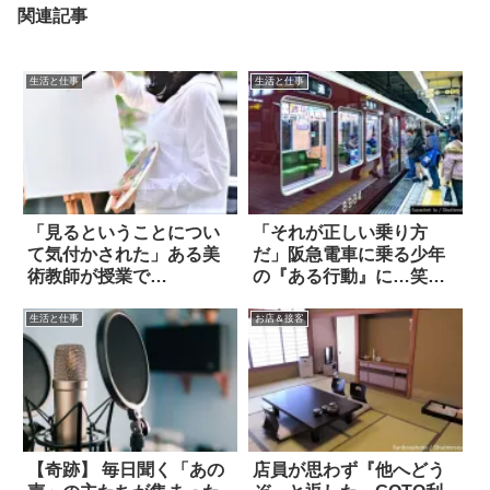
関連記事
生活と仕事
生活と仕事
「見るということについ
「それが正しい乗り方
て気付かされた」ある美
だ」阪急電車に乗る少年
術教師が授業で…
の『ある行動』に…笑っ
た！
生活と仕事
お店＆接客
【奇跡】 毎日聞く「あの
店員が思わず『他へどう