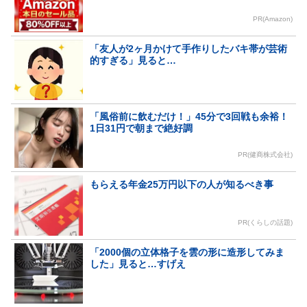
PR(Amazon)
「友人が2ヶ月かけて手作りしたバキ帯が芸術
的すぎる」見ると…
「風俗前に飲むだけ！」45分で3回戦も余裕！
1日31円で朝まで絶好調
PR(健商株式会社)
もらえる年金25万円以下の人が知るべき事
PR(くらしの話題)
「2000個の立体格子を雲の形に造形してみま
した」見ると…すげえ