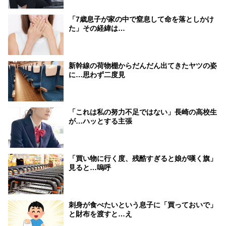
「7歳息子が家の中で窒息して命を落としかけ
た」その経緯は…
新幹線の荷物棚からだんだん出てきたヤツの姿
に…思わず二度見
「これは私の努力不足ではない」長崎の高校生
が…ハッとする主張
「買い物に行く度、残酷すぎると娘が嘆く旗」
見ると…嗚呼
刺身が食べたいという息子に「買っておいで」
と財布を渡すと…え