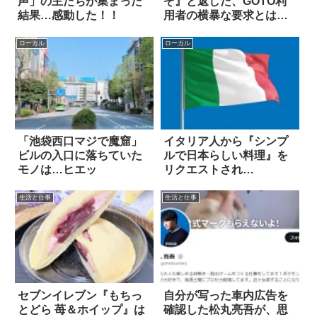
声」の主たちが集まった
ぞ』と返した、GOTO利
結果…感動した！！
用者の横暴な要求とは…
ローカル
ローカル
「池袋西口マジで魔窟」
イタリア人から『シンプ
ビルの入口に落ちていた
ルで日本らしい料理』を
モノは…ヒエッ
リクエストされ…
生活と仕事
生活と仕事
セブンイレブン『もちっ
自分が写った車内広告を
とどら 苺＆ホイップ』は
確認した松丸亮吾が、思