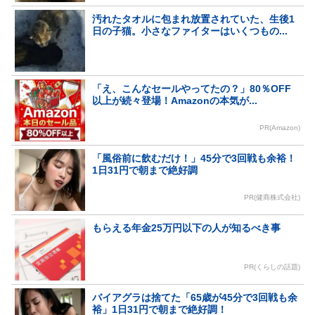
汚れたタオルに包まれ放置されていた、生後1
日の子猫。小さなファイターはいくつもの...
「え、こんなセールやってたの？」80％OFF
以上が続々登場！Amazonの本気が...
PR(Amazon)
「風俗前に飲むだけ！」45分で3回戦も余裕！
1日31円で朝まで絶好調
PR(健商株式会社)
もらえる年金25万円以下の人が知るべき事
PR(くらしの話題)
バイアグラは捨てた「65歳が45分で3回戦も余
裕」1日31円で朝まで絶好調！