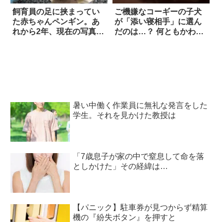
飼育員の足に挟まってい
ご機嫌なコーギーの子犬
た赤ちゃんペンギン。あ
が「添い寝相手」に選ん
れから2年、現在の写真を
だのは…？ 何ともかわい
見ると？
らしいイタズラに、思わ
ずニンマリ
暑い中働く作業員に無礼な発言をした
学生。それを見かけた教授は
「7歳息子が家の中で窒息して命を落
としかけた」その経緯は…
【パニック】駐車券が見つからず精算
機の『紛失ボタン』を押すと