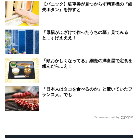
【パニック】駐車券が見つからず精算機の『紛
失ボタン』を押すと
「母親がふざけて作ったうちの墓」見てみる
と…すげえええ！
「頭おかしくなってる」網走の洋食屋で定食を
頼んだら…え！
「日本人はタコを食べるのか」と驚いていたフ
ランス人。でも
Recommended by