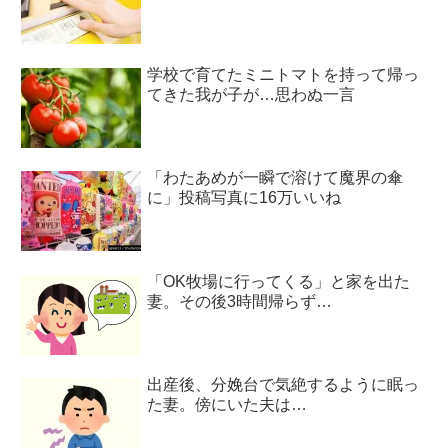
学校で育てたミニトマトを持って帰っ
てきた我が子が…思わぬ一言
「わたあめが一瞬で溶けて魔界の傘
に」投稿写真に16万いいね
「OK牧場に行ってくる」と家を出た
妻。その後3時間帰らず…
出産後、分娩台で気絶するように眠っ
た妻。傍にいた夫は…