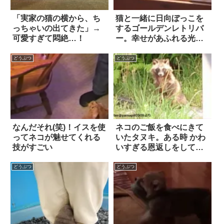
「実家の猫の横から、ち
猫と一緒に日向ぼっこを
っちゃいの出てきた」→
するゴールデンレトリバ
可愛すぎて悶絶…！
ー。幸せがあふれる光景
に、ほっこり癒された！
どうぶつ
どうぶつ
なんだそれ(笑)！イスを使
ネコのご飯を食べにきて
ってネコが魅せてくれる
いたタヌキ。ある時 かわ
技がすごい
いすぎる恩返しをして帰
った 4枚
どうぶつ
どうぶつ