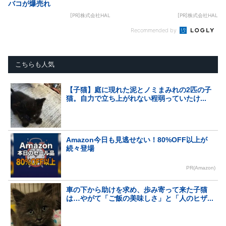
バコが爆売れ
[PR]株式会社HAL
[PR]株式会社HAL
Recommended by
こちらも人気
【子猫】庭に現れた泥とノミまみれの2匹の子
猫。自力で立ち上がれない程弱っていたけ...
Amazon今日も見逃せない！80%OFF以上が
続々登場
PR(Amazon)
車の下から助けを求め、歩み寄って来た子猫
は…やがて「ご飯の美味しさ」と「人のヒザ...