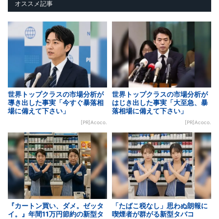
オススメ記事
世界トップクラスの市場分析が
世界トップクラスの市場分析が
導き出した事実「今すぐ暴落相
はじき出した事実「大至急、暴
場に備えて下さい」
落相場に備えて下さい」
[PR]Acoco.
[PR]Acoco.
『カートン買い、ダメ。ゼッタ
「たばこ税なし」思わぬ朗報に
イ。』年間11万円節約の新型タ
喫煙者が群がる新型タバコ