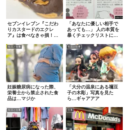
セブンイレブン『こだわ
「あなたに優しい相手で
りカスタードのエクレ
あっても…」 人の本質を
ア』は食べなきゃ損！
暴くチェックリストに共
「お菓子のための卵」を
感の声
使用したカスタードが最
生活と仕事
生活と仕事
高だった
妊娠糖尿病になった際、
「大分の温泉にある禰豆
栄養士から禁止された食
子の木彫」写真を見た
品は…マジか
ら…ギャアアア
生活と仕事
仕事