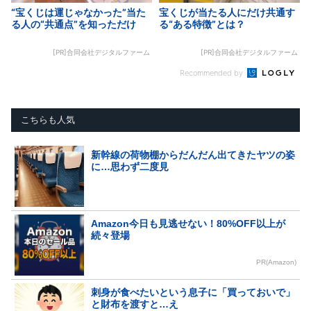
“宝くじは運じゃなかった”当た
宝くじが当たる人にだけ共通す
る人の“共通点”を知っただけ
る“ある特徴”とは？
[PR]合同会社デジタルファーム
[PR]合同会社デジタルファーム
Recommended by
こちらも人気
新幹線の荷物棚からだんだん出てきたヤツの姿
に…思わず二度見
Amazon今日も見逃せない！80%OFF以上が
続々登場
PR(Amazon)
刺身が食べたいという息子に「買っておいで」
と財布を渡すと…え