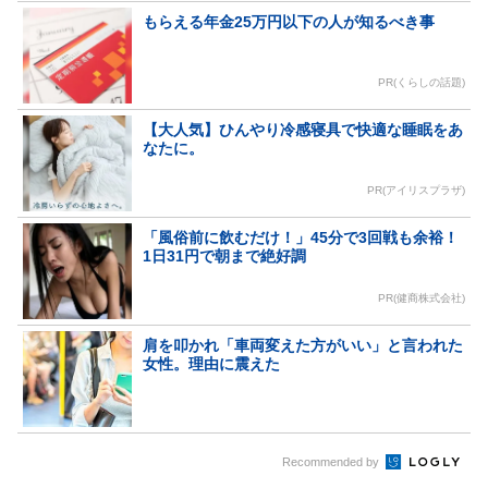
もらえる年金25万円以下の人が知るべき事
PR(くらしの話題)
【大人気】ひんやり冷感寝具で快適な睡眠をあ
なたに。
PR(アイリスプラザ)
「風俗前に飲むだけ！」45分で3回戦も余裕！
1日31円で朝まで絶好調
PR(健商株式会社)
肩を叩かれ「車両変えた方がいい」と言われた
女性。理由に震えた
Recommended by