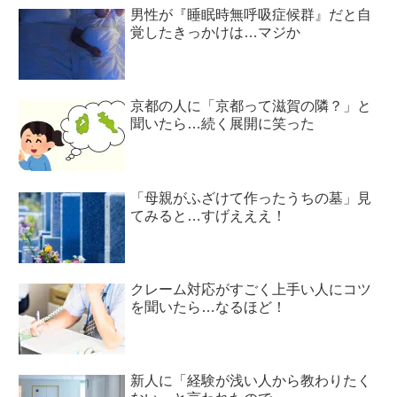
男性が『睡眠時無呼吸症候群』だと自
覚したきっかけは…マジか
京都の人に「京都って滋賀の隣？」と
聞いたら…続く展開に笑った
「母親がふざけて作ったうちの墓」見
てみると…すげえええ！
クレーム対応がすごく上手い人にコツ
を聞いたら…なるほど！
新人に「経験が浅い人から教わりたく