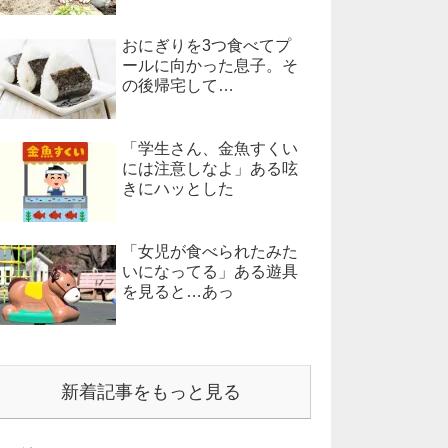
おにぎりを3つ食べてプ
ールに向かった息子。そ
の後帰宅して…
「学生さん、金魚すくい
には注意しなよ」ある呟
きにハッとした
「女児が食べられたみた
いになってる」ある遊具
を見ると…あっ
新着記事をもっと見る