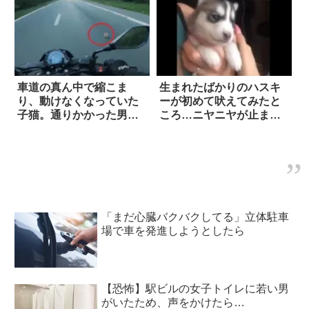
車道の真ん中で縮こま
生まれたばかりのハスキ
り、動けなくなっていた
ーが初めて吠えてみたと
子猫。通りかかった男性
ころ…ニヤニヤが止まら
たちの「とっさの判断」
ない
により命を救われる！
「まだ心臓バクバクしてる」立体駐車
場で車を発進しようとしたら
【恐怖】駅ビルの女子トイレに若い男
がいたため、声をかけたら…