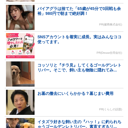
バイアグラは捨てた「65歳が45分で3回戦も余
裕」980円で朝まで絶好調！
PR(健商株式会社)
SNSアカウントを着実に成長。実はみんなココ
使ってます。
PR(Dreaw合同会社)
コッソリと『チラ見』してくるゴールデンレト
リバー。そこで、飼い主も物陰に隠れてみ...
お墓の撤去にいくらかかる？墓じまい費用
PR(くらしの話題)
イタズラ好きな飼い主の『ハッ！』に釣られち
ゃうゴールデンレトリバー。素直すぎるリ...