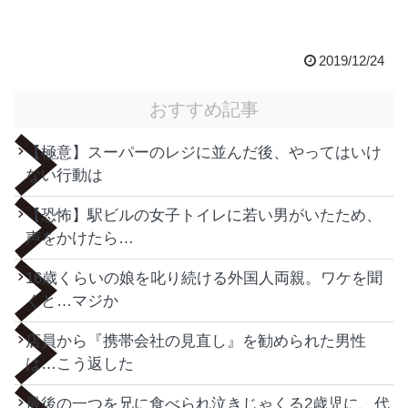
2019/12/24
おすすめ記事
【極意】スーパーのレジに並んだ後、やってはいけ
ない行動は
【恐怖】駅ビルの女子トイレに若い男がいたため、
声をかけたら…
16歳くらいの娘を叱り続ける外国人両親。ワケを聞
くと…マジか
店員から『携帯会社の見直し』を勧められた男性
は…こう返した
最後の一つを兄に食べられ泣きじゃくる2歳児に、代