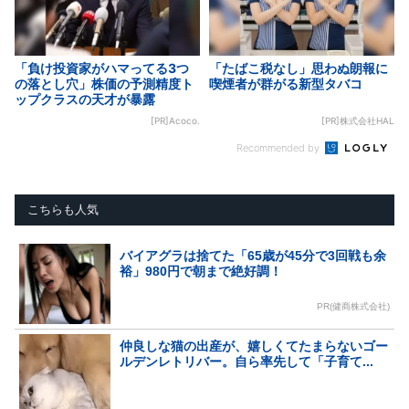
「負け投資家がハマってる3つ
「たばこ税なし」思わぬ朗報に
の落とし穴」株価の予測精度ト
喫煙者が群がる新型タバコ
ップクラスの天才が暴露
[PR]Acoco.
[PR]株式会社HAL
Recommended by
こちらも人気
バイアグラは捨てた「65歳が45分で3回戦も余
裕」980円で朝まで絶好調！
PR(健商株式会社)
仲良しな猫の出産が、嬉しくてたまらないゴー
ルデンレトリバー。自ら率先して「子育て...