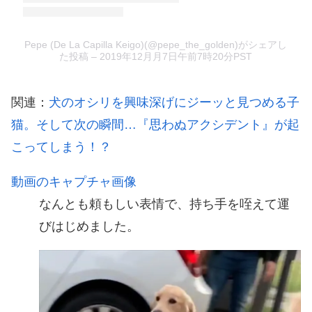
Pepe (De La Capilla Keigo)(@pepe_the_golden)がシェアし
た投稿
–
2019年12月月7日午前7時20分PST
関連：
犬のオシリを興味深げにジーッと見つめる子
猫。そして次の瞬間…『思わぬアクシデント』が起
こってしまう！？
動画のキャプチャ画像
なんとも頼もしい表情で、持ち手を咥えて運
びはじめました。