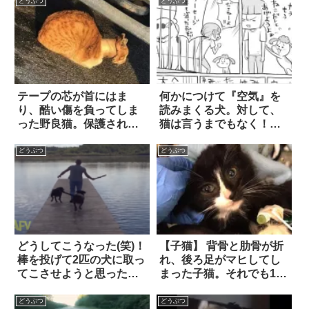
点があって…？
どうぶつ
どうぶつ
テープの芯が首にはま
何かにつけて『空気』を
り、酷い傷を負ってしま
読みまくる犬。対して、
った野良猫。保護されて
猫は言うまでもなく！？
も心を閉ざしていたけれ
2枚
ど、やがて里親に預けら
どうぶつ
どうぶつ
れると…
どうしてこうなった(笑)！
【子猫】 背骨と肋骨が折
棒を投げて2匹の犬に取っ
れ、後ろ足がマヒしてし
てこさせようと思った
まった子猫。それでも10
ら…
週間後…彼女は、『奇跡
の変身』を遂げた！！
どうぶつ
どうぶつ