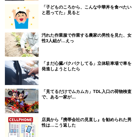
「子どものころから、こんな中華丼を食べたい
と思ってた」見ると
汚れた作業服で作業する農家の男性を見た、女
性3人組が…えっ
「まだ心臓バクバクしてる」立体駐車場で車を
発進しようとしたら
「見てるだけでムカムカ」TDL入口の荷物検査
で、ある一家が…
店員から『携帯会社の見直し』を勧められた男
性は…こう返した