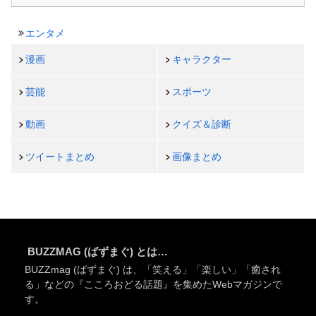
エンタメ
漫画
キャラクター
芸能
スポーツ
動画
クイズ＆診断
ツイートまとめ
画像まとめ
BUZZMAG (ばずまぐ) とは…
BUZZmag (ばずまぐ) は、「笑える」「楽しい」「癒され
る」などの『こころおどる話題』を集めたWebマガジンで
す。