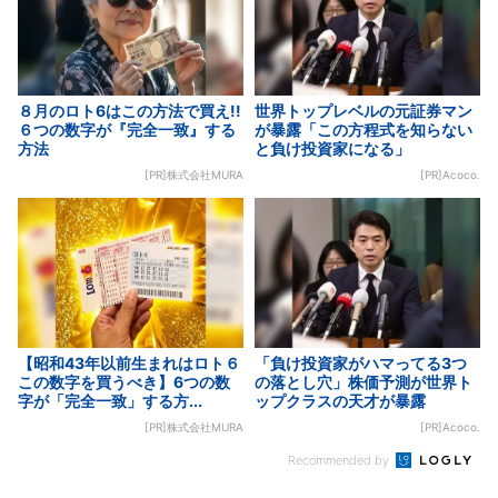
８月のロト6はこの方法で買え!!
世界トップレベルの元証券マン
６つの数字が『完全一致』する
が暴露「この方程式を知らない
方法
と負け投資家になる」
[PR]株式会社MURA
[PR]Acoco.
【昭和43年以前生まれはロト６
「負け投資家がハマってる3つ
この数字を買うべき】6つの数
の落とし穴」株価予測が世界ト
字が「完全一致」する方...
ップクラスの天才が暴露
[PR]株式会社MURA
[PR]Acoco.
Recommended by