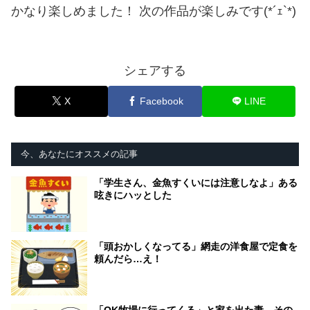
かなり楽しめました！ 次の作品が楽しみです(*´ｪ`*)
シェアする
X
Facebook
LINE
今、あなたにオススメの記事
「学生さん、金魚すくいには注意しなよ」ある
呟きにハッとした
「頭おかしくなってる」網走の洋食屋で定食を
頼んだら…え！
「OK牧場に行ってくる」と家を出た妻。その