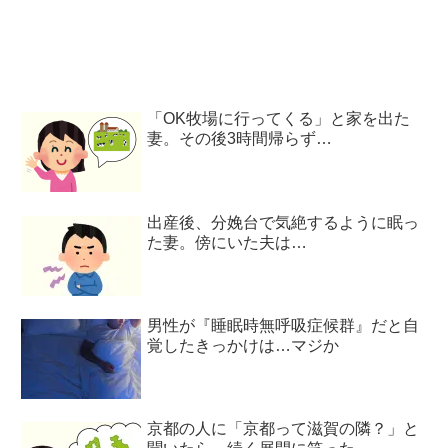
「OK牧場に行ってくる」と家を出た
妻。その後3時間帰らず…
出産後、分娩台で気絶するように眠っ
た妻。傍にいた夫は…
男性が『睡眠時無呼吸症候群』だと自
覚したきっかけは…マジか
京都の人に「京都って滋賀の隣？」と