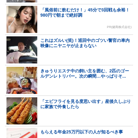
「風俗前に飲むだけ！」45分で3回戦も余裕！
980円で朝まで絶好調
PR(健商株式会社)
これはズルい(笑)！巡回中のゴツい警官の車内
映像にニヤニヤが止まらない
きゅうりエステ中の飼い主を囲む、2匹のゴー
ルデンレトリバー。次の瞬間…やっぱりそ...
「エビフライを見る度思い出す」産後久しぶり
に家族で外食したら
もらえる年金25万円以下の人が知るべき事