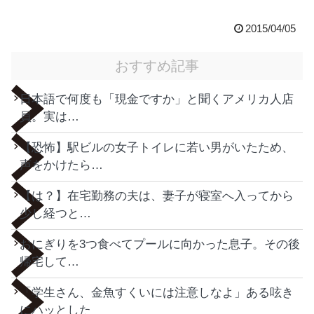
2015/04/05
おすすめ記事
日本語で何度も「現金ですか」と聞くアメリカ人店
員。実は…
【恐怖】駅ビルの女子トイレに若い男がいたため、
声をかけたら…
【は？】在宅勤務の夫は、妻子が寝室へ入ってから
少し経つと…
おにぎりを3つ食べてプールに向かった息子。その後
帰宅して…
「学生さん、金魚すくいには注意しなよ」ある呟き
にハッとした