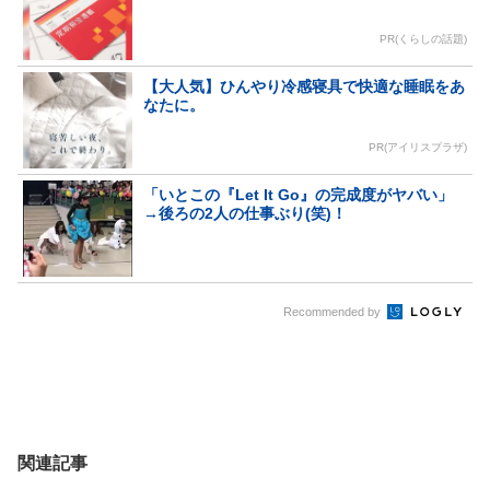
PR(くらしの話題)
【大人気】ひんやり冷感寝具で快適な睡眠をあ
なたに。
PR(アイリスプラザ)
「いとこの『Let It Go』の完成度がヤバい」
→後ろの2人の仕事ぶり(笑)！
Recommended by
関連記事