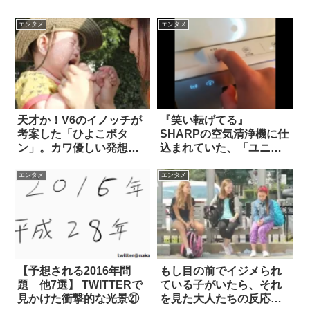
エンタメ
エンタメ
天才か！V6のイノッチが
『笑い転げてる』
考案した「ひよこボタ
SHARPの空気清浄機に仕
ン」。カワ優しい発想に
込まれていた、「ユニー
称賛の嵐
クな隠し機能」とは？
エンタメ
エンタメ
【予想される2016年問
もし目の前でイジメられ
題 他7選】 TWITTERで
ている子がいたら、それ
見かけた衝撃的な光景㉑
を見た大人たちの反応