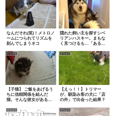
なんだそれ(笑)！メトロノ
隠れた飼い主を探すシベ
ームにつられてリズムを
リアンハスキー。まもな
刻んでしまうネコ
く見つけるも…「ある理
由」で近づけない！？
どうぶつ
どうぶつ
【子猫】 ご飯をあげるう
【えっ！！】トリマー
ちに信頼関係を結んだ
が、馴染み客の犬に「店
猫。そんな彼女がある
の外」で出会った結果？
日、自分の子猫を連れて
きて…『うちの子を任せ
どうぶつ
どうぶつ
た』