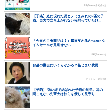
PR(Dreaw合同会社)
【子猫】庭に現れた泥とノミまみれの2匹の子
猫。自力で立ち上がれない程弱っていたけ...
「今日の目玉商品は？」毎日変わるAmazonタ
イムセールが見逃せない
PR(Amazon)
お墓の撤去にいくらかかる？墓じまい費用
PR(くらしの話題)
【子猫】 強い絆で結ばれた子猫の兄弟。耳の
聞こえない先輩犬は彼らを優しく見守り…...