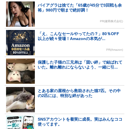
バイアグラは捨てた「65歳が45分で3回戦も余
裕」980円で朝まで絶好調！
PR(健商株式会社)
「え、こんなセールやってたの？」80％OFF
以上が続々登場！Amazonの本気が...
PR(Amazon)
保護した子猫の三兄弟は「固い絆」で結ばれて
いた。離れ離れにならないよう、一緒に引...
とある家の屋根から救助された猫7匹。その中
の2匹には、特別な絆があった
SNSアカウントを着実に成長。実はみんなココ
使ってます。