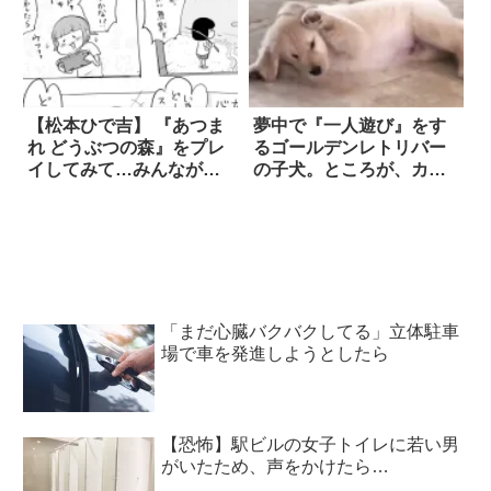
【松本ひで吉】 『あつま
夢中で『一人遊び』をす
れ どうぶつの森』をプレ
るゴールデンレトリバー
イしてみて…みんなが言
の子犬。ところが、カメ
っていた「あの感覚」を
ラに気づいた途端…？！
理解した話
「まだ心臓バクバクしてる」立体駐車
場で車を発進しようとしたら
【恐怖】駅ビルの女子トイレに若い男
がいたため、声をかけたら…