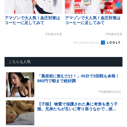
アマゾンで大人気！血圧対策は
アマゾンで大人気！血圧対策は
コーヒーに足してみて
コーヒーに足してみて
[PR]森永乳業
[PR]森永乳業
Recommended by
こちらも人気
「風俗前に飲むだけ！」45分で3回戦も余裕！
980円で朝まで絶好調
PR(健商株式会社)
【子猫】 物置で保護された鼻に奇形を患う子
猫。兄弟たちが互いに寄り添うなかで…彼...