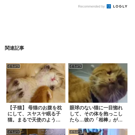
Recommended by
関連記事
どうぶつ
どうぶつ
【子猫】 母猫のお腹を枕
眼球のない猫に一目惚れ
にして、スヤスヤ眠る子
して、その体を抱っこし
猫。まるで天使のような
たら…彼の「相棒」が現
寝顔に、胸キュンが止ま
れた！
らない…！！
どうぶつ
どうぶつ