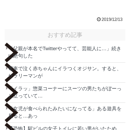
2019/12/13
おすすめ記事
「父親が本名でTwitterやってて、芸能人に…」続き
に絶句した
電車で泣く赤ちゃんにイラつくオジサン。すると、
サラリーマンが
「イラッ」惣菜コーナーにスーツの男たちがぼーっ
と立っていて…
「女児が食べられたみたいになってる」ある遊具を
見ると…あっ
【恐怖】駅ビルの女子トイレに若い男がいたため、