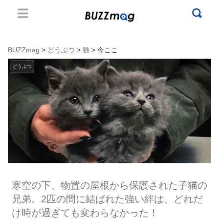
BUZZmag
>
どうぶつ
>
猫
> 今ここ
どうぶつ
寒空の下、物置の屋根から保護された子猫の
兄弟。2匹の間に結ばれた強い絆は、どれだ
け時が過ぎても変わらなかった！