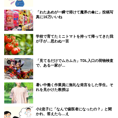
「わたあめが一瞬で溶けて魔界の傘に」投稿写
真に16万いいね
学校で育てたミニトマトを持って帰ってきた我
が子が…思わぬ一言
「見てるだけでムカムカ」TDL入口の荷物検査
で、ある一家が…
暑い中働く作業員に無礼な発言をした学生。そ
れを見かけた教授は
小2息子に「なんで歯医者になったの？」と聞
かれ、答えたら…え