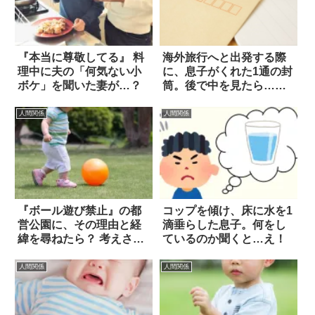
『本当に尊敬してる』 料
海外旅行へと出発する際
理中に夫の「何気ない小
に、息子がくれた1通の封
ボケ」を聞いた妻が…？
筒。後で中を見たら…泣
いた！
人間関係
人間関係
『ボール遊び禁止』の都
コップを傾け、床に水を1
営公園に、その理由と経
滴垂らした息子。何をし
緯を尋ねたら？ 考えさせ
ているのか聞くと…え！
られる話
人間関係
人間関係