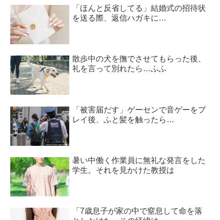
「ほんと反省してる」結婚式の招待状
を送る際、返信ハガキに…
散歩中の犬を撫でさせてもらった後、
礼を言って別れたら…ふふ
「被害届だす」ゲーセンで音ゲーをプ
レイ後、ふと髪を触ったら…
暑い中働く作業員に無礼な発言をした
学生。それを見かけた教授は
「7歳息子が家の中で窒息して命を落