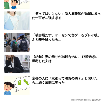
「笑ってはいけない」新人看護師が先輩に放っ
た一言が…強すぎる
「被害届だす」ゲーセンで音ゲーをプレイ後、
ふと髪を触ったら…
【絶句】妻の帰りが20時なのに、17時過ぎに
帰宅した夫は…
京都の人に「京都って滋賀の隣？」と聞いた
ら…続く展開に笑った
Recommended by