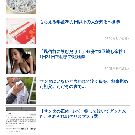
もらえる年金25万円以下の人が知るべき事
PR(くらしの話題)
「風俗前に飲むだけ！」45分で3回戦も余裕！
1日31円で朝まで絶好調
PR(健商株式会社)
サンタはいないと言われて泣く孫を、無事慰め
た祖父。ただその裏で…
【サンタの正体 ほか】 笑って泣いてグッと来
た、それぞれのクリスマス 7選