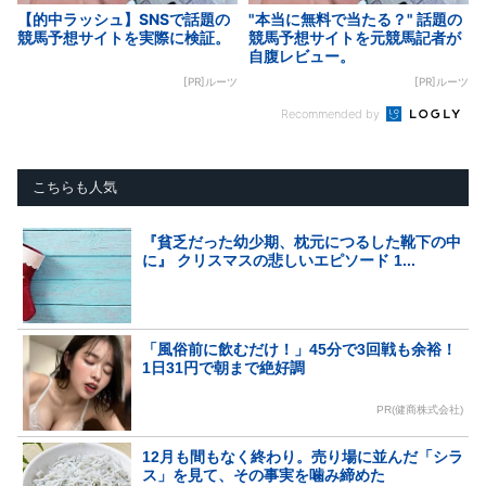
【的中ラッシュ】SNSで話題の
"本当に無料で当たる？" 話題の
競馬予想サイトを実際に検証。
競馬予想サイトを元競馬記者が
自腹レビュー。
[PR]ルーツ
[PR]ルーツ
Recommended by
こちらも人気
『貧乏だった幼少期、枕元につるした靴下の中
に』 クリスマスの悲しいエピソード 1...
「風俗前に飲むだけ！」45分で3回戦も余裕！
1日31円で朝まで絶好調
PR(健商株式会社)
12月も間もなく終わり。売り場に並んだ「シラ
ス」を見て、その事実を噛み締めた