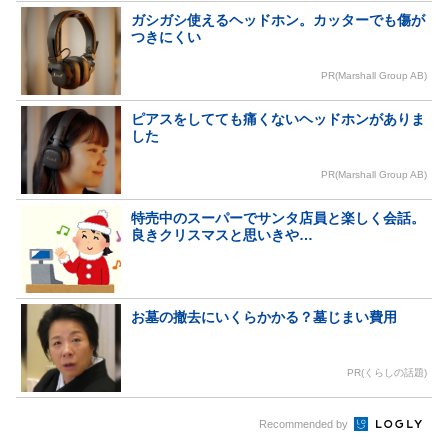
ガシガシ使えるヘッドホン。カッターでも傷が
つきにくい
PR(Marshall Group AB)
ピアスをしてても痛くないヘッドホンがありま
した
PR(Marshall Group AB)
特売中のスーパーでサンタ店員と楽しく会話。
良きクリスマスと思いきや…
お墓の撤去にいくらかかる？墓じまい費用
PR(くらしの話題)
Recommended by