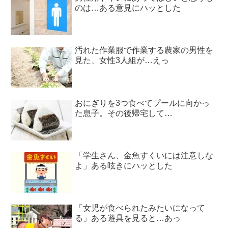
のは…ある意見にハッとした
汚れた作業服で作業する農家の男性を
見た、女性3人組が…えっ
おにぎりを3つ食べてプールに向かっ
た息子。その後帰宅して…
「学生さん、金魚すくいには注意しな
よ」ある呟きにハッとした
「女児が食べられたみたいになって
る」ある遊具を見ると…あっ