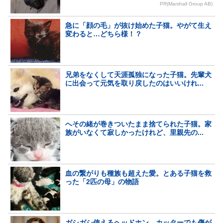
PR(Marshall Group AB)
急に「顔の毛」が抜け始めた子猫。やがて生え
変わると…どちら様！？
兄弟をなくして天涯孤独になった子猫。先輩犬
に出会って元気を取り戻したのはいいけれ...
へその緒が巻きついたまま捨てられた子猫。家
族がいなくて寂しかったけれど、里親先の...
血の繋がりも種族も超えた愛。とある子猫を救
った「2匹の母」の物語
ガシガシ使えるヘッドホン。カッターでも傷が