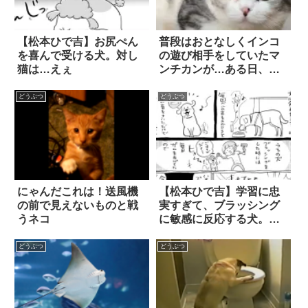
【松本ひで吉】お尻ぺん
普段はおとなしくインコ
を喜んで受ける犬。対し
の遊び相手をしていたマ
猫は…えぇ
ンチカンが…ある日、
『小さな逆襲』に出
た！？
どうぶつ
どうぶつ
にゃんだこれは！送風機
【松本ひで吉】学習に忠
の前で見えないものと戦
実すぎて、ブラッシング
うネコ
に敏感に反応する犬。対
し猫は…もはや謎行
動！？
どうぶつ
どうぶつ