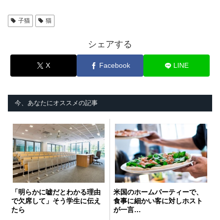
子猫
猫
シェアする
X
Facebook
LINE
今、あなたにオススメの記事
「明らかに嘘だとわかる理由
米国のホームパーティーで、
で欠席して」そう学生に伝え
食事に細かい客に対しホスト
たら
が一言…