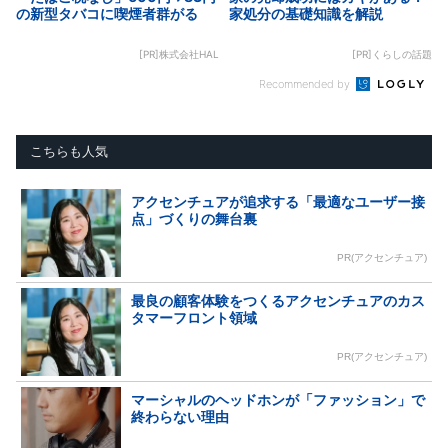
の新型タバコに喫煙者群がる
家処分の基礎知識を解説
[PR]株式会社HAL
[PR]くらしの話題
Recommended by
こちらも人気
アクセンチュアが追求する「最適なユーザー接
点」づくりの舞台裏
PR(アクセンチュア)
最良の顧客体験をつくるアクセンチュアのカス
タマーフロント領域
PR(アクセンチュア)
マーシャルのヘッドホンが「ファッション」で
終わらない理由