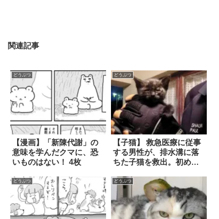
関連記事
どうぶつ
どうぶつ
【漫画】「新陳代謝」の
【子猫】 救急医療に従事
意味を学んだクマに、恐
する男性が、排水溝に落
いものはない！ 4枚
ちた子猫を救出。初めは
怯えていたが、助けても
らったことを理解する
どうぶつ
どうぶつ
と…？