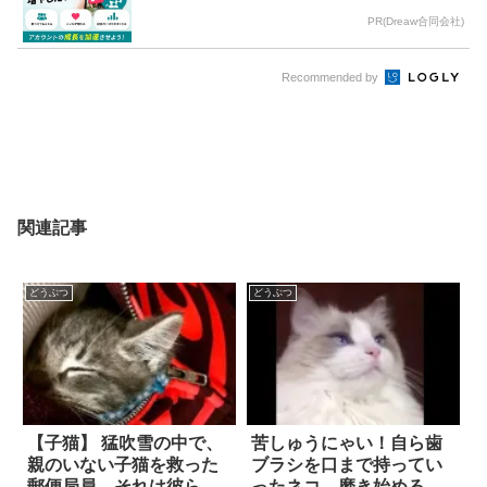
PR(Dreaw合同会社)
Recommended by
関連記事
どうぶつ
どうぶつ
【子猫】 猛吹雪の中で、
苦しゅうにゃい！自ら歯
親のいない子猫を救った
ブラシを口まで持ってい
郵便局員。それは彼らに
ったネコ。磨き始める