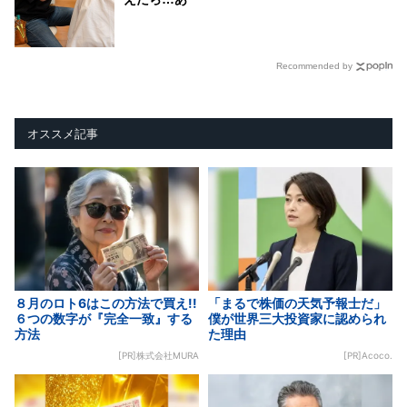
Recommended by
オススメ記事
８月のロト6はこの方法で買え!!
「まるで株価の天気予報士だ」
６つの数字が『完全一致』する
僕が世界三大投資家に認められ
方法
た理由
[PR]株式会社MURA
[PR]Acoco.