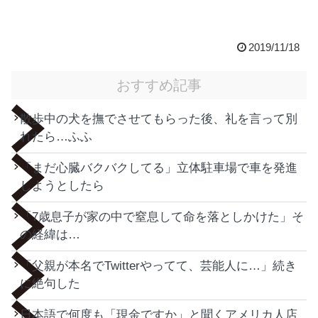
2019/11/18
おすすめ記事
散歩中の犬を撫でさせてもらった後、礼を言って別
れたら…ふふ
「まだ心臓バクバクしてる」立体駐車場で車を発進
しようとしたら
「7歳息子が家の中で窒息して命を落としかけた」そ
の経緯は…
「父親が本名でTwitterやってて、芸能人に…」続き
に絶句した
日本語で何度も「現金ですか」と聞くアメリカ人店