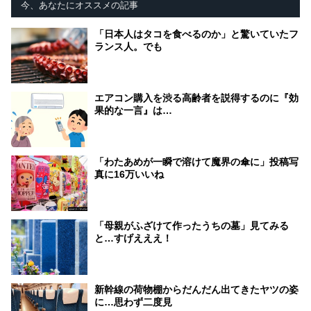
今、あなたにオススメの記事
「日本人はタコを食べるのか」と驚いていたフ
ランス人。でも
エアコン購入を渋る高齢者を説得するのに『効
果的な一言』は…
「わたあめが一瞬で溶けて魔界の傘に」投稿写
真に16万いいね
「母親がふざけて作ったうちの墓」見てみる
と…すげえええ！
新幹線の荷物棚からだんだん出てきたヤツの姿
に…思わず二度見