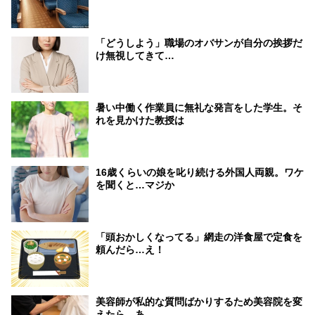
「どうしよう」職場のオバサンが自分の挨拶だ
け無視してきて…
暑い中働く作業員に無礼な発言をした学生。そ
れを見かけた教授は
16歳くらいの娘を叱り続ける外国人両親。ワケ
を聞くと…マジか
「頭おかしくなってる」網走の洋食屋で定食を
頼んだら…え！
美容師が私的な質問ばかりするため美容院を変
えたら…あ