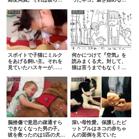
とって「かけがえのない
と…(笑)
出会い」となった！
どうぶつ
どうぶつ
スポイトで子猫にミルク
何かにつけて『空気』を
をあげる飼い主。それを
読みまくる犬。対して、
見ていたハスキーが…思
猫は言うまでもなく！？
わず吹き出す「とんでも
2枚
ない行動」に出た！？
どうぶつ
どうぶつ
脳挫傷で意思の疎通すら
深い母性愛。保護したピ
できなくなった男の子。
ットブルはネコの赤ちゃ
彼を救ったのは1匹の犬で
んの面倒を見ていた