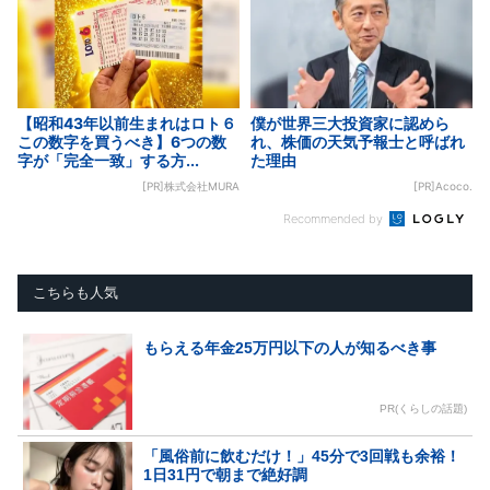
【昭和43年以前生まれはロト６
僕が世界三大投資家に認めら
この数字を買うべき】6つの数
れ、株価の天気予報士と呼ばれ
字が「完全一致」する方...
た理由
[PR]株式会社MURA
[PR]Acoco.
Recommended by
こちらも人気
もらえる年金25万円以下の人が知るべき事
PR(くらしの話題)
「風俗前に飲むだけ！」45分で3回戦も余裕！
1日31円で朝まで絶好調