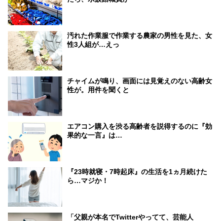
汚れた作業服で作業する農家の男性を見た、女
性3人組が…えっ
チャイムが鳴り、画面には見覚えのない高齢女
性が。用件を聞くと
エアコン購入を渋る高齢者を説得するのに『効
果的な一言』は…
『23時就寝・7時起床』の生活を1ヵ月続けた
ら…マジか！
「父親が本名でTwitterやってて、芸能人