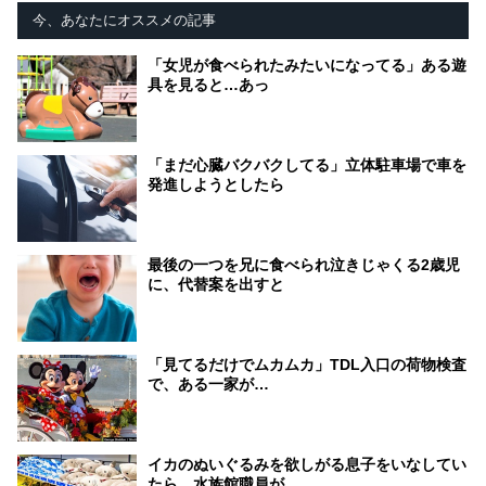
今、あなたにオススメの記事
「女児が食べられたみたいになってる」ある遊
具を見ると…あっ
「まだ心臓バクバクしてる」立体駐車場で車を
発進しようとしたら
最後の一つを兄に食べられ泣きじゃくる2歳児
に、代替案を出すと
「見てるだけでムカムカ」TDL入口の荷物検査
で、ある一家が…
イカのぬいぐるみを欲しがる息子をいなしてい
たら、水族館職員が