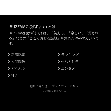
BUZZMAG (ばずまぐ) とは…
BUZZmag (ばずまぐ) は、「笑える」「楽しい」「癒され
る」などの『こころおどる話題』を集めたWebマガジンで
す。
新着記事
ランキング
人間関係
生活と仕事
どうぶつ
エンタメ
社会
お問い合わせ
・
プライバシーポリシー
©
2022
BUZZmag