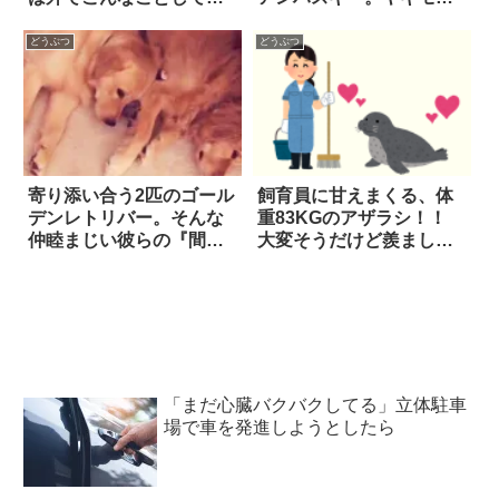
たのか！
を妬きまくる健気な姿
に、ホッコリ笑った！！
どうぶつ
どうぶつ
寄り添い合う2匹のゴール
飼育員に甘えまくる、体
デンレトリバー。そんな
重83KGのアザラシ！！
仲睦まじい彼らの『間』
大変そうだけど羨ましい
をよく見てみると…？
動画にホッコリ癒やされ
た
「まだ心臓バクバクしてる」立体駐車
場で車を発進しようとしたら