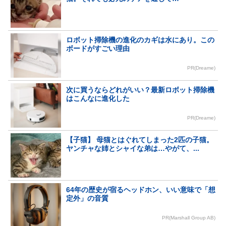
ロボット掃除機の進化のカギは水にあり。この
ボードがすごい理由
PR(Dreame)
次に買うならどれがいい？最新ロボット掃除機
はこんなに進化した
PR(Dreame)
【子猫】 母猫とはぐれてしまった2匹の子猫。
ヤンチャな姉とシャイな弟は…やがて、...
64年の歴史が宿るヘッドホン、いい意味で「想
定外」の音質
PR(Marshall Group AB)