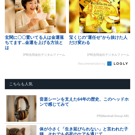
玄関に〇〇置いてる人は金運落
宝くじの“運任せ”から抜けた人
ちてます…金運を上げる方法と
だけ変わる
は
[PR]合同会社デジタルファーム
[PR]合同会社デジタルファーム
Recommended by
こちらも人気
音楽シーンを支えた64年の歴史、このヘッドホ
ンで感じてみて
PR(Marshall Group AB)
体が小さく「生き延びられない」と言われた子
猫。それでも必死のケアを通じて…