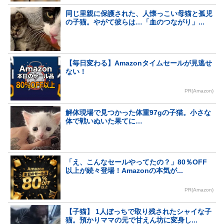
同じ里親に保護された、人懐っこい母猫と孤児
の子猫。やがて彼らは…「血のつながり」...
【毎日変わる】Amazonタイムセールが見逃せ
ない！
PR(Amazon)
解体現場で見つかった体重97gの子猫。小さな
体で戦いぬいた果てに…
「え、こんなセールやってたの？」80％OFF
以上が続々登場！Amazonの本気が...
PR(Amazon)
【子猫】 1人ぼっちで取り残されたシャイな子
猫。預かりママの元で甘えん坊に変身し...