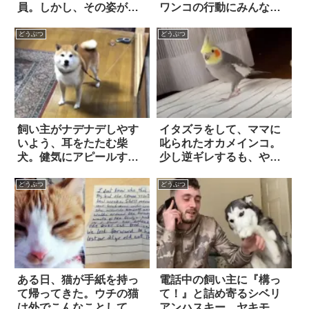
員。しかし、その姿が忘
ワンコの行動にみんなハ
れられず…
ッピーに！
どうぶつ
どうぶつ
飼い主がナデナデしやす
イタズラをして、ママに
いよう、耳をたたむ柴
叱られたオカメインコ。
犬。健気にアピールする
少し逆ギレするも、やが
姿が…可愛すぎる！！
て反省し…てなかっ
た！？
どうぶつ
どうぶつ
ある日、猫が手紙を持っ
電話中の飼い主に『構っ
て帰ってきた。ウチの猫
て！』と詰め寄るシベリ
は外でこんなことしてい
アンハスキー。ヤキモチ