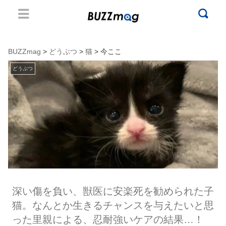
BUZZmag
>
どうぶつ
>
猫
> 今ここ
どうぶつ
深い傷を負い、獣医に安楽死を勧められた子
猫。なんとか生きるチャンスを与えたいと思
った里親による、忍耐強いケアの結果…！