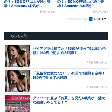
の？」80％OFF以上が続々登
の？」80％OFF以上が続々登
場！Amazonの本気が...
場！Amazonの本気が...
[PR]Amazon
[PR]Amazon
Recommended by
こちらも人気
バイアグラは捨てた「65歳が45分で3回戦も余
裕」980円で朝まで絶好調！
PR(健商株式会社)
「風俗前に飲むだけ！」45分で3回戦も余裕！
980円で朝まで絶好調
PR(健商株式会社)
ダイソーに並ぶ「お茶」を見た4歳娘が…盛大
な勘違いをしてる！？