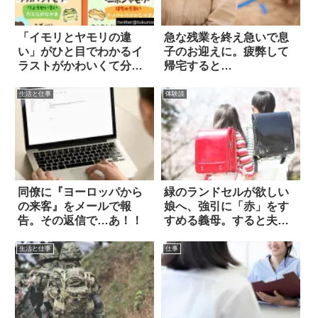
「イモリとヤモリの違
急な残業を終え急いで息
い」がひと目でわかるイ
子のお迎えに。疲弊して
ラストがかわいくて分か
帰宅すると…
りやすい
生活と仕事
体験談
同僚に『ヨーロッパから
緑のランドセルが欲しい
の来客』をメールで報
娘へ、強引に「赤」をす
告。その返信で…あ！！
すめる義母。すると夫
も…
生活と仕事
仕事