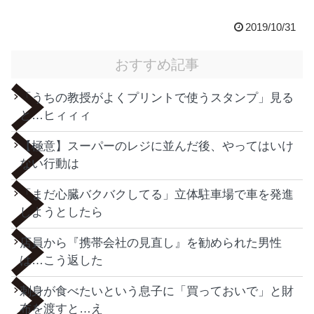
2019/10/31
おすすめ記事
「うちの教授がよくプリントで使うスタンプ」見る
と…ヒィィィ
【極意】スーパーのレジに並んだ後、やってはいけ
ない行動は
「まだ心臓バクバクしてる」立体駐車場で車を発進
しようとしたら
店員から『携帯会社の見直し』を勧められた男性
は…こう返した
刺身が食べたいという息子に「買っておいで」と財
布を渡すと…え