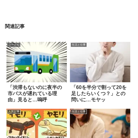
関連記事
ローカル
生活と仕事
「渋滞もないのに夜半の
「60を半分で割って20を
市バスが遅れている理
足したらいくつ？」との
由」見ると…嗚呼
問いに…モヤッ
人気記事
生活と仕事