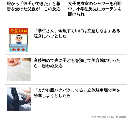
娘から「彼氏ができた」と報
女子更衣室のシャワーを利用
告を受けた父親が…この反応
中、小学生男児にカーテンを
開けられ
「学生さん、金魚すくいには注意しなよ」ある
呟きにハッとした
産後初めて夫に子どもを預けて美容院に行った
ら…思わぬ反応
「まだ心臓バクバクしてる」立体駐車場で車を
発進しようとしたら
Recommended by