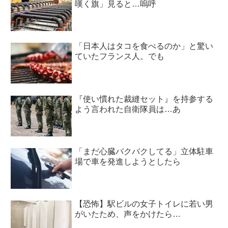
嘆く旗」見ると…嗚呼
「日本人はタコを食べるのか」と驚い
ていたフランス人。でも
『使い慣れた裁縫セット』を持参する
よう言われた自衛隊員は…あ
「まだ心臓バクバクしてる」立体駐車
場で車を発進しようとしたら
【恐怖】駅ビルの女子トイレに若い男
がいたため、声をかけたら…