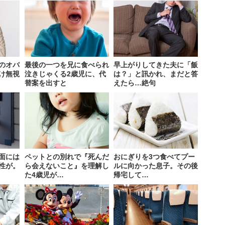
のオバ
最後の一つを兄に食べられ
早上がりしてきた夫に「飯
け無視
泣きじゃくる2歳児に、代
は？」と訊かれ、まだと答
替案を出すと
えたら…絶句
面には
ペットとの別れで『死んだ
おにぎりを3つ食べてプー
性が。
ら会えないこと』を理解し
ルに向かった息子。その後
た4歳児が…
帰宅して…