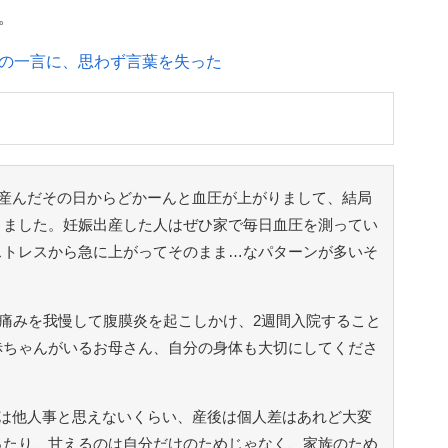
。
の一言に、思わず言葉を失った
産んだその日からどかーんと血圧が上がりまして、結局
りました。妊娠出産した人はぜひ家で毎日血圧を測ってい
ストレスから急に上がってそのまま…なパターンが多いそ
の痛みを我慢して腹膜炎を起こしかけ、2週間入院すること
赤ちゃんがいるお母さん、自分の身体も大切にしてくださ
は他人事と思えないくらい、産後は個人差はあれど大変
ったり、甘えるのは自分だけのためじゃなく、家族のため