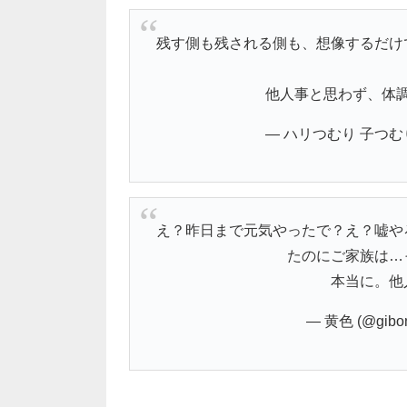
残す側も残される側も、想像するだけ
他人事と思わず、体調
— ハリつむり 子つむり1
え？昨日まで元気やったで？え？嘘や
たのにご家族は…
本当に。他
— 黄色 (@gibon