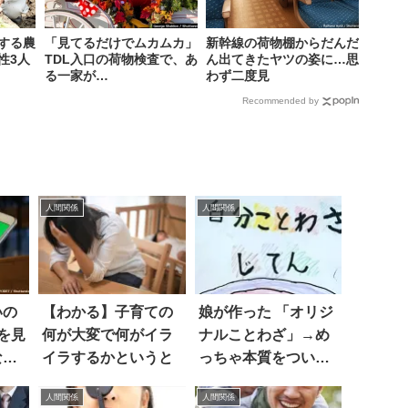
する農
「見てるだけでムカムカ」
新幹線の荷物棚からだんだ
性3人
TDL入口の荷物検査で、あ
ん出てきたヤツの姿に…思
る一家が…
わず二度見
Recommended by
人間関係
人間関係
いの
【わかる】子育ての
娘が作った 「オリジ
Eを見
何が大変で何がイラ
ナルことわざ」→め
なっ
イラするかというと
っちゃ本質をついて
て感心した(笑)
人間関係
人間関係