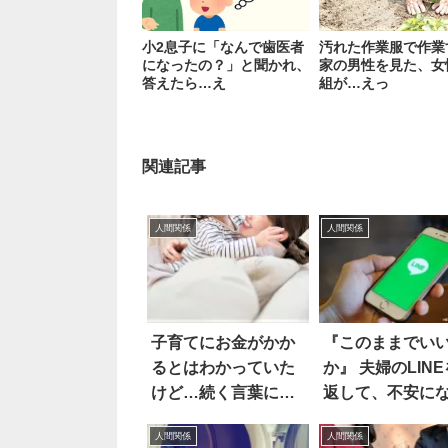
小2息子に「なんで歯医者
汚れた作業服で作業
になったの？」と聞かれ、
家の男性を見た、女
答えたら…え
組が…えっ
関連記事
人間関係
人間関係
子育てにお金がかか
『このままでい
るとはわかっていた
か』 夫婦のLIN
けど…続く言葉に頷
返して、不安に
いた
たワケは…？
人間関係
人間関係