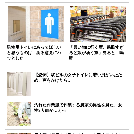
男性用トイレにあってほしい
「買い物に行く度、残酷すぎ
と思うものは…ある意見にハ
ると娘が嘆く旗」見ると…嗚
ッとした
呼
【恐怖】駅ビルの女子トイレに若い男がいたた
め、声をかけたら…
汚れた作業服で作業する農家の男性を見た、女
性3人組が…えっ