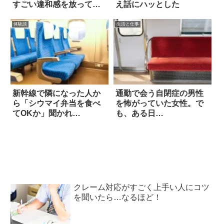
すごい違和感を放って
え話にハッとした
る…！
体験談
生活と仕事
新幹線で隣になった人か
通勤で会う自閉症の男性
ら「シウマイ弁当を食べ
を怖がっていた女性。で
てOKか」聞かれ…
も、ある日…
クレーム対応がすごく上手い人にコツ
を聞いたら…なるほど！