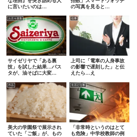
な理由』を突き詰める人
拍数」スマートウォッチ
に言いたいのは…
の写真を見ると…
お店＆接客
仕事
サイゼリヤで「ある裏
上司に「電車の人身事故
技」を試した結果…パス
の影響で遅刻した」と伝
タが、油そばに大変
えたら…え
身！？
作品
生活と仕事
美大の学園祭で展示され
「非常時というのはとて
ていた「ご飯」が、もの
も危険」中学校教師の例