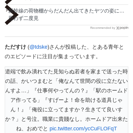
新幹線の荷物棚からだんだん出てきたヤツの姿に…
思わず二度見
Recommended by
ただすけ
(
@tdske
)さんが投稿した、とある青年と
のエピソードに注目が集まっています。
道端で飲み潰れてた見知らぬ若者を家まで送った時
の話、かいつまむと「俺なんて世間の役に立たない
んすよ…」『仕事何やってんの？』「駅のホームド
ア作ってる」『すげーよ！命を助ける道具じゃ
ん！』「俺役に立ってますか？生きてて良いす
か？」と号泣。職業に貴賤なし。ホームドア出来た
ね、おめでと
pic.twitter.com/ycCuFLOFqT