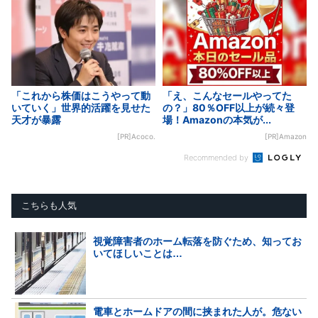
「これから株価はこうやって動
「え、こんなセールやってた
いていく」世界的活躍を見せた
の？」80％OFF以上が続々登
天才が暴露
場！Amazonの本気が...
[PR]Acoco.
[PR]Amazon
Recommended by
こちらも人気
視覚障害者のホーム転落を防ぐため、知ってお
いてほしいことは…
電車とホームドアの間に挟まれた人が。危ない