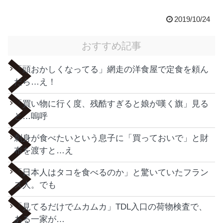
2019/10/24
おすすめ記事
「頭おかしくなってる」網走の洋食屋で定食を頼ん
だら…え！
「買い物に行く度、残酷すぎると娘が嘆く旗」見る
と…嗚呼
刺身が食べたいという息子に「買っておいで」と財
布を渡すと…え
「日本人はタコを食べるのか」と驚いていたフラン
ス人。でも
「見てるだけでムカムカ」TDL入口の荷物検査で、
ある一家が…