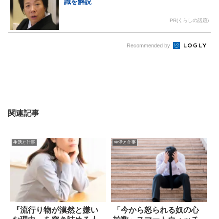
識を解説
PR(くらしの話題)
Recommended by
関連記事
生活と仕事
生活と仕事
『流行り物が漠然と嫌い
「今から怒られる奴の心