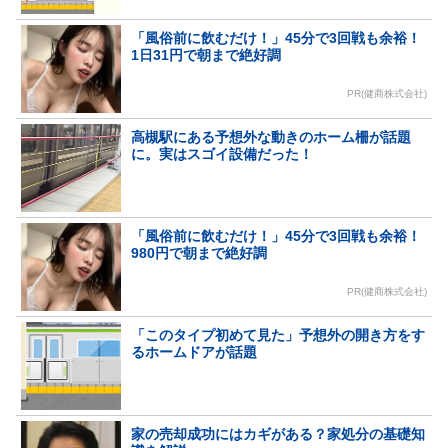
「風俗前に飲むだけ！」45分で3回戦も余裕！
1日31円で朝まで絶好調
PR(健商株式会社)
高槻駅にある予想外な動きのホーム柵が話題
に。実はスゴイ設備だった！
「風俗前に飲むだけ！」45分で3回戦も余裕！
980円で朝まで絶好調
PR(健商株式会社)
「このタイプ初めて見た」予想外の開き方をす
るホームドアが話題
家の売却成功にはカギがある？家処分の基礎知