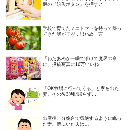
機の『紛失ボタン』を押すと
学校で育てたミニトマトを持って帰っ
てきた我が子が…思わぬ一言
「わたあめが一瞬で溶けて魔界の傘
に」投稿写真に16万いいね
「OK牧場に行ってくる」と家を出た
妻。その後3時間帰らず…
出産後、分娩台で気絶するように眠っ
た妻。傍にいた夫は…