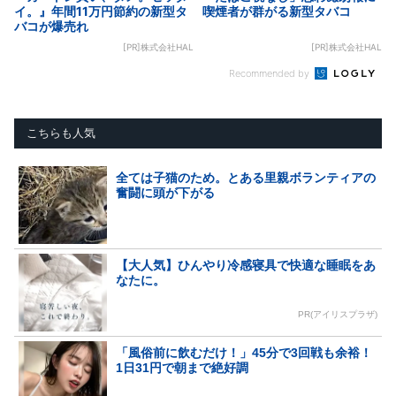
イ。』年間11万円節約の新型タ
喫煙者が群がる新型タバコ
バコが爆売れ
[PR]株式会社HAL
[PR]株式会社HAL
Recommended by
こちらも人気
全ては子猫のため。とある里親ボランティアの
奮闘に頭が下がる
【大人気】ひんやり冷感寝具で快適な睡眠をあ
なたに。
PR(アイリスプラザ)
「風俗前に飲むだけ！」45分で3回戦も余裕！
1日31円で朝まで絶好調