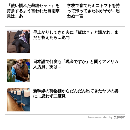
『使い慣れた裁縫セット』を
学校で育てたミニトマトを持
持参するよう言われた自衛隊
って帰ってきた我が子が…思
員は…あ
わぬ一言
早上がりしてきた夫に「飯は？」と訊かれ、ま
だと答えたら…絶句
日本語で何度も「現金ですか」と聞くアメリカ
人店員。実は…
新幹線の荷物棚からだんだん出てきたヤツの姿
に…思わず二度見
Recommended by