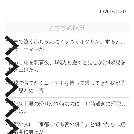
2019/10/03
おすすめ記事
電車で泣く赤ちゃんにイラつくオジサン。すると、
サラリーマンが
抱っこ紐を装着後、1歳児を抱くと見せかけ4歳児を
抱き上げたら…
学校で育てたミニトマトを持って帰ってきた我が子
が…思わぬ一言
【絶句】妻の帰りが20時なのに、17時過ぎに帰宅し
た夫は…
京都の人に「京都って滋賀の隣？」と聞いたら…続
く展開に笑った