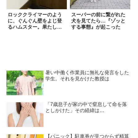
ロッククライマーのよう
スーパーの前に繋がれた
に、ぐんぐん壁をよじ登
犬を見てたら…『ゾッと
るハムスター。果たし
する事態』が起こった
て、登頂成功となる
か…！？
暑い中働く作業員に無礼な発言をした
学生。それを見かけた教授は
「7歳息子が家の中で窒息して命を落
としかけた」その経緯は…
【パニック】駐車券が見つからず精算