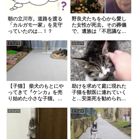
朝の立川市。道路を渡る
野良犬たちを心から愛し
「カルガモ一家」を見守
た女性が死去。その葬儀
っていたのは…！？
で、遺族は「不思議な光
景」を見た
どうぶつ
どうぶつ
【子猫】 柴犬のもとにや
助けを求めて庭に現れた
ってきて『ケンカ』を売
子猫を獣医に連れていく
り始めた小さな子猫。こ
と…安楽死を勧められ
の後、一体どうなってし
た。それでも諦めずに、2
まうのか…！？
週間看病を続けたら！？
どうぶつ
どうぶつ