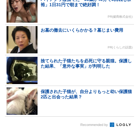
裕」1日31円で朝まで絶好調！
PR(健商株式会社)
お墓の撤去にいくらかかる？墓じまい費用
PR(くらしの話題)
捨てられた子猫たちを必死に守る親猫。保護し
た結果、「意外な事実」が判明した
保護された子猫が、自分よりもっと幼い保護猫
2匹と出会った結果？
Recommended by