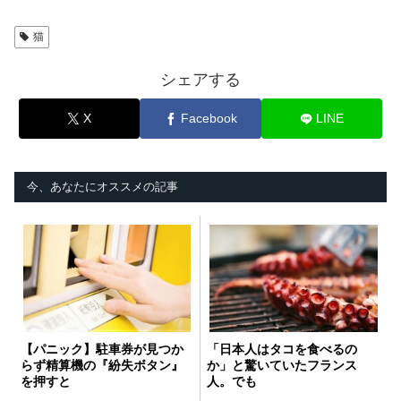
猫
シェアする
X
Facebook
LINE
今、あなたにオススメの記事
【パニック】駐車券が見つか
「日本人はタコを食べるの
らず精算機の『紛失ボタン』
か」と驚いていたフランス
を押すと
人。でも