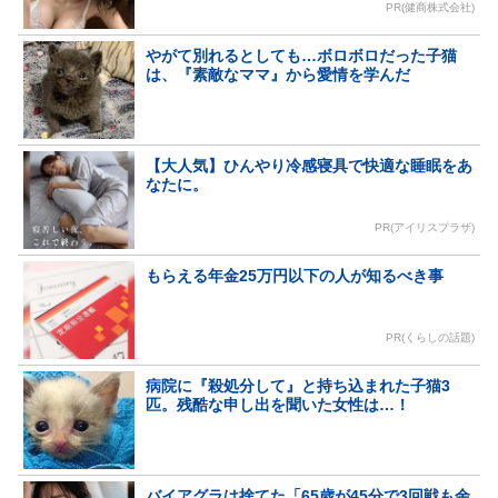
PR(健商株式会社)
やがて別れるとしても…ボロボロだった子猫
は、『素敵なママ』から愛情を学んだ
【大人気】ひんやり冷感寝具で快適な睡眠をあ
なたに。
PR(アイリスプラザ)
もらえる年金25万円以下の人が知るべき事
PR(くらしの話題)
病院に『殺処分して』と持ち込まれた子猫3
匹。残酷な申し出を聞いた女性は…！
バイアグラは捨てた「65歳が45分で3回戦も余