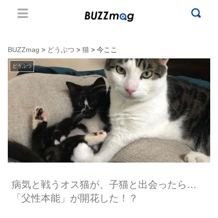
BUZZmag
>
どうぶつ
>
猫
> 今ここ
どうぶつ
病気と戦うオス猫が、子猫と出会ったら…
「父性本能」が開花した！？