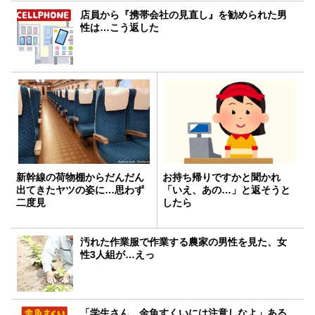
店員から『携帯会社の見直し』を勧められた男
性は…こう返した
新幹線の荷物棚からだんだん
お持ち帰りですかと聞かれ
出てきたヤツの姿に…思わず
「いえ、あの…」と返そうと
二度見
したら
汚れた作業服で作業する農家の男性を見た、女
性3人組が…えっ
「学生さん、金魚すくいには注意しなよ」ある