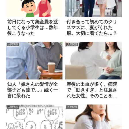
前日になって集金袋を渡
付き合って初めてのクリ
してくる小学生は…数年
スマスに、妻がくれた
後こうなった
服。大切に着てたら…？
人間関係
人間関係
知人「嫁さんの愛情が全
産後の出血が多く、病院
部子ども達で…」続く一
で「動きすぎ」と注意さ
言に呆れた
れた女性。そのことを夫
に伝えたら？
人間関係
人間関係