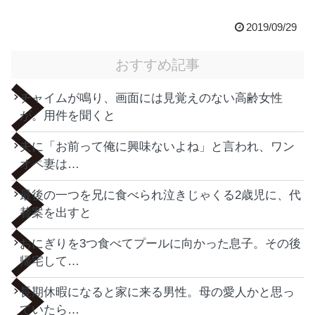
2019/09/29
おすすめ記事
チャイムが鳴り、画面には見覚えのない高齢女性
が。用件を聞くと
夫に「お前って俺に興味ないよね」と言われ、ワン
オペ妻は…
最後の一つを兄に食べられ泣きじゃくる2歳児に、代
替案を出すと
おにぎりを3つ食べてプールに向かった息子。その後
帰宅して…
長期休暇になると家に来る男性。母の愛人かと思っ
ていたら…