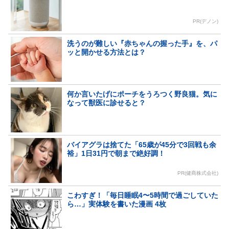
PR(デノン)
洗うのが難しい『赤ちゃんの握った手』を、パ
ッと開かせる方法とは？
何か言いたげにポーチをうろつく野良猫。気に
なって獣医に診せると？
バイアグラは捨てた「65歳が45分で3回戦も余
裕」1日31円で朝まで絶好調！
PR(健商株式会社)
こわすぎ！「毎日睡眠4〜5時間で過ごしていた
ら…」実体験を書いた漫画 4枚