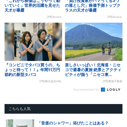
「これから株価はこうやって動
「負け投資家がハマってる3つ
いていく」世界的活躍を見せた
の落とし穴」株価予測トップク
天才が暴露
ラスの天才が暴露
[PR]Acoco.
[PR]Acoco.
『コンビニでタバコ買うの、ち
楽しさいっぱい！北海道・ニセ
ょっと待って！！』年間11万円
コで避暑の夏旅 絶景とアクティ
節約の新型タバコ
ビティが揃う「ニセコ東...
[PR]株式会社HAL
[PR]東急不動産
Recommended by
こちらも人気
「音楽のシャワー」浴びたことはある？