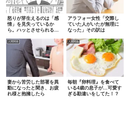
怒りが芽生えるのは「感
アラフォー女性「交際し
情」を見失っているか
ていた人がいたが無理に
ら。ハッとさせられる漫
なった」その訳は
画が話題に
人間関係
人間関係
妻から苦労した部署を異
毎朝『卵料理』を食べて
動になったと聞き、お疲
いる4歳の息子が…可愛す
れ様と抱擁したら
ぎる勘違いをしてた！？