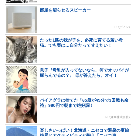
部屋を沼らせるスピーカー
PR(デノン)
たった1匹の我が子を、必死に育てる若い母
猫。でも実は…自分だって甘えたい！
息子『母乳が入ってないなら、何でオッパイが
膨らんでるの？』 母が答えたら、オイ！
バイアグラは捨てた「65歳が45分で3回戦も余
裕」980円で朝まで絶好調！
PR(健商株式会社)
楽しさいっぱい！北海道・ニセコで避暑の夏旅
絶景とアクティビティが揃う「ニセコ東...