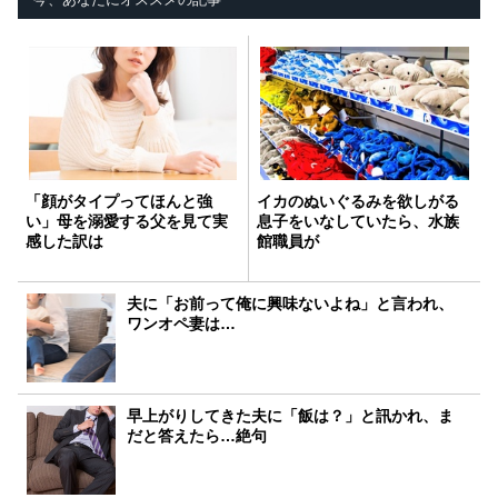
「顔がタイプってほんと強
イカのぬいぐるみを欲しがる
い」母を溺愛する父を見て実
息子をいなしていたら、水族
感した訳は
館職員が
夫に「お前って俺に興味ないよね」と言われ、
ワンオペ妻は…
早上がりしてきた夫に「飯は？」と訊かれ、ま
だと答えたら…絶句