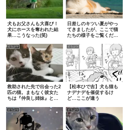
犬もお父さんも大喜び！
日差しのキツい夏がやっ
犬にホースを奪われた結
てきましたが、ここで猫
果…こうなった(笑)
たちの様子をご覧くださ
い
どうぶつ
どうぶつ
救助された先で出会った2
【松本ひで吉】犬も猫も
匹の猫。まもなく彼女た
ナデナデを催促するけ
ちは『仲良し姉妹』とな
ど…ここが違う
った！
どうぶつ
どうぶつ