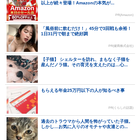
以上が続々登場！Amazonの本気が...
PR(Amazon)
「風俗前に飲むだけ！」45分で3回戦も余裕！
1日31円で朝まで絶好調
PR(健商株式会社)
【子猫】 シェルターを訪れ、まもなく子猫を
産んだノラ猫。その育児を支えたのは…心...
もらえる年金25万円以下の人が知るべき事
PR(くらしの話題)
過去のトラウマから人間を怖がっていた子猫。
しかし…お気に入りのオモチャや友達との...