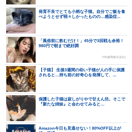
発育不良でとても小柄な子猫。自分でご飯を食
べようとせず弱々しかったものの…感染症...
「風俗前に飲むだけ！」45分で3回戦も余裕！
980円で朝まで絶好調
PR(健商株式会社)
【子猫】 生後3週間の幼い子猫が人の手に保護
されると…持ち前の好奇心を発揮して、...
保護した子猫は寂しがりやで甘えん坊。そこで
『新たな姉妹』と会わせてみると…
Amazon今日も見逃せない！80%OFF以上が