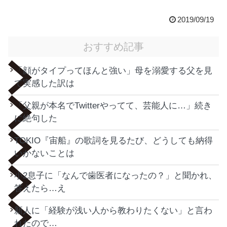
2019/09/19
おすすめ記事
「顔がタイプってほんと強い」母を溺愛する父を見
て実感した訳は
「父親が本名でTwitterやってて、芸能人に…」続き
に絶句した
TOKIO『宙船』の歌詞を見るたび、どうしても納得
いかないことは
小2息子に「なんで歯医者になったの？」と聞かれ、
答えたら…え
新人に「経験が浅い人から教わりたくない」と言わ
れたので…