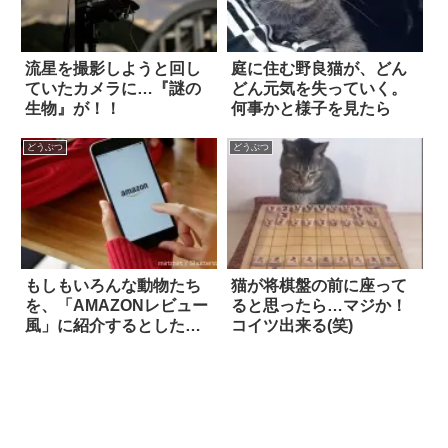
流星を撮影しようと回し
庭に住む野良猫が、どん
ていたカメラに…『謎の
どん元気を失っていく。
生物』が！！
何事かと様子を見たら
どうぶつ
どうぶつ
もしもいろんな動物たち
猫が将棋盤の前に座って
を、「AMAZONレビュー
ると思ったら…マジか！
風」に紹介するとした
コイツ出来る(笑)
ら？ 8選