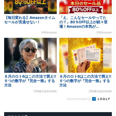
【毎日変わる】Amazonタイム
「え、こんなセールやってた
セールが見逃せない！
の？」80％OFF以上が続々登
場！Amazonの本気が...
[PR]Amazon
[PR]Amazon
８月のロト6はこの方法で買え!!
８月のロト6はこの方法で買え!!
６つの数字が『完全一致』する
６つの数字が『完全一致』する
方法
方法
[PR]株式会社MURA
[PR]株式会社MURA
Recommended by