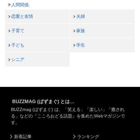
人間関係
恋愛と友情
夫婦
子育て
家族
子ども
学生
シニア
BUZZMAG (ばずまぐ) とは…
BUZZmag (ばずまぐ) は、「笑える」「楽しい」「癒され
る」などの『こころおどる話題』を集めたWebマガジンで
す。
新着記事
ランキング