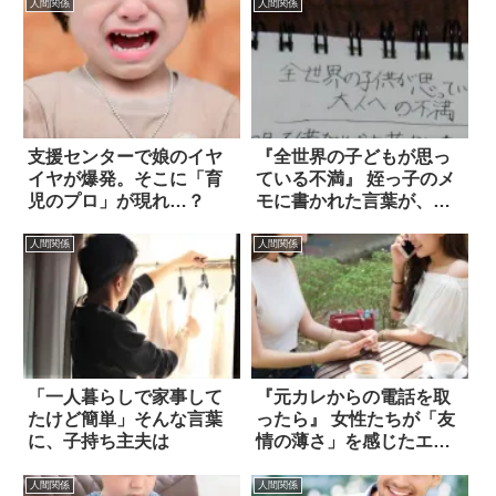
人間関係
人間関係
支援センターで娘のイヤ
『全世界の子どもが思っ
イヤが爆発。そこに「育
ている不満』 姪っ子のメ
児のプロ」が現れ…？
モに書かれた言葉が、心
にささった！
人間関係
人間関係
「一人暮らしで家事して
『元カレからの電話を取
たけど簡単」そんな言葉
ったら』 女性たちが「友
に、子持ち主夫は
情の薄さ」を感じたエピ
ソード 6選
人間関係
人間関係