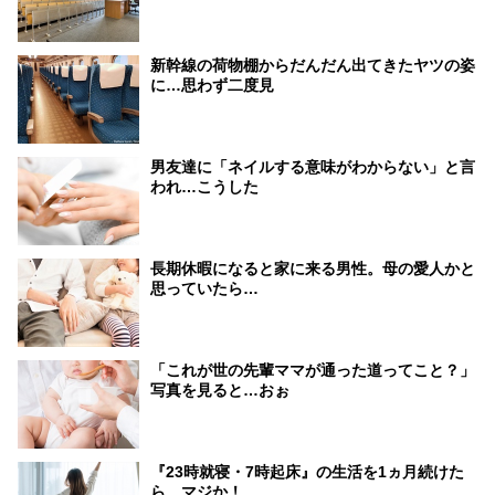
新幹線の荷物棚からだんだん出てきたヤツの姿
に…思わず二度見
男友達に「ネイルする意味がわからない」と言
われ…こうした
長期休暇になると家に来る男性。母の愛人かと
思っていたら…
「これが世の先輩ママが通った道ってこと？」
写真を見ると…おぉ
『23時就寝・7時起床』の生活を1ヵ月続けた
ら…マジか！