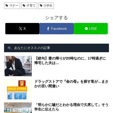
マナー
子育て
小学生
シェアする
X
Facebook
LINE
今、あなたにオススメの記事
【絶句】妻の帰りが20時なのに、17時過ぎに
帰宅した夫は…
ドラッグストアで『命の母』を探す客が…まさ
かの言い間違い
「明らかに嘘だとわかる理由で欠席して」そう
学生に伝えたら