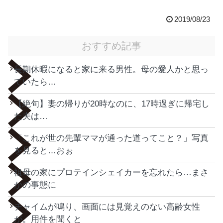
2019/08/23
おすすめ記事
長期休暇になると家に来る男性。母の愛人かと思っ
ていたら…
【絶句】妻の帰りが20時なのに、17時過ぎに帰宅し
た夫は…
「これが世の先輩ママが通った道ってこと？」写真
を見ると…おぉ
祖母の家にプロテインシェイカーを忘れたら…まさ
かの事態に
チャイムが鳴り、画面には見覚えのない高齢女性
が。用件を聞くと