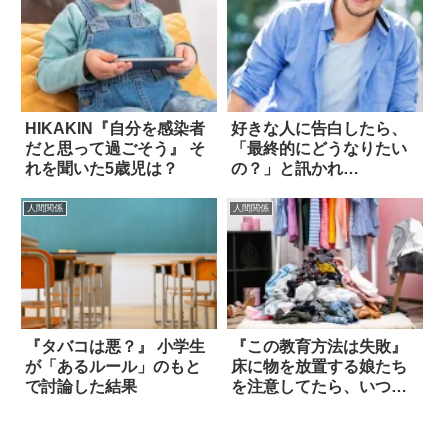
HIKAKIN『自分を感染者
好きな人に告白したら、
だと思って過ごそう』 そ
「最終的にどうなりたい
れを聞いた5歳児は？
の？」と訊かれ…
人間関係
人間関係
『タバコは悪？』 小学生
『この教育方法は失敗』
が「あるルール」のもと
床に物を放置する娘たち
で討論した結果
を注意してたら、いつの
間にか！？