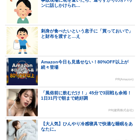
ンに話しかけられ…
刺身が食べたいという息子に「買っておいで」
と財布を渡すと…え
Amazon今日も見逃せない！80%OFF以上が
続々登場
PR(Amazon)
「風俗前に飲むだけ！」45分で3回戦も余裕！
1日31円で朝まで絶好調
PR(健商株式会社)
【大人気】ひんやり冷感寝具で快適な睡眠をあ
なたに。