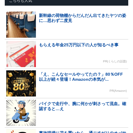
こちらも人気
新幹線の荷物棚からだんだん出てきたヤツの姿
に…思わず二度見
もらえる年金25万円以下の人が知るべき事
PR(くらしの話題)
「え、こんなセールやってたの？」80％OFF
以上が続々登場！Amazonの本気が...
PR(Amazon)
バイクで走行中、腕に何かが刺さって流血。確
認すると…え
事故現場に花を置いたら、通りすがりのオバサ