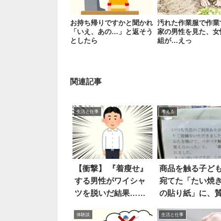
お持ち帰りですかと聞かれ
汚れた作業服で作業
「いえ、あの…」と返そう
家の男性を見た、女
としたら
組が…えっ
関連記事
生活と仕事
考える
【衝撃】 『着瘦せ』
商品を触る子ど
する男性がワイシャ
宛てた「たい焼
ツを脱いだ結果…す
の貼り紙」に、
げえええ！！
の声が殺到
体験談
生活と仕事