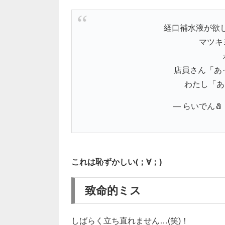
経口補水液が欲し
マツキ
店員さん「あ
わたし「あ
— らいでん🧂 (
これは恥ずかしい(；∀；)
致命的ミス
しばらく立ち直れません…(笑)！