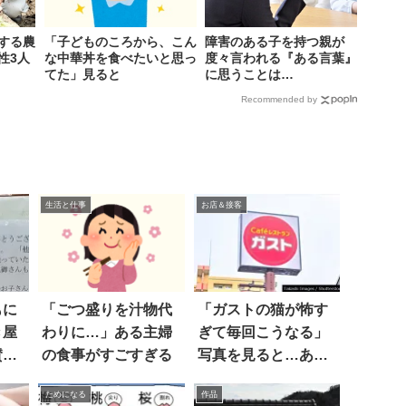
する農
「子どものころから、こん
障害のある子を持つ親が
性3人
な中華丼を食べたいと思っ
度々言われる『ある言葉』
てた」見ると
に思うことは…
Recommended by
生活と仕事
お店＆接客
もに
「ごつ盛りを汁物代
「ガストの猫が怖す
き屋
わりに…」ある主婦
ぎて毎回こうなる」
賛同
の食事がすごすぎる
写真を見ると…あ
っ！
ためになる
作品