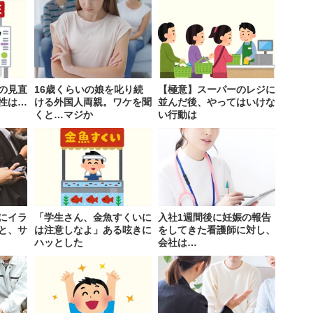
の見直
16歳くらいの娘を叱り続
【極意】スーパーのレジに
性は…
ける外国人両親。ワケを聞
並んだ後、やってはいけな
くと…マジか
い行動は
にイラ
「学生さん、金魚すくいに
入社1週間後に妊娠の報告
と、サ
は注意しなよ」ある呟きに
をしてきた看護師に対し、
ハッとした
会社は…