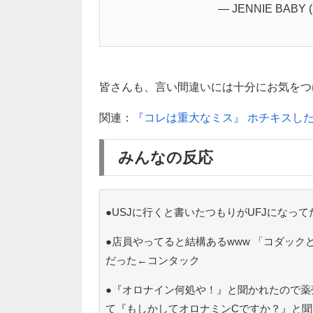
— JENNIE BABY (
皆さんも、言い間違いには十分にお気をつ
関連：
『コレは重大なミス』 ホチキスし
みんなの反応
●USJに行くと書いたつもりがUFJになっ
●店員やってると結構あるwww 「コダッ
だった←コンタック
●『オロナイン何処や！』と聞かれたので薬
て『もしかしてオロナミンCですか？』と