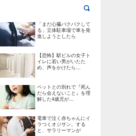
「まだ心臓バクバクして
る」立体駐車場で車を発
進しようとしたら
【恐怖】駅ビルの女子ト
イレに若い男がいたた
め、声をかけたら…
ペットとの別れで『死ん
だら会えないこと』を理
解した4歳児が…
電車で泣く赤ちゃんにイ
ラつくオジサン。する
と、サラリーマンが