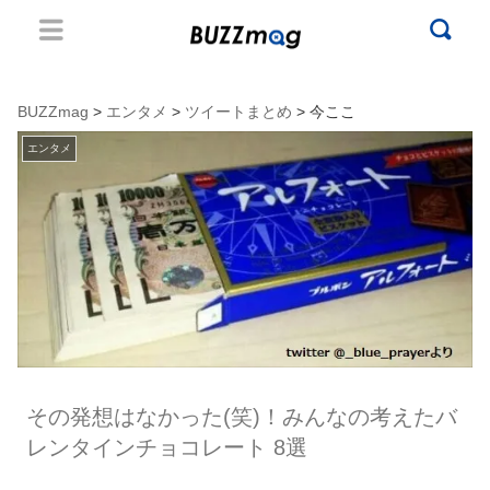
BUZZmag
>
エンタメ
>
ツイートまとめ
> 今ここ
エンタメ
その発想はなかった(笑)！みんなの考えたバ
レンタインチョコレート 8選