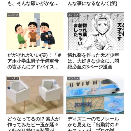
も、そんな願いがかなっ
んな事になるなんて(笑)
たら？
エンタメ
エンタメ
だがそれがいい(笑)！「＃
惚れ薬を作った天才少年
アホ小学生男子予備軍母
は、大好きな少女に…悶
の皆さんにアドバイス」
絶必至の3ページ漫画
10選
エンタメ
エンタメ
どうなってるの!? 素人が
ディズニーのモノレール
作ってみたビー玉が延々
から見えた「出勤前のキ
と転がり続ける装置がす
ャスト」が…プロの対