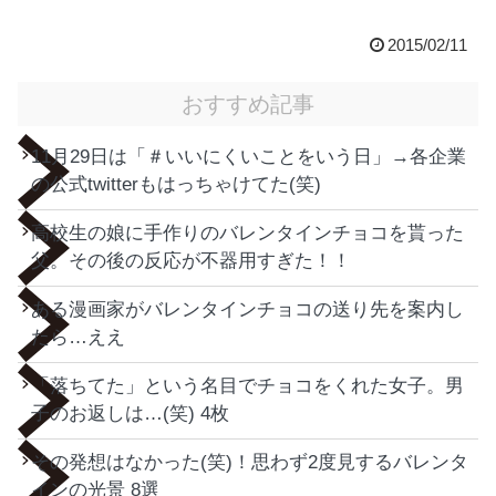
2015/02/11
おすすめ記事
11月29日は「＃いいにくいことをいう日」→各企業
の公式twitterもはっちゃけてた(笑)
高校生の娘に手作りのバレンタインチョコを貰った
父。その後の反応が不器用すぎた！！
ある漫画家がバレンタインチョコの送り先を案内し
たら…ええ
「落ちてた」という名目でチョコをくれた女子。男
子のお返しは…(笑) 4枚
その発想はなかった(笑)！思わず2度見するバレンタ
インの光景 8選