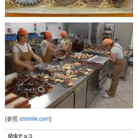
(参照
izismile.com
)
幼虫チョコ