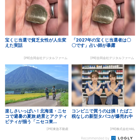
宝くじ当選で貧乏女性が人生変
「2027年の宝くじ当選者は〇
えた実話
〇です」占い師が暴露
[PR]合同会社デジタルファーム
[PR]合同会社デジタルファーム
楽しさいっぱい！北海道・ニセ
コンビニで買うのは損！たばこ
コで避暑の夏旅 絶景とアクティ
税なしの新型タバコが爆売れ中
ビティが揃う「ニセコ東...
[PR]東急不動産
[PR]株式会社HAL
Recommended by