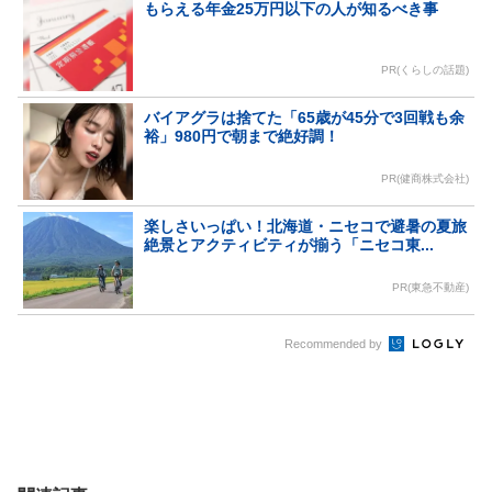
もらえる年金25万円以下の人が知るべき事
PR(くらしの話題)
バイアグラは捨てた「65歳が45分で3回戦も余
裕」980円で朝まで絶好調！
PR(健商株式会社)
楽しさいっぱい！北海道・ニセコで避暑の夏旅
絶景とアクティビティが揃う「ニセコ東...
PR(東急不動産)
Recommended by