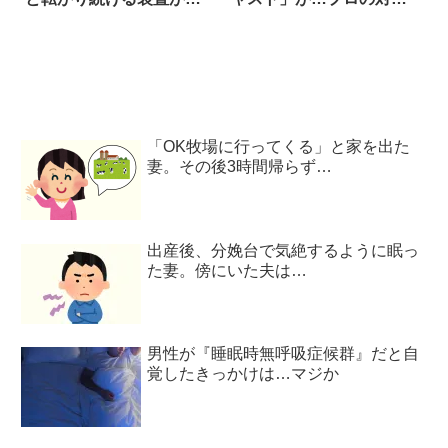
ごい
応！
「OK牧場に行ってくる」と家を出た
妻。その後3時間帰らず…
出産後、分娩台で気絶するように眠っ
た妻。傍にいた夫は…
男性が『睡眠時無呼吸症候群』だと自
覚したきっかけは…マジか