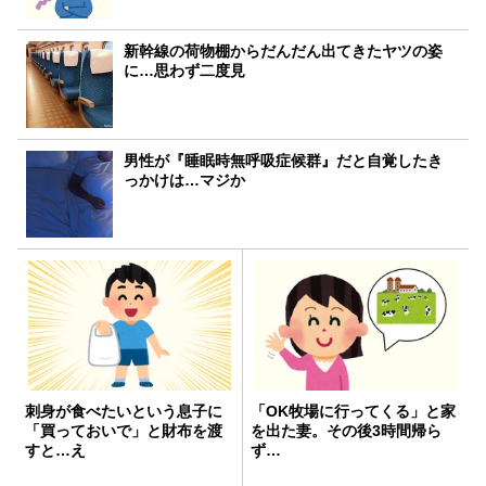
新幹線の荷物棚からだんだん出てきたヤツの姿
に…思わず二度見
男性が『睡眠時無呼吸症候群』だと自覚したき
っかけは…マジか
刺身が食べたいという息子に
「OK牧場に行ってくる」と家
「買っておいで」と財布を渡
を出た妻。その後3時間帰ら
すと…え
ず…