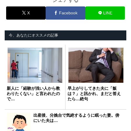
シェアする
X
Facebook
LINE
今、あなたにオススメの記事
新人に「経験が浅い人から教
早上がりしてきた夫に「飯
わりたくない」と言われたの
は？」と訊かれ、まだと答え
で…
たら…絶句
出産後、分娩台で気絶するように眠った妻。傍
にいた夫は…