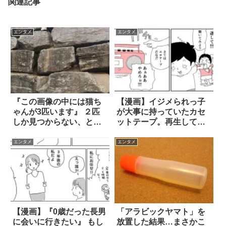
関連記事
エンタメ
エンタメ
『この画像の中には猫ち
【漫画】イジメられっ子
ゃんが3匹います』 ２匹
が大事に持っていたカセ
しか見つからない、と思
ットテープ。再生してみ
ったら！！
ると？ 6枚
エンタメ
エンタメ
【漫画】『0歳だった長男
「アラビックヤマト」を
に会いに行きたい』 もし
放置した結果…まさかこ