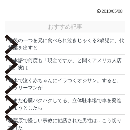
2019/05/08
おすすめ記事
最後の一つを兄に食べられ泣きじゃくる2歳児に、代
替案を出すと
日本語で何度も「現金ですか」と聞くアメリカ人店
員。実は…
電車で泣く赤ちゃんにイラつくオジサン。すると、
サラリーマンが
「まだ心臓バクバクしてる」立体駐車場で車を発進
しようとしたら
秋葉原で怪しい宗教に勧誘された男性は…こう切り
抜けた