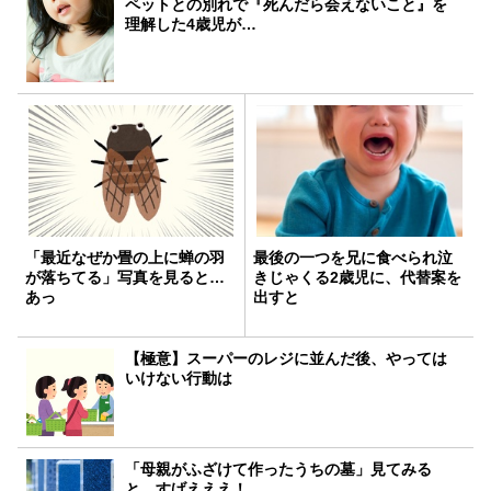
ペットとの別れで『死んだら会えないこと』を
理解した4歳児が…
「最近なぜか畳の上に蝉の羽
最後の一つを兄に食べられ泣
が落ちてる」写真を見ると…
きじゃくる2歳児に、代替案を
あっ
出すと
【極意】スーパーのレジに並んだ後、やっては
いけない行動は
「母親がふざけて作ったうちの墓」見てみる
と…すげえええ！