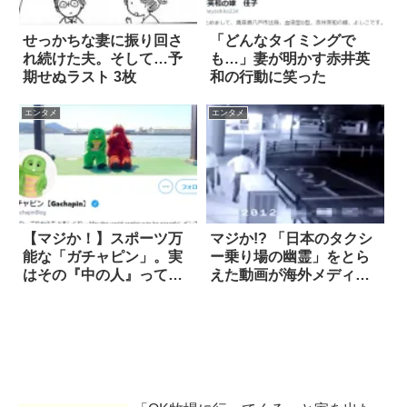
せっかちな妻に振り回さ
「どんなタイミングで
れ続けた夫。そして…予
も…」妻が明かす赤井英
期せぬラスト 3枚
和の行動に笑った
エンタメ
エンタメ
【マジか！】スポーツ万
マジか!? 「日本のタクシ
能な「ガチャピン」。実
ー乗り場の幽霊」をとら
はその『中の人』って…
えた動画が海外メディア
で話題に！