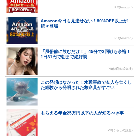
PR(Amazon)
Amazon今日も見逃せない！80%OFF以上が
続々登場
PR(Amazon)
「風俗前に飲むだけ！」45分で3回戦も余裕！
1日31円で朝まで絶好調
PR(健商株式会社)
この発想はなかった！水難事故で友人を亡くし
た経験から発明された救命具がすごい
もらえる年金25万円以下の人が知るべき事
PR(くらしの話題)