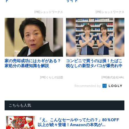
ト
サイト
[PR]ショットワークス
[PR]ショットワークス
家の売却成功にはカギがある？
コンビニで買うのは損！たばこ
家処分の基礎知識を解説
税なしの新型タバコが爆売れ中
[PR]くらしの話題
[PR]株式会社HAL
Recommended by
こちらも人気
「え、こんなセールやってたの？」80％OFF
以上が続々登場！Amazonの本気が...