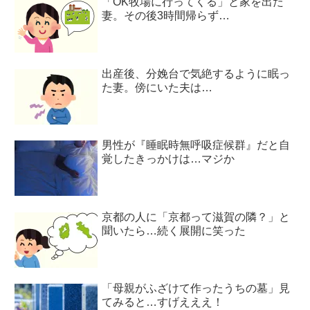
「OK牧場に行ってくる」と家を出た
妻。その後3時間帰らず…
出産後、分娩台で気絶するように眠っ
た妻。傍にいた夫は…
男性が『睡眠時無呼吸症候群』だと自
覚したきっかけは…マジか
京都の人に「京都って滋賀の隣？」と
聞いたら…続く展開に笑った
「母親がふざけて作ったうちの墓」見
てみると…すげえええ！