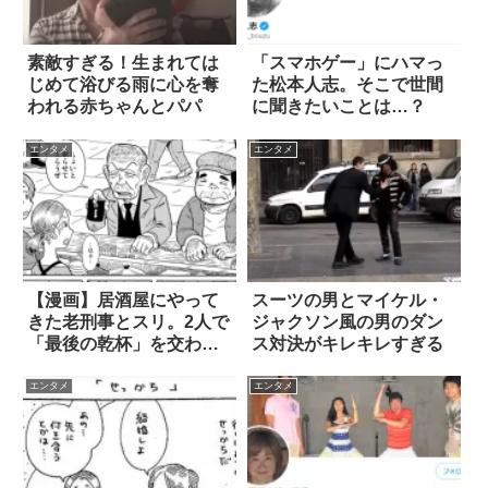
素敵すぎる！生まれては
「スマホゲー」にハマっ
じめて浴びる雨に心を奪
た松本人志。そこで世間
われる赤ちゃんとパパ
に聞きたいことは…？
エンタメ
エンタメ
【漫画】居酒屋にやって
スーツの男とマイケル・
きた老刑事とスリ。2人で
ジャクソン風の男のダン
「最後の乾杯」を交わす
ス対決がキレキレすぎる
つもりが？
エンタメ
エンタメ