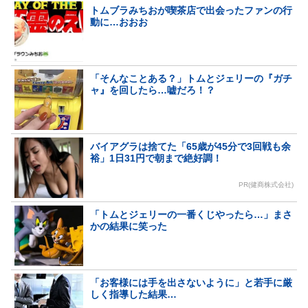
トムブラみちおが喫茶店で出会ったファンの行
動に…おおお
「そんなことある？」トムとジェリーの『ガチ
ャ』を回したら…嘘だろ！？
バイアグラは捨てた「65歳が45分で3回戦も余
裕」1日31円で朝まで絶好調！
PR(健商株式会社)
「トムとジェリーの一番くじやったら…」まさ
かの結果に笑った
「お客様には手を出さないように」と若手に厳
しく指導した結果…