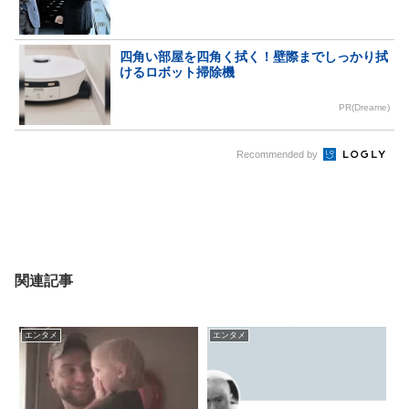
四角い部屋を四角く拭く！壁際までしっかり拭
けるロボット掃除機
PR(Dreame)
Recommended by
関連記事
エンタメ
エンタメ