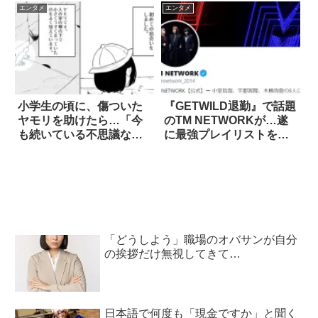
エンタメ
エンタメ
小学生の頃に、傷ついた
『GETWILD退勤』で話題
ヤモリを助けたら…「今
のTM NETWORKが…遂
も続いている不思議な
に最強プレイリストを発
話」
表！？
「どうしよう」職場のオバサンが自分
の挨拶だけ無視してきて…
日本語で何度も「現金ですか」と聞く