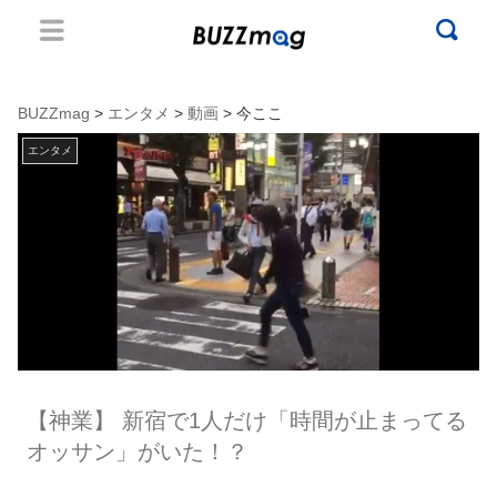
BUZZmag
>
エンタメ
>
動画
> 今ここ
エンタメ
【神業】 新宿で1人だけ「時間が止まってる
オッサン」がいた！？