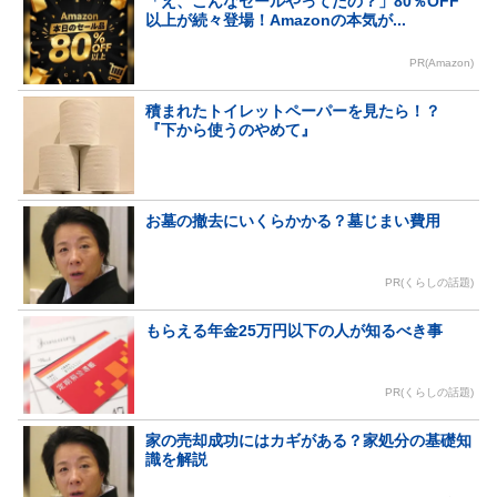
「え、こんなセールやってたの？」80％OFF
以上が続々登場！Amazonの本気が...
PR(Amazon)
積まれたトイレットペーパーを見たら！？
『下から使うのやめて』
お墓の撤去にいくらかかる？墓じまい費用
PR(くらしの話題)
もらえる年金25万円以下の人が知るべき事
PR(くらしの話題)
家の売却成功にはカギがある？家処分の基礎知
識を解説