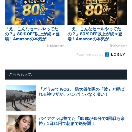
「え、こんなセールやってた
「え、こんなセールやってた
の？」80％OFF以上が続々登
の？」80％OFF以上が続々登
場！Amazonの本気が...
場！Amazonの本気が...
[PR]Amazon
[PR]Amazon
Recommended by
こちらも人気
『どうみてもCG』 防大儀仗隊の「波」と呼ば
れる神ワザが、ハンパじゃなく凄い！
バイアグラは捨てた「65歳が45分で3回戦も余
裕」1日31円で朝まで絶好調！