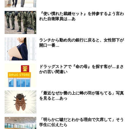
『使い慣れた裁縫セット』を持参するよう言わ
れた自衛隊員は…あ
ランチから勤め先の銀行に戻ると、女性部下が
開口一番…
ドラッグストアで『命の母』を探す客が…まさ
かの言い間違い
「最近なぜか畳の上に蝉の羽が落ちてる」写真
を見ると…あっ
「明らかに嘘だとわかる理由で欠席して」そう
学生に伝えたら