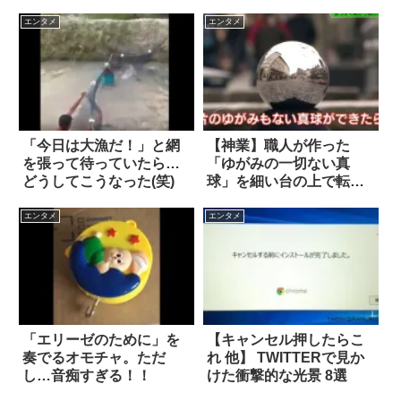
と…？
をご覧あれ！
エンタメ
エンタメ
「今日は大漁だ！」と網
【神業】職人が作った
を張って待っていたら…
「ゆがみの一切ない真
どうしてこうなった(笑)
球」を細い台の上で転が
した結果
エンタメ
エンタメ
「エリーゼのために」を
【キャンセル押したらこ
奏でるオモチャ。ただ
れ 他】 TWITTERで見か
し…音痴すぎる！！
けた衝撃的な光景 8選