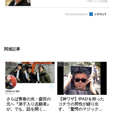
PR(くらしの話題)
Recommended by
関連記事
エンタメ
エンタメ
さらば青春の光・森田の
【神ワザ】IPADを持った
元へ『弟子入り志願者』
コチラの男性が繰り出
が。でも、話を聞く
す、「驚愕のマジック」