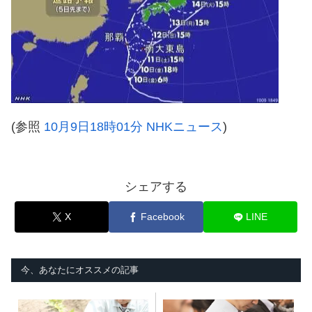
(参照
10月9日18時01分 NHKニュース
)
シェアする
X
Facebook
LINE
今、あなたにオススメの記事