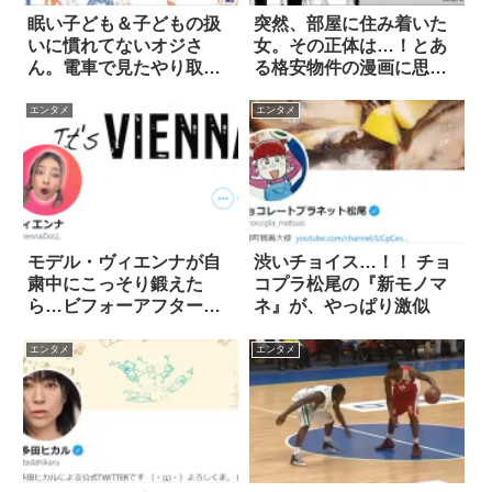
眠い子ども＆子どもの扱
突然、部屋に住み着いた
いに慣れてないオジさ
女。その正体は…！とあ
ん。電車で見たやり取り
る格安物件の漫画に思わ
が可愛すぎた
ず唸る 4枚
エンタメ
エンタメ
モデル・ヴィエンナが自
渋いチョイス…！！ チョ
粛中にこっそり鍛えた
コプラ松尾の『新モノマ
ら…ビフォーアフターに
ネ』が、やっぱり激似
衝撃
エンタメ
エンタメ