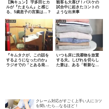
【胸キュン】 宇多田ヒカ
観客も大喜び！バスケの
ルが『たまらん』と感じ
試合中に起きたコントの
る、5歳息子の言葉は…？
ような出来事
エンタメ
エンタメ
『キムタクが、この話を
いつも床に洗濯物を放置
するようになったのか』
する夫。しびれを切らし
ラジオでの「とある発
た妻は、ある「斬新な対
言」にハッとした
抗策」に出た！
クレーム対応がすごく上手い人にコツ
を聞いたら…なるほど！