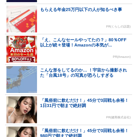
もらえる年金25万円以下の人が知るべき事
PR(くらしの話題)
「え、こんなセールやってたの？」80％OFF
以上が続々登場！Amazonの本気が...
PR(Amazon)
こんな形をしてるのか… ！宇宙から撮影され
た「台風18号」の写真が恐ろしすぎる
「風俗前に飲むだけ！」45分で3回戦も余裕！
1日31円で朝まで絶好調
PR(健商株式会社)
「風俗前に飲むだけ！」45分で3回戦も余裕！
980円で朝まで絶好調