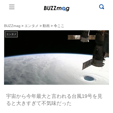
BUZZmag
>
エンタメ
>
動画
> 今ここ
エンタメ
宇宙から今年最大と言われる台風19号を見
ると大きすぎて不気味だった