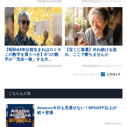
[PR]株式会社MURA
[PR]合同会社デジタルファーム
【昭和43年以前生まれはロト６
【宝くじ落選】外れ続ける流
この数字を買うべき】6つの数
れ、ここで断ちませんか
字が「完全一致」する方...
[PR]株式会社MURA
[PR]合同会社デジタルファーム
Recommended by
こちらも人気
Amazon今日も見逃せない！80%OFF以上が
続々登場
PR(Amazon)