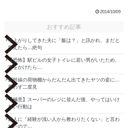
2014/10/09
おすすめ記事
早上がりしてきた夫に「飯は？」と訊かれ、まだと
答えたら…絶句
【恐怖】駅ビルの女子トイレに若い男がいたため、
声をかけたら…
新幹線の荷物棚からだんだん出てきたヤツの姿に…
思わず二度見
【極意】スーパーのレジに並んだ後、やってはいけ
ない行動は
新人に「経験が浅い人から教わりたくない」と言わ
れたので…