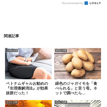
Recommended by
関連記事
ためになる
生活と仕事
ベトナムギャルお勧めの
緑色のジャガイモを「食
『生理痛解消法』が効果
べられる」と言う母。ネ
抜群だった！
ットで調べたら…
生活と仕事
生活と仕事