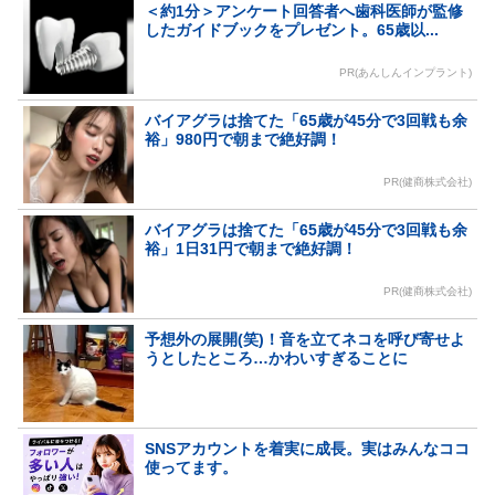
＜約1分＞アンケート回答者へ歯科医師が監修
したガイドブックをプレゼント。65歳以...
PR(あんしんインプラント)
バイアグラは捨てた「65歳が45分で3回戦も余
裕」980円で朝まで絶好調！
PR(健商株式会社)
バイアグラは捨てた「65歳が45分で3回戦も余
裕」1日31円で朝まで絶好調！
PR(健商株式会社)
予想外の展開(笑)！音を立てネコを呼び寄せよ
うとしたところ…かわいすぎることに
SNSアカウントを着実に成長。実はみんなココ
使ってます。