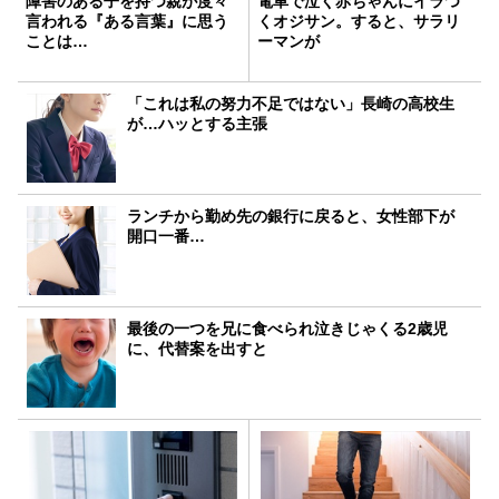
障害のある子を持つ親が度々
電車で泣く赤ちゃんにイラつ
言われる『ある言葉』に思う
くオジサン。すると、サラリ
ことは…
ーマンが
「これは私の努力不足ではない」長崎の高校生
が…ハッとする主張
ランチから勤め先の銀行に戻ると、女性部下が
開口一番…
最後の一つを兄に食べられ泣きじゃくる2歳児
に、代替案を出すと