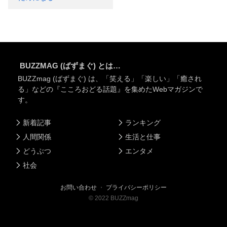
BUZZMAG (ばずまぐ) とは…
BUZZmag (ばずまぐ) は、「笑える」「楽しい」「癒され
る」などの『こころおどる話題』を集めたWebマガジンで
す。
新着記事
ランキング
人間関係
生活と仕事
どうぶつ
エンタメ
社会
お問い合わせ
・
プライバシーポリシー
©
2022
BUZZmag