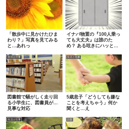
「散歩中に見かけたひま
イナバ物置の『100人乗っ
わり？」写真を見てみる
ても大丈夫』は誰のた
と…あれっ
め？ ある呟きにハッとし
た
生活と仕事
生活と仕事
図書館で騒がしく走り回
5歳息子「どうしても嫌な
る小学生に、図書員が…
ことを考えちゃう」何か
見事な対応
聞くと…え
生活と仕事
話題