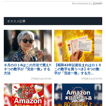
Recommended by
オススメ記事
８月のロト6はこの方法で買え!!
【昭和43年以前生まれはロト６
６つの数字が『完全一致』する
この数字を買うべき】6つの数
方法
字が「完全一致」する方...
[PR]株式会社MURA
[PR]株式会社MURA