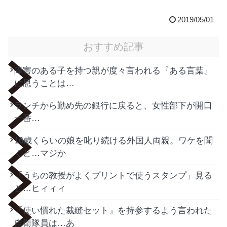
2019/05/01
おすすめ記事
障害のある子を持つ親が度々言われる『ある言葉』
に思うことは…
ランチから勤め先の銀行に戻ると、女性部下が開口
一番…
16歳くらいの娘を叱り続ける外国人両親。ワケを聞
くと…マジか
「うちの教授がよくプリントで使うスタンプ」見る
と…ヒィィィ
『使い慣れた裁縫セット』を持参するよう言われた
自衛隊員は…あ