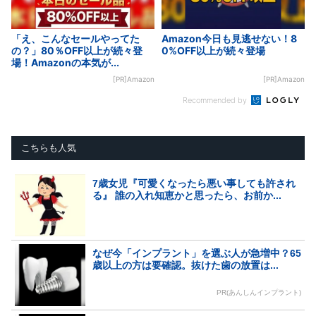
「え、こんなセールやってた
Amazon今日も見逃せない！8
の？」80％OFF以上が続々登
0%OFF以上が続々登場
場！Amazonの本気が...
[PR]Amazon
[PR]Amazon
Recommended by
こちらも人気
7歳女児『可愛くなったら悪い事しても許され
る』 誰の入れ知恵かと思ったら、お前か...
なぜ今「インプラント」を選ぶ人が急増中？65
歳以上の方は要確認。抜けた歯の放置は...
PR(あんしんインプラント)