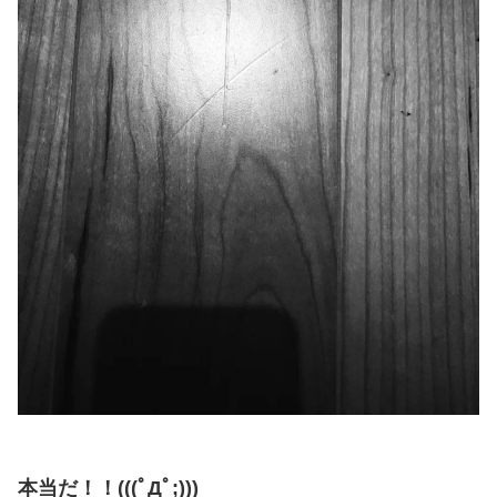
本当だ！！(((ﾟДﾟ;)))