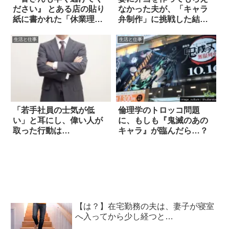
ださい』 とある店の貼り
なかった夫が、「キャラ
紙に書かれた「休業理
弁制作」に挑戦した結果
由」が怖すぎる
(笑)
生活と仕事
生活と仕事
「若手社員の士気が低
倫理学のトロッコ問題
い」と耳にし、偉い人が
に、もしも『鬼滅のあの
取った行動は…
キャラ』が臨んだら…？
【は？】在宅勤務の夫は、妻子が寝室
へ入ってから少し経つと…