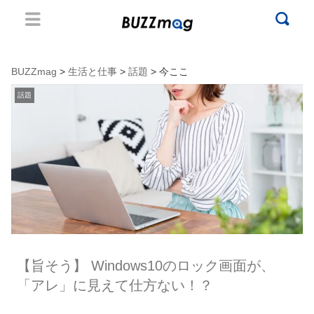
BUZZmag
>
生活と仕事
>
話題
> 今ここ
話題
【旨そう】 Windows10のロック画面が、
「アレ」に見えて仕方ない！？