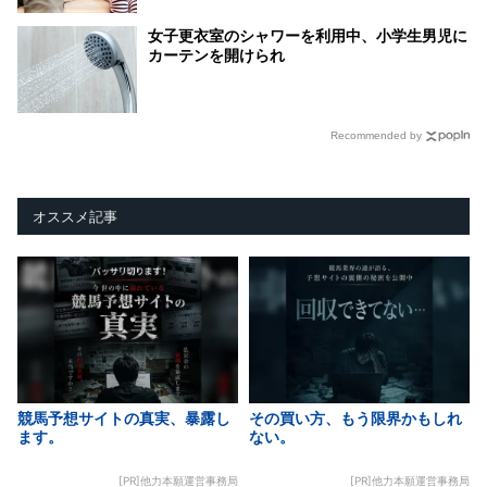
女子更衣室のシャワーを利用中、小学生男児に
カーテンを開けられ
Recommended by
オススメ記事
競馬予想サイトの真実、暴露し
その買い方、もう限界かもしれ
ます。
ない。
[PR]他力本願運営事務局
[PR]他力本願運営事務局