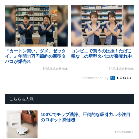
『カートン買い、ダメ。ゼッタ
コンビニで買うのは損！たばこ
イ。』年間11万円節約の新型タ
税なしの新型タバコが爆売れ中
バコが爆売れ
[PR]株式会社HAL
[PR]株式会社HAL
Recommended by
こちらも人気
100℃でモップ洗浄、圧倒的な吸引力…今注目
のロボット掃除機
PR(Dreame)