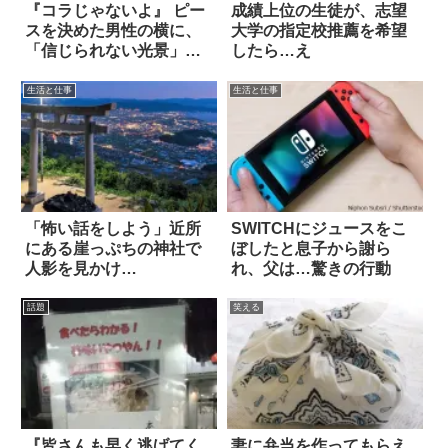
『コラじゃないよ』 ピー
成績上位の生徒が、志望
スを決めた男性の横に、
大学の指定校推薦を希望
「信じられない光景」が
したら…え
写ってる！！
生活と仕事
生活と仕事
「怖い話をしよう」近所
SWITCHにジュースをこ
にある崖っぷちの神社で
ぼしたと息子から謝ら
人影を見かけ…
れ、父は…驚きの行動
話題
笑える
『皆さんも早く逃げてく
妻に弁当を作ってもらえ