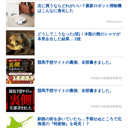
次に買うならどれがいい？最新ロボット掃除機
はこんなに進化した
PR(Dreame)
どうしてこうなった(笑)！木彫の熊のシャケが
本気を出した結果… 2枚
競馬予想サイトの裏側、全部書きました。
PR(他力本願運営事務局)
競馬予想サイトの裏側、全部書きました。
PR(他力本願運営事務局)
釧路の街を歩いていたら…予期せぬところで北
海道の『特産物』を発見！？