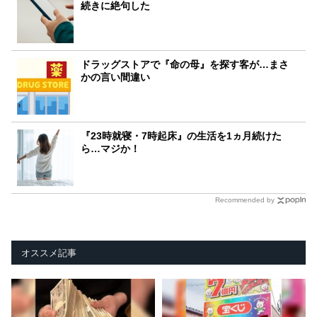
続きに絶句した
ドラッグストアで『命の母』を探す客が…まさ
かの言い間違い
『23時就寝・7時起床』の生活を1ヵ月続けた
ら…マジか！
Recommended by
オススメ記事