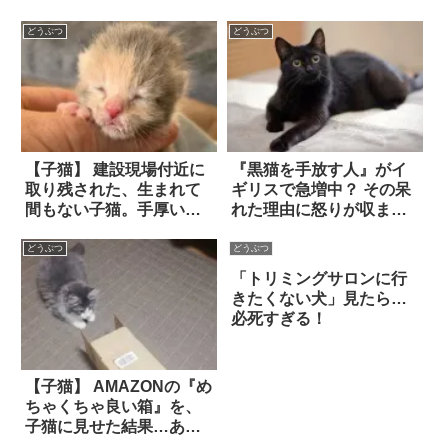
どうぶつ
どうぶつ
【子猫】 建設現場付近に
『黒猫を手放す人』がイ
取り残された、生まれて
ギリスで急増中？ その呆
間もない子猫。手厚いケ
れた理由に怒りが収まら
アの結果…目を見張るほ
ない
どの成長ぶりを発揮し
どうぶつ
どうぶつ
た！
「トリミングサロンに行
きたくない犬」見たら…
必死すぎる！
【子猫】 AMAZONの『め
ちゃくちゃ良い箱』を、
子猫に見せた結果…あま
りにもキュートな写真が