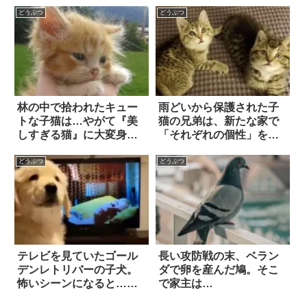
撮れてしまった！！
どうぶつ
どうぶつ
林の中で拾われたキュー
雨どいから保護された子
トな子猫は…やがて『美
猫の兄弟は、新たな家で
しすぎる猫』に大変身し
「それぞれの個性」を開
た！！
花させた
どうぶつ
どうぶつ
テレビを見ていたゴール
長い攻防戦の末、ベラン
デンレトリバーの子犬。
ダで卵を産んだ鳩。そこ
怖いシーンになると…そ
で家主は…
の反応に、胸キュン不可