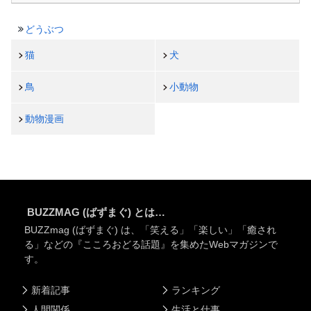
どうぶつ
猫
犬
鳥
小動物
動物漫画
BUZZMAG (ばずまぐ) とは…
BUZZmag (ばずまぐ) は、「笑える」「楽しい」「癒され
る」などの『こころおどる話題』を集めたWebマガジンで
す。
新着記事
ランキング
人間関係
生活と仕事