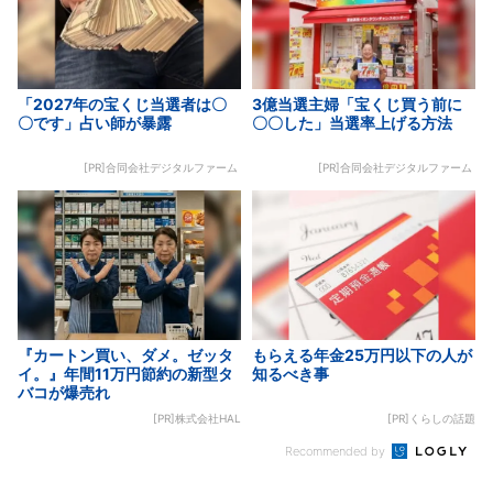
「2027年の宝くじ当選者は〇
3億当選主婦「宝くじ買う前に
〇です」占い師が暴露
〇〇した」当選率上げる方法
[PR]合同会社デジタルファーム
[PR]合同会社デジタルファーム
『カートン買い、ダメ。ゼッタ
もらえる年金25万円以下の人が
イ。』年間11万円節約の新型タ
知るべき事
バコが爆売れ
[PR]株式会社HAL
[PR]くらしの話題
Recommended by