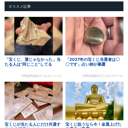
オススメ記事
「宝くじ、運じゃなかった」当
「2027年の宝くじ当選者は〇
たる人は“同じこと”してる
〇です」占い師が暴露
[PR]合同会社デジタルファーム
[PR]合同会社デジタルファーム
宝くじが当たる人にだけ共通す
宝くじ狙うなら今！金運上げた