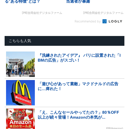
る“ある特徴”とは？
当選者が暴露
[PR]合同会社デジタルファーム
[PR]合同会社デジタルファーム
Recommended by
こちらも人気
『洗練されたアイデア』 パリに設置された「I
BMの広告」がスゴい！
「遊び心があって素敵」マクドナルドの広告
に…痺れた！
「え、こんなセールやってたの？」80％OFF
以上が続々登場！Amazonの本気が...
PR(Amazon)