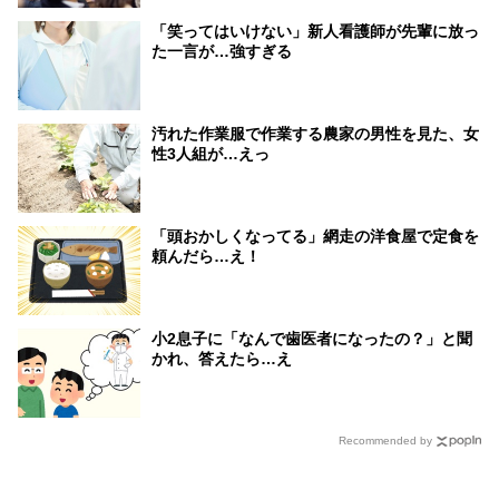
「笑ってはいけない」新人看護師が先輩に放っ
た一言が…強すぎる
汚れた作業服で作業する農家の男性を見た、女
性3人組が…えっ
「頭おかしくなってる」網走の洋食屋で定食を
頼んだら…え！
小2息子に「なんで歯医者になったの？」と聞
かれ、答えたら…え
Recommended by