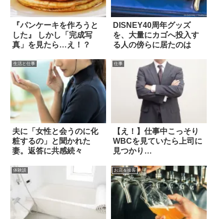
『パンケーキを作ろうと
DISNEY40周年グッズ
した』 しかし「完成写
を、大量にカゴへ投入す
真」を見たら…え！？
る人の傍らに居たのは
生活と仕事
仕事
夫に「女性と会うのに化
【え！】仕事中こっそり
粧するの」と聞かれた
WBCを見ていたら上司に
妻。返答に共感続々
見つかり…
体験談
お店＆接客