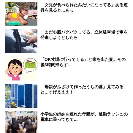
「女児が食べられたみたいになってる」ある遊
具を見ると…あっ
「まだ心臓バクバクしてる」立体駐車場で車を
発進しようとしたら
「OK牧場に行ってくる」と家を出た妻。その
後3時間帰らず…
「母親がふざけて作ったうちの墓」見てみる
と…すげえええ！
小学生の姉妹を連れた母親が、通勤ラッシュの
電車に乗ってきて…