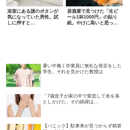
浴室にある謎のボタンが
居酒屋で見つけた「生ビ
気になっていた男性。試
ール1杯1000円」の貼り
しに押すと…
紙。やけに高いと思った
ら、なるほど！
暑い中働く作業員に無礼な発言をした
学生。それを見かけた教授は
「7歳息子が家の中で窒息して命を落
としかけた」その経緯は…
【パニック】駐車券が見つからず精算