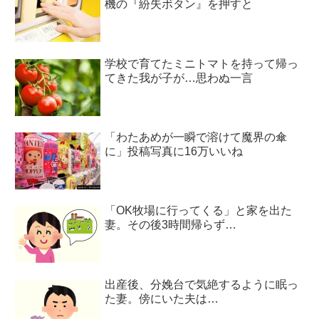
機の『紛失ボタン』を押すと
学校で育てたミニトマトを持って帰っ
てきた我が子が…思わぬ一言
「わたあめが一瞬で溶けて魔界の傘
に」投稿写真に16万いいね
「OK牧場に行ってくる」と家を出た
妻。その後3時間帰らず…
出産後、分娩台で気絶するように眠っ
た妻。傍にいた夫は…