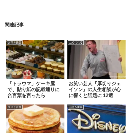
関連記事
お店＆接客
ためになる
「トラウマ」ケーキ屋
お笑い芸人『厚切りジェ
で、貼り紙の記載通りに
イソン』の人生相談が心
合言葉を言ったら
に響くと話題に 12選
生活と仕事
お店＆接客