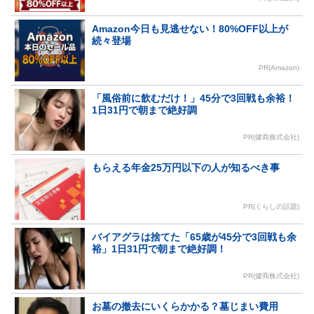
Amazon今日も見逃せない！80%OFF以上が
続々登場
PR(Amazon)
「風俗前に飲むだけ！」45分で3回戦も余裕！
1日31円で朝まで絶好調
PR(健商株式会社)
もらえる年金25万円以下の人が知るべき事
PR(くらしの話題)
バイアグラは捨てた「65歳が45分で3回戦も余
裕」1日31円で朝まで絶好調！
PR(健商株式会社)
お墓の撤去にいくらかかる？墓じまい費用