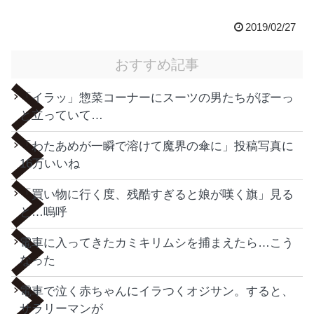
2019/02/27
おすすめ記事
「イラッ」惣菜コーナーにスーツの男たちがぼーっ
と立っていて…
「わたあめが一瞬で溶けて魔界の傘に」投稿写真に
16万いいね
「買い物に行く度、残酷すぎると娘が嘆く旗」見る
と…嗚呼
電車に入ってきたカミキリムシを捕まえたら…こう
なった
電車で泣く赤ちゃんにイラつくオジサン。すると、
サラリーマンが