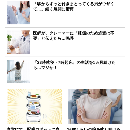
「駅からずっと付きまとってくる男がウザく
て…」続く展開に驚愕
医師が、クレーマーに「軽傷のため処置は不
要」と伝えたら…嗚呼
『23時就寝・7時起床』の生活を1ヵ月続けた
ら…マジか！
食堂にて。配膳ロボットに喜
16歳くらいの娘を叱り続ける