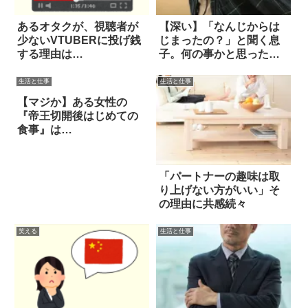
あるオタクが、視聴者が
【深い】「なんじからは
少ないVTUBERに投げ銭
じまったの？」と聞く息
する理由は…
子。何の事かと思った
ら…
生活と仕事
生活と仕事
【マジか】ある女性の
『帝王切開後はじめての
食事』は…
「パートナーの趣味は取
り上げない方がいい」そ
の理由に共感続々
笑える
生活と仕事