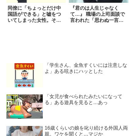
同僚に「ちょっとだけ中
『君のは人生じゃなく
国語ができる」と嘘をつ
て…』 職場の上司面談で
いてしまった女性。その
言われた「思わぬ一言」
理由に吹いた！
は
「学生さん、金魚すくいには注意しな
よ」ある呟きにハッとした
「女児が食べられたみたいになって
る」ある遊具を見ると…あっ
16歳くらいの娘を叱り続ける外国人両
親。ワケを聞くと…マジか