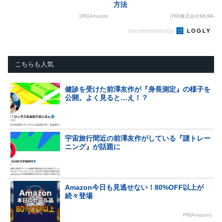
方法
[PR]Amazon
[PR]株式会社MURA
Recommended by
こちらも人気
健診を受けた前澤友作が『身長測定』の様子を
公開。よく見ると…え！？
宇宙旅行間近の前澤友作がしている『謎トレー
ニング』が話題に
Amazon今日も見逃せない！80%OFF以上が
続々登場
PR(Amazon)