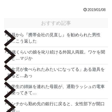
2019/01/08
おすすめ記事
店員から『携帯会社の見直し』を勧められた男性
は…こう返した
16歳くらいの娘を叱り続ける外国人両親。ワケを聞
くと…マジか
「女児が食べられたみたいになってる」ある遊具を
見ると…あっ
小学生の姉妹を連れた母親が、通勤ラッシュの電車
に乗ってきて…
ランチから勤め先の銀行に戻ると、女性部下が開口
一番…