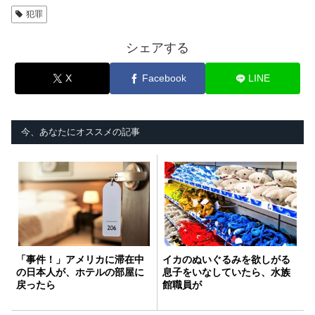
犯罪
シェアする
X
Facebook
LINE
今、あなたにオススメの記事
「事件！」アメリカに滞在中
イカのぬいぐるみを欲しがる
の日本人が、ホテルの部屋に
息子をいなしていたら、水族
戻ったら
館職員が