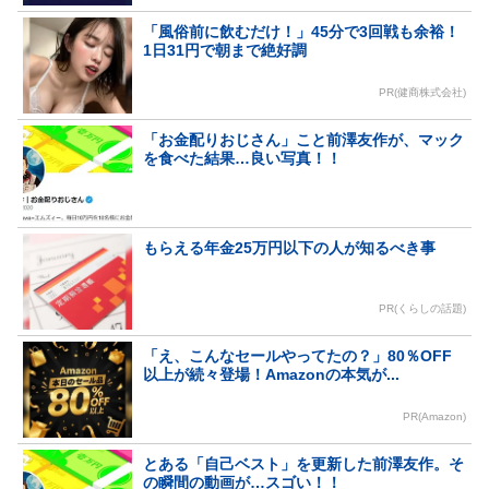
「風俗前に飲むだけ！」45分で3回戦も余裕！
1日31円で朝まで絶好調
PR(健商株式会社)
「お金配りおじさん」こと前澤友作が、マック
を食べた結果…良い写真！！
もらえる年金25万円以下の人が知るべき事
PR(くらしの話題)
「え、こんなセールやってたの？」80％OFF
以上が続々登場！Amazonの本気が...
PR(Amazon)
とある「自己ベスト」を更新した前澤友作。そ
の瞬間の動画が…スゴい！！