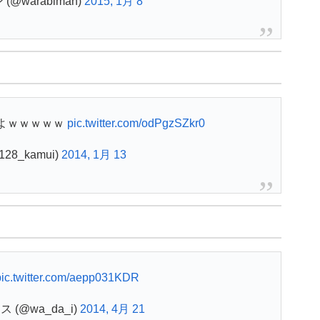
@warabiman)
2015, 1月 8
よｗｗｗｗｗ
pic.twitter.com/odPgzSZkr0
28_kamui)
2014, 1月 13
pic.twitter.com/aepp031KDR
(@wa_da_i)
2014, 4月 21