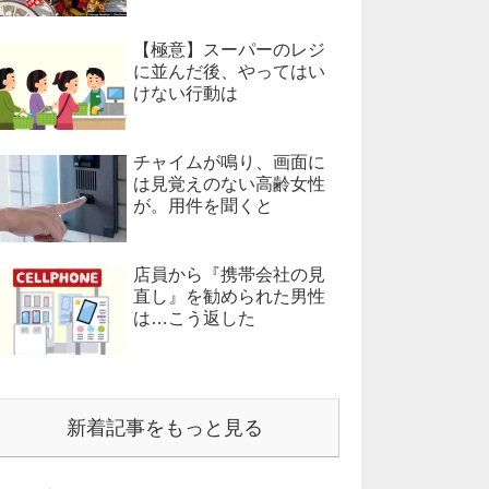
【極意】スーパーのレジ
に並んだ後、やってはい
けない行動は
チャイムが鳴り、画面に
は見覚えのない高齢女性
が。用件を聞くと
店員から『携帯会社の見
直し』を勧められた男性
は…こう返した
新着記事をもっと見る