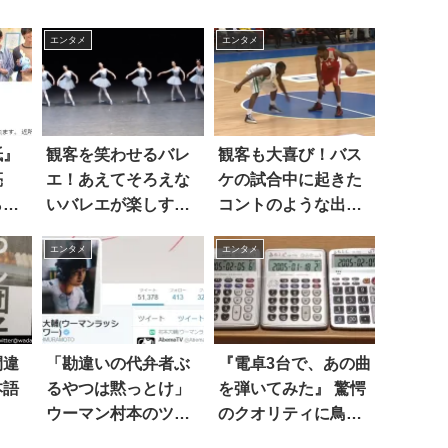
エンタメ
エンタメ
紙』
観客を笑わせるバレ
観客も大喜び！バス
亮
エ！あえてそろえな
ケの試合中に起きた
ら…
いバレエが楽しすぎ
コントのような出来
る
事
エンタメ
エンタメ
間違
「勘違いの代弁者ぶ
『電卓3台で、あの曲
本語
るやつは黙っとけ」
を弾いてみた』 驚愕
ウーマン村本のツイ
のクオリティに鳥肌
ートに反響
が止まらない！