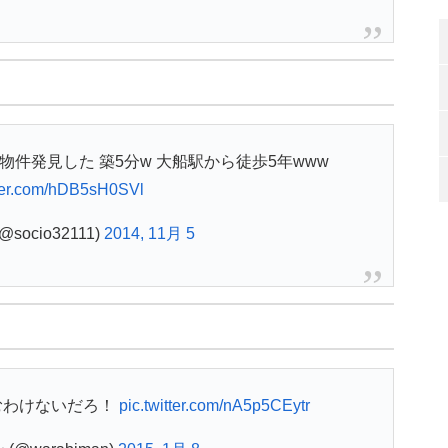
件発見した 築5分w 大船駅から徒歩5年www
tter.com/hDB5sH0SVl
@socio32111)
2014, 11月 5
。
むわけないだろ！
pic.twitter.com/nA5p5CEytr