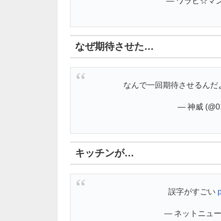
— ワラビ☆マン (
なぜ期待させた…
なんで一回期待させるんだ
— 神威 (@01
キッチンが…
誤字がすごい
— ネットニュース 