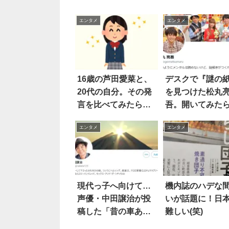
エンタメ
エンタメ
16歳の芦田愛菜と、
デスクで『謎の
20代の自分。その発
を見つけた松丸
言を比べてみたら…
吾。開いてみた
こうなった
吹き出した！！
エンタメ
エンタメ
現代っ子へ向けて…
機内誌のハデな
声優・中田譲治が投
いが話題に！日
稿した「昔の車ある
難しい(笑)
ある」が話題に