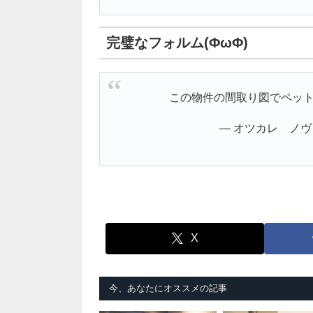
完璧なフォルム(ΦωΦ)
この物件の間取り図でペッ
— オツカレ ノヴァ (
X
今、あなたにオススメの記事