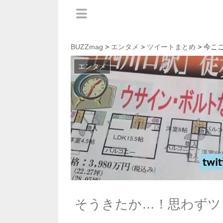
BUZZmag
>
エンタメ
>
ツイートまとめ
> 今こ
エンタメ
そうきたか…！思わずツ