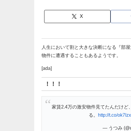
X
人生において割と大きな決断になる『部屋
物件に遭遇することもあるようです。
[ada]
！！！
家賃2.4万の激安物件見てたんだけ
る。
http://t.co/ok7I
— うつみ (@ut