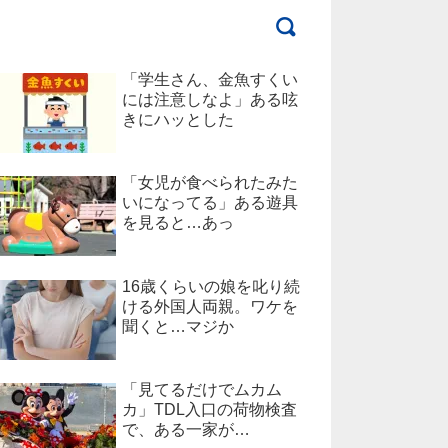
「学生さん、金魚すくい
には注意しなよ」ある呟
きにハッとした
「女児が食べられたみた
いになってる」ある遊具
を見ると…あっ
16歳くらいの娘を叱り続
ける外国人両親。ワケを
聞くと…マジか
「見てるだけでムカム
カ」TDL入口の荷物検査
で、ある一家が…