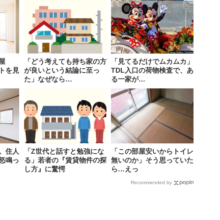
屋
「どう考えても持ち家の方
「見てるだけでムカムカ」
トを見
が良いという結論に至っ
TDL入口の荷物検査で、あ
た」なぜなら…
る一家が…
。住人
「Z世代と話すと勉強にな
「この部屋安いからトイレ
怒鳴っ
る」若者の『賃貸物件の探
無いのか」そう思っていた
し方』に驚愕
ら…えっ
Recommended by