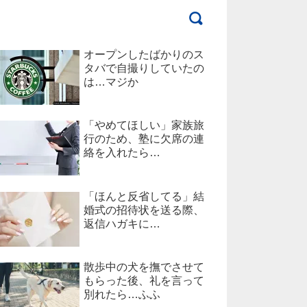
オープンしたばかりのス
タバで自撮りしていたの
は…マジか
「やめてほしい」家族旅
行のため、塾に欠席の連
絡を入れたら…
「ほんと反省してる」結
婚式の招待状を送る際、
返信ハガキに…
散歩中の犬を撫でさせて
もらった後、礼を言って
別れたら…ふふ