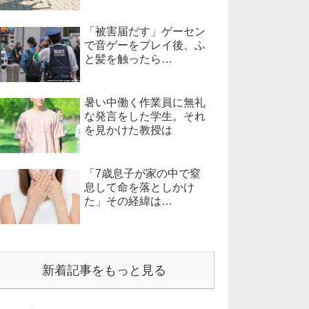
「被害届だす」ゲーセン
で音ゲーをプレイ後、ふ
と髪を触ったら…
暑い中働く作業員に無礼
な発言をした学生。それ
を見かけた教授は
「7歳息子が家の中で窒
息して命を落としかけ
た」その経緯は…
新着記事をもっと見る