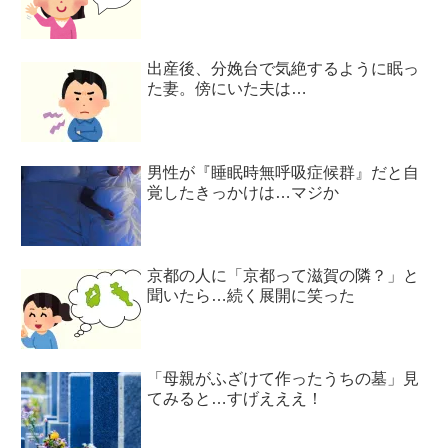
出産後、分娩台で気絶するように眠っ
た妻。傍にいた夫は…
男性が『睡眠時無呼吸症候群』だと自
覚したきっかけは…マジか
京都の人に「京都って滋賀の隣？」と
聞いたら…続く展開に笑った
「母親がふざけて作ったうちの墓」見
てみると…すげえええ！