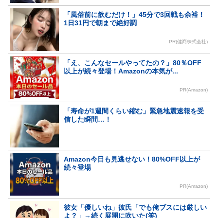
「風俗前に飲むだけ！」45分で3回戦も余裕！
1日31円で朝まで絶好調
PR(健商株式会社)
「え、こんなセールやってたの？」80％OFF
以上が続々登場！Amazonの本気が...
PR(Amazon)
「寿命が1週間くらい縮む」緊急地震速報を受
信した瞬間…！
Amazon今日も見逃せない！80%OFF以上が
続々登場
PR(Amazon)
彼女「優しいね」彼氏「でも俺ブスには厳しい
よ？」→続く展開に吹いた(笑)