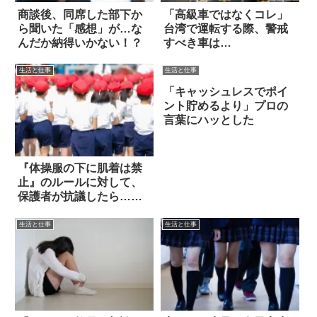
商談後、同席した部下か
「高級車ではなくコレ」
ら聞いた「感想」が…な
台湾で運転する際、警戒
んだか納得いかない！？
すべき車は…
生活と仕事
生活と仕事
「キャッシュレスでポイ
ント貯めるより」プロの
言葉にハッとした
『体操服の下に肌着は禁
止』のルールに対して、
保護者が抗議したら…
え？
生活と仕事
生活と仕事