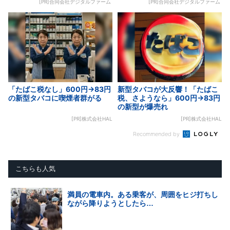
[PR]合同会社デジタルファーム
[PR]合同会社デジタルファーム
「たばこ税なし」600円→83円
新型タバコが大反響！「たばこ
の新型タバコに喫煙者群がる
税、さようなら」600円→83円
の新型が爆売れ
[PR]株式会社HAL
[PR]株式会社HAL
Recommended by
こちらも人気
満員の電車内。ある乗客が、周囲をヒジ打ちし
ながら降りようとしたら…