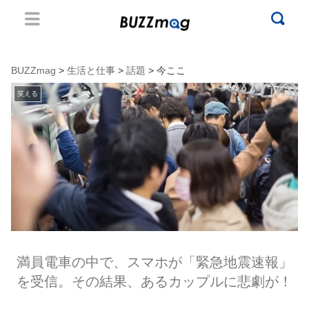
BUZZmag
>
生活と仕事
>
話題
> 今ここ
笑える
満員電車の中で、スマホが「緊急地震速報」
を受信。その結果、あるカップルに悲劇が！