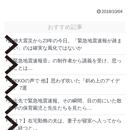
2018/10/04
おすすめ記事
阪神大震災から23年の今日。「緊急地震速報が疎ま
しい」のは確実な風化ではないか
『緊急地震速報音』の制作者から講義を受け、思っ
たことは…
【IKKOの声で 他】思わず吹いた『斜め上のアイデ
ア』 7選
外出先で緊急地震速報。その瞬間、目の前にいた散
歩中の保育園児と先生たちを見たら…
【は？】在宅勤務の夫は、妻子が寝室へ入ってから
少し経つと…