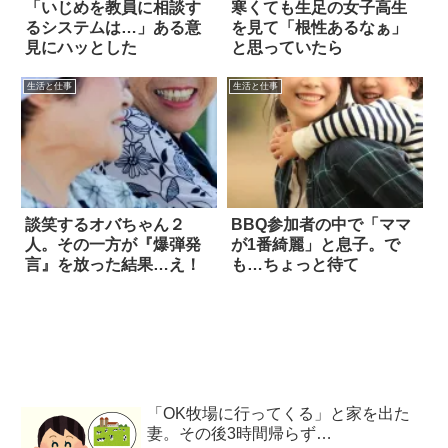
「いじめを教員に相談す
寒くても生足の女子高生
るシステムは…」ある意
を見て「根性あるなぁ」
見にハッとした
と思っていたら
生活と仕事
生活と仕事
談笑するオバちゃん２
BBQ参加者の中で「ママ
人。その一方が『爆弾発
が1番綺麗」と息子。で
言』を放った結果…え！
も…ちょっと待て
「OK牧場に行ってくる」と家を出た
妻。その後3時間帰らず…