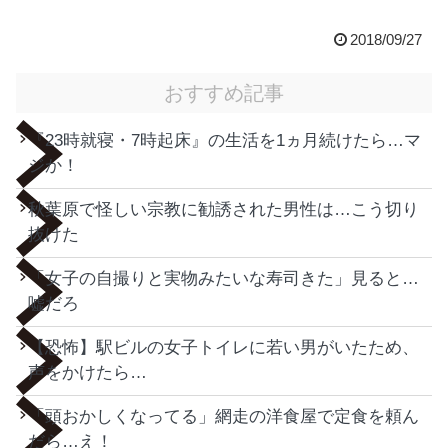
2018/09/27
おすすめ記事
『23時就寝・7時起床』の生活を1ヵ月続けたら…マ
ジか！
秋葉原で怪しい宗教に勧誘された男性は…こう切り
抜けた
「女子の自撮りと実物みたいな寿司きた」見ると…
嘘だろ
【恐怖】駅ビルの女子トイレに若い男がいたため、
声をかけたら…
「頭おかしくなってる」網走の洋食屋で定食を頼ん
だら…え！