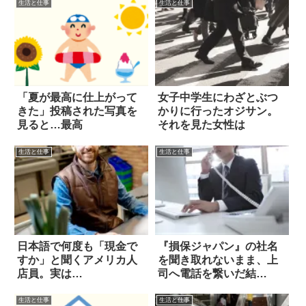
生活と仕事
生活と仕事
「夏が最高に仕上がって
女子中学生にわざとぶつ
きた」投稿された写真を
かりに行ったオジサン。
見ると…最高
それを見た女性は
生活と仕事
生活と仕事
日本語で何度も「現金で
『損保ジャパン』の社名
すか」と聞くアメリカ人
を聞き取れないまま、上
店員。実は…
司へ電話を繋いだ結
果…？
生活と仕事
生活と仕事