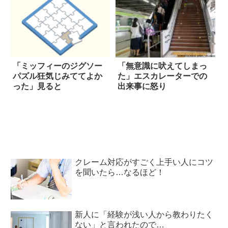
「ミッフィーのジグソー
「無意識に吠えてしまっ
パズル狂気じみててよか
た」エスカレーターでの
った」見ると
出来事に怒り
クレーム対応がすごく上手い人にコツ
を聞いたら…なるほど！
新人に「経験が浅い人から教わりたく
ない」と言われたので…