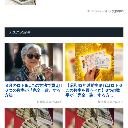
Recommended by
オススメ記事
８月のロト6はこの方法で買え!!
【昭和43年以前生まれはロト６
６つの数字が『完全一致』する
この数字を買うべき】6つの数
方法
字が「完全一致」する方...
[PR]株式会社MURA
[PR]株式会社MURA