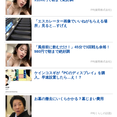
PR(健商株式会社)
「エスカレーター画像でいいねがもらえる場
所」見ると…すげえ
「風俗前に飲むだけ！」45分で3回戦も余裕！
980円で朝まで絶好調
PR(健商株式会社)
ケインコスギが『PCのディスプレイ』を購
入。早速設置したら…え！？
お墓の撤去にいくらかかる？墓じまい費用
PR(くらしの話題)