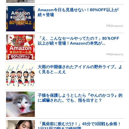
Amazon今日も見逃せない！80%OFF以上が
続々登場
PR(Amazon)
「え、こんなセールやってたの？」80％OFF
以上が続々登場！Amazonの本気が...
PR(Amazon)
大雨の中開催されたアイドルの野外ライブ。よ
く見ると…ええ
子猫を保護しようとしたら『やんのかコラ』的
に威嚇された。でも、指を出すと？
「風俗前に飲むだけ！」45分で3回戦も余裕！
1日31円で朝まで絶好調