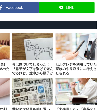
Facebook
LINE
笑)！
母は気づいてしまった！
セルフレジを利用していた
比べた
『息子が文字を繋げて遊ん
家族のやり取りに…考えさ
でるけど、途中から様子が
せられる
おかしい』
蚊に刺
世紀の大発見を差し置い
『大発見した』『商品化し