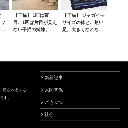
犬
【子猫】 1匹は盲
【子猫】 ジャガイモ
ラソ
目、1匹は片目が見え
サイズの体と、短い
てし
ない子猫の姉妹。暗
足。大きくなれない
闇の中で、彼らは
子猫は、それでも確
「決して揺るがぬ
かな成長を遂げ…幸
絆」を結んでいた
せな未来を掴んだ！
新着記事
」「癒される」な
人間関係
です。
どうぶつ
社会