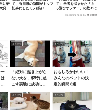
自に研
て、香川県の新聞がトップ
て』 学者を悩ませた「ぶ
大発
記事にしたモノ(笑)！
っ飛びオファー」の数々に
同情する
Recommended by
どうぶつ
どうぶつ
ケー
「絶対に起き上がら
おもしろかわいい！
」は
ない犬を、瞬時に起
みんなのペットの決
、猫
こす実験に成功しま
定的瞬間 8選
した」(笑)
どうぶつ
どうぶつ