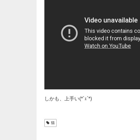
しかも、上手い(*´ｪ`*)
猫