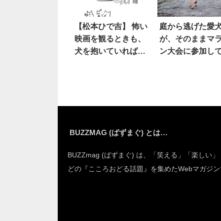
【松本ひで吉】 怖い
庭から逃げた愛
映画を観るときも、
が、そのままマ
犬を抱いていれば一
ン大会に参加し
安心。さらに猫がい
まった結果！
てくれたら…！？
BUZZMAG (ばずまぐ) とは…
BUZZmag (ばずまぐ) は、「笑える」「楽しい
どの『こころおどる話題』を集めたWebマガジン