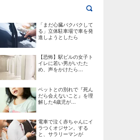
「まだ心臓バクバクして
る」立体駐車場で車を発
進しようとしたら
【恐怖】駅ビルの女子ト
イレに若い男がいたた
め、声をかけたら…
ペットとの別れで『死ん
だら会えないこと』を理
解した4歳児が…
電車で泣く赤ちゃんにイ
ラつくオジサン。する
と、サラリーマンが