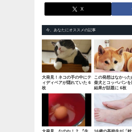
X
今、あなたにオススメの記事
大発見！ネコの手の中にテ
この発想はなかった(
ィディベアが隠れていた 6
柴犬とコッペパンを
枚
結果が話題に 6枚
大発見、なのか！？ 『生
16歳の高校生が「