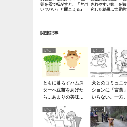
卵を器で転がすと、「ヤバ
されやすい妹」を独
いヤバい」と聞こえる』
究した結果…世界的
見！
関連記事
どうぶつ
どうぶつ
ともに暮らすハムス
犬とのコミュニ
ターへ豆苗をあげた
ションに「言葉
ら…あまりの美味し
いらない。一方
さに『100点の笑
は？ 2枚
どうぶつ
どうぶつ
顔』を見せてくれ
た！