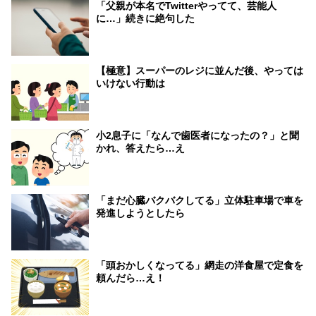
「父親が本名でTwitterやってて、芸能人
に…」続きに絶句した
【極意】スーパーのレジに並んだ後、やっては
いけない行動は
小2息子に「なんで歯医者になったの？」と聞
かれ、答えたら…え
「まだ心臓バクバクしてる」立体駐車場で車を
発進しようとしたら
「頭おかしくなってる」網走の洋食屋で定食を
頼んだら…え！