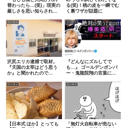
替わったら…(笑)」現実の
る(笑)！桃の皮を一瞬でむ
厳しさを思い知らされる
く裏ワザが話題に
漫画 3枚
エンタメ
エンタメ
沢尻エリカ逮捕で取材。
『どんなにズルしてで
『天国の太宰はどう思う
も…』 ゴールデンボンバ
か』と聞かれたので…
ー・鬼龍院翔の言葉に共
感
エンタメ
エンタメ
【日本式 ほか】とっても
「無灯火自転車が危ない