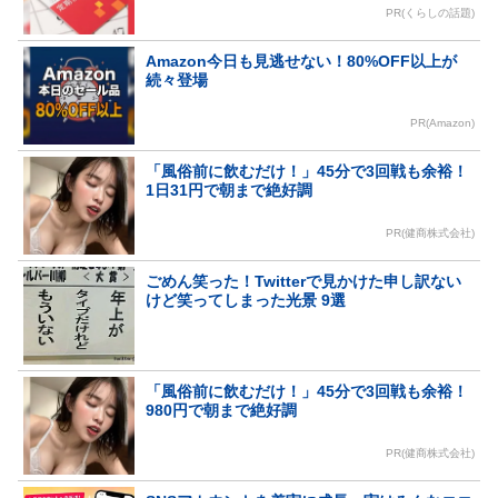
PR(くらしの話題)
Amazon今日も見逃せない！80%OFF以上が
続々登場
PR(Amazon)
「風俗前に飲むだけ！」45分で3回戦も余裕！
1日31円で朝まで絶好調
PR(健商株式会社)
ごめん笑った！Twitterで見かけた申し訳ない
けど笑ってしまった光景 9選
「風俗前に飲むだけ！」45分で3回戦も余裕！
980円で朝まで絶好調
PR(健商株式会社)