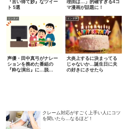
『言い得て妙』なツイー
理由は…」的確すぎる4コ
ト 5選
マ漫画が話題に！
エンタメ
エンタメ
声優・田中真弓がナレー
大炎上するに決まってる
ションを務めた番組の
じゃないか…誕生日に夫
『粋な演出』に…脱
の好きにさせたら
帽！！
クレーム対応がすごく上手い人にコツ
を聞いたら…なるほど！