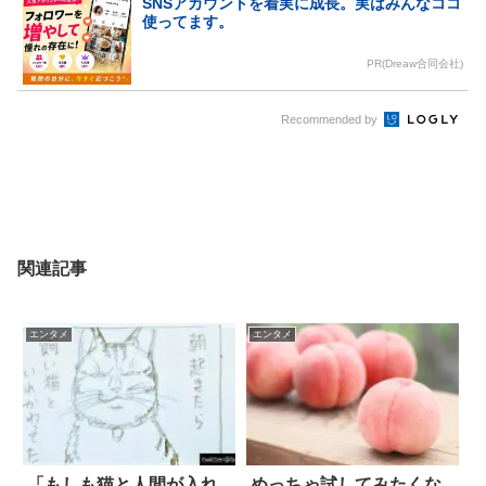
SNSアカウントを着実に成長。実はみんなココ
使ってます。
PR(Dreaw合同会社)
Recommended by
関連記事
エンタメ
エンタメ
「もしも猫と人間が入れ
めっちゃ試してみたくな