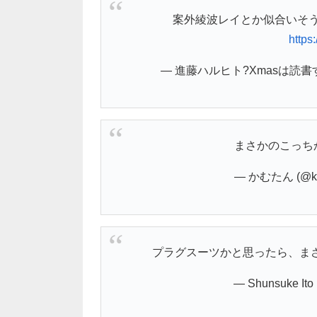
案外綾波レイとか似合いそ
https
— 進藤ハルヒト?Xmasは読書する日 
まさかのこっち
— かむたん (@ka
プラグスーツかと思ったら、ま
— Shunsuke Ito