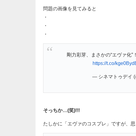
問題の画像を見てみると
・
・
・
剛力彩芽、まさかの“エヴァ化”
https://t.co/kge0By
— シネマトゥデイ (@c
そっちか…(笑)!!!
たしかに「エヴァのコスプレ」ですが、思っ