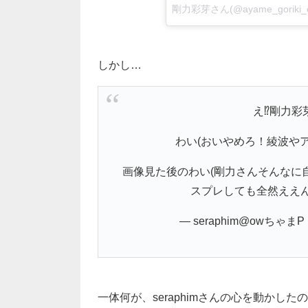
剛力彩芽さん(@ayame_goriki_
しかし…
え⁉︎剛力
わい(おいやめろ！綾波や
画像見た後のわい(剛力さんそんなに
スプレしても全然ええん
— seraphim@owちゃまP (
一体何が、seraphimさんの心を動かしたの