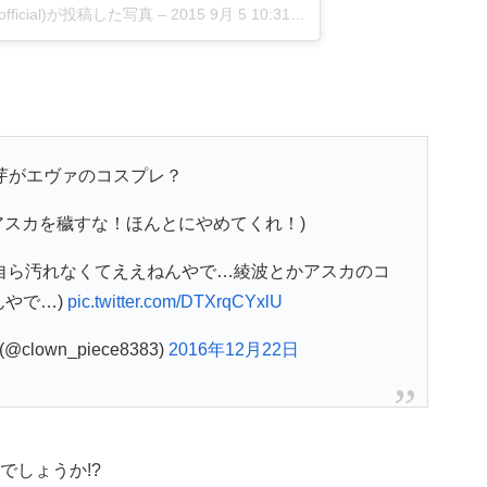
official)が投稿した写真
–
2015 9月 5 10:31午後 PDT
彩芽がエヴァのコスプレ？
アスカを穢すな！ほんとにやめてくれ！)
自ら汚れなくてええねんやで…綾波とかアスカのコ
やで…)
pic.twitter.com/DTXrqCYxlU
@clown_piece8383)
2016年12月22日
でしょうか!?