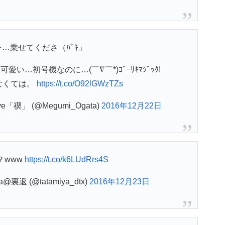
…乗せてくださ（ﾊﾞｷ」
い…初号機なのに…(￣∇￣*)ｺﾞｰﾘｷﾏｼﾞｯｸ!
なくては。
https://t.co/O92lGWzTZs
e「禊」 (@Megumi_Ogata)
2016年12月22日
？www
https://t.co/k6LUdRrs4S
裏返 (@tatamiya_dtx)
2016年12月23日