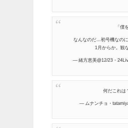
「僕を
なんなのだ…初号機なのに可愛
1月からか。観
— 緒方恵美@12/23・24Liv
何だこれは
— ムナンチョ・tatamiya@