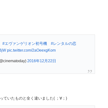
！
#エヴァンゲリオン初号機
#レンタルの恋
dBjW
pic.twitter.com/2aOeexgKom
inematoday)
2016年12月22日
ていたものと全く違いました( ；∀；)