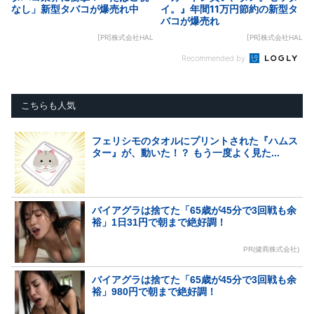
なし」新型タバコが爆売れ中
イ。』年間11万円節約の新型タ
バコが爆売れ
[PR]株式会社HAL
[PR]株式会社HAL
Recommended by
こちらも人気
フェリシモのタオルにプリントされた『ハムス
ター』が、動いた！？ もう一度よく見た...
バイアグラは捨てた「65歳が45分で3回戦も余
裕」1日31円で朝まで絶好調！
PR(健商株式会社)
バイアグラは捨てた「65歳が45分で3回戦も余
裕」980円で朝まで絶好調！