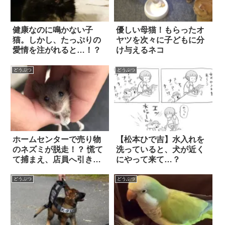
健康なのに鳴かない子
優しい母猫！もらったオ
猫。しかし、たっぷりの
ヤツを次々に子どもに分
愛情を注がれると…！？
け与えるネコ
どうぶつ
どうぶつ
ホームセンターで売り物
【松本ひで吉】水入れを
のネズミが脱走！？ 慌て
洗っていると、犬が近く
て捕まえ、店員へ引き渡
にやって来て…？
すと…
どうぶつ
どうぶつ