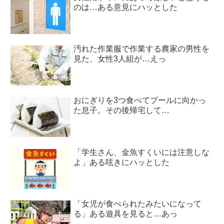
のは…ある意見にハッとした
汚れた作業服で作業する農家の男性を
見た、女性3人組が…えっ
おにぎりを3つ食べてプールに向かっ
た息子。その後帰宅して…
「学生さん、金魚すくいには注意しな
よ」ある呟きにハッとした
「女児が食べられたみたいになって
る」ある遊具を見ると…あっ