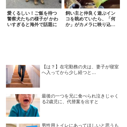
愛くるしい！ご飯を待つ
飼い主と仲良く遊ぶイン
警察犬たちの様子が かわ
コを眺めていたら、「何
いすぎると海外で話題に
か」がカメラに映り込ん
だ！？ その正体は…
【は？】在宅勤務の夫は、妻子が寝室
へ入ってから少し経つと…
最後の一つを兄に食べられ泣きじゃく
る2歳児に、代替案を出すと
男性用トイレにあってほしいと思うも