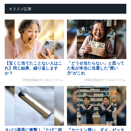
オススメ記事
【宝くじ当てたことない人はこ
「どうせ当たらない」と思って
れ】同じ結果、繰り返します
た私が本当に当選した“買い
か？
方”がこれ
[PR]合同会社デジタルファーム
[PR]合同会社デジタルファーム
タバコ業界に衝撃！「たばこ税
『カートン買い、ダメ。ゼッタ