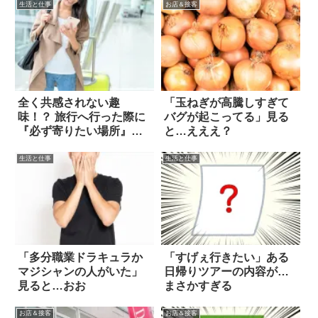
生活と仕事
お店＆接客
全く共感されない趣
「玉ねぎが高騰しすぎて
味！？ 旅行へ行った際に
バグが起こってる」見る
『必ず寄りたい場所』
と…えええ？
は…
生活と仕事
生活と仕事
「多分職業ドラキュラか
「すげぇ行きたい」ある
マジシャンの人がいた」
日帰りツアーの内容が…
見ると…おお
まさかすぎる
お店＆接客
お店＆接客