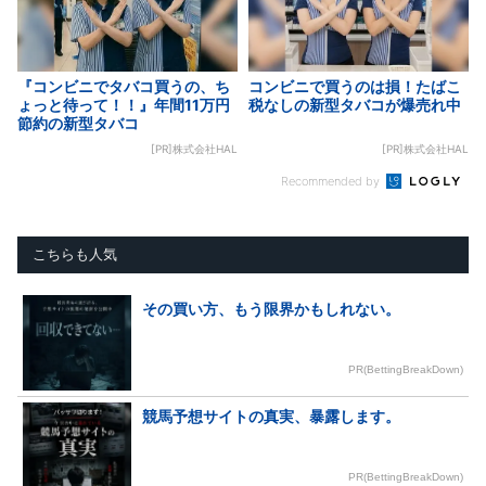
『コンビニでタバコ買うの、ち
コンビニで買うのは損！たばこ
ょっと待って！！』年間11万円
税なしの新型タバコが爆売れ中
節約の新型タバコ
[PR]株式会社HAL
[PR]株式会社HAL
Recommended by
こちらも人気
その買い方、もう限界かもしれない。
PR(BettingBreakDown)
競馬予想サイトの真実、暴露します。
PR(BettingBreakDown)