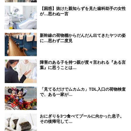
【困惑】抜けた親知らずを見た歯科助手の女性
が…思わぬ一言
新幹線の荷物棚からだんだん出てきたヤツの姿
に…思わず二度見
障害のある子を持つ親が度々言われる『ある言
葉』に思うことは…
「見てるだけでムカムカ」TDL入口の荷物検査
で、ある一家が…
おにぎりを3つ食べてプールに向かった息子。
その後帰宅して…