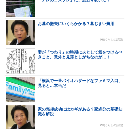
「アレのコスプレ」に、思わず吹いた！
お墓の撤去にいくらかかる？墓じまい費用
PR(くらしの話題)
妻が「つわり」の時期に夫として気をつけるべ
きこと。意外と見落としがちなのが…！
「横浜で一番バイオハザードなファミマ入口」
見ると…本当だ
家の売却成功にはカギがある？家処分の基礎知
識を解説
PR(くらしの話題)