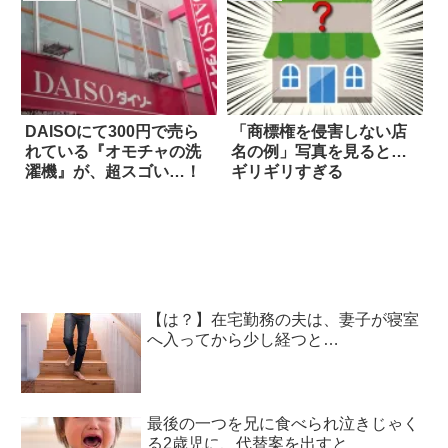
DAISOにて300円で売ら
「商標権を侵害しない店
れている『オモチャの洗
名の例」写真を見ると…
濯機』が、超スゴい…！
ギリギリすぎる
【は？】在宅勤務の夫は、妻子が寝室
へ入ってから少し経つと…
最後の一つを兄に食べられ泣きじゃく
る2歳児に、代替案を出すと