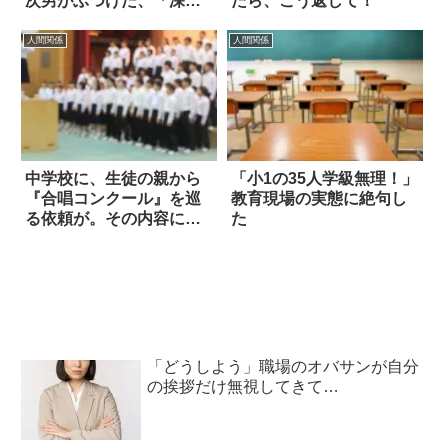
次男がぶつけた、「深す
たら、こう返して！
ぎる質問」とは？
人間関係
人間関係
中学校に、生徒の親から
「小1の35人学級無理！」
『合唱コンクール』を巡
教育現場の実態に絶句し
る依頼が。その内容にハ
た
ッとした
「どうしよう」職場のオバサンが自分
の挨拶だけ無視してきて…