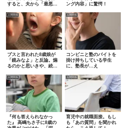
すると、夫から「最悪の
ング内容」に驚愕！
一言」が！？
人間関係
人間関係
ブスと言われた8歳娘が
コンビニと塾のバイトを
「鏡みなよ」と反論。煽
掛け持ちしている学生
るのかと思いきや、続き
に、塾長が…え
があった
人間関係
人間関係
『何も答えられなかっ
育児中の就職面接。もし
た』 高嶋ちさ子に8歳の
も「あの質問」を聞かれ