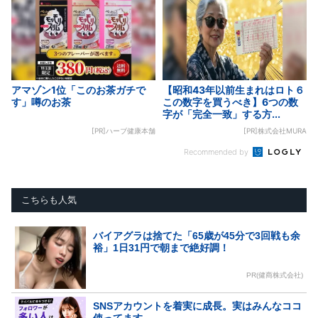
アマゾン1位「このお茶ガチで
【昭和43年以前生まれはロト６
す」噂のお茶
この数字を買うべき】6つの数
字が「完全一致」する方...
[PR]ハーブ健康本舗
[PR]株式会社MURA
Recommended by
こちらも人気
バイアグラは捨てた「65歳が45分で3回戦も余
裕」1日31円で朝まで絶好調！
PR(健商株式会社)
SNSアカウントを着実に成長。実はみんなココ
使ってます。