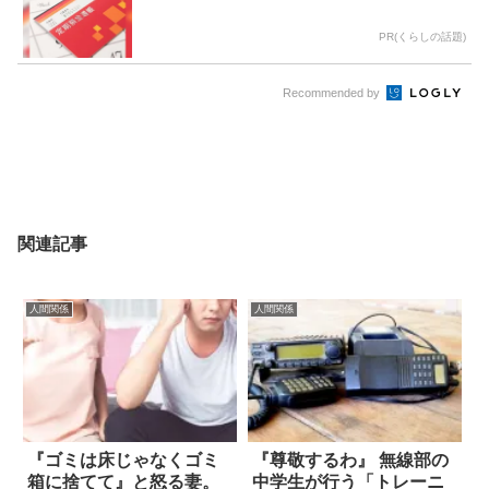
PR(くらしの話題)
Recommended by
関連記事
人間関係
人間関係
『ゴミは床じゃなくゴミ
『尊敬するわ』 無線部の
箱に捨てて』と怒る妻。
中学生が行う「トレーニ