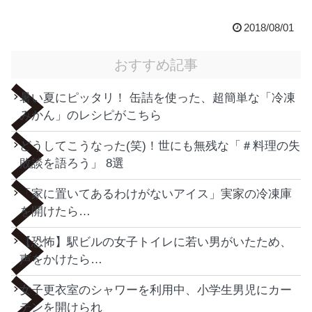
2018/08/01
おすすめ記事
暑い夏にピッタリ！ 缶詰を使った、超簡単な「冷凍
みかん」のレシピがこちら
どうしてこうなった(笑)！世にも無残な「＃料理の失
敗談を語ろう」 8選
「家に置いてあるわけがないアイス」実家の冷凍庫
を開けたら…
【恐怖】駅ビルの女子トイレに若い男がいたため、
声をかけたら…
女子更衣室のシャワーを利用中、小学生男児にカー
テンを開けられ