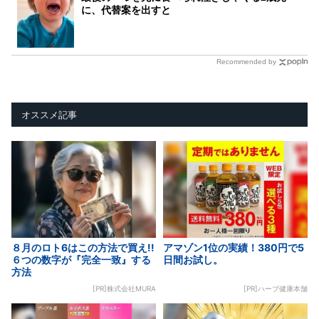
に、代替案を出すと
Recommended by
オススメ記事
８月のロト6はこの方法で買え!!
アマゾン1位の実績！380円で5
６つの数字が『完全一致』する
日間お試し。
方法
[PR]株式会社MURA
[PR]ハーブ健康本舗