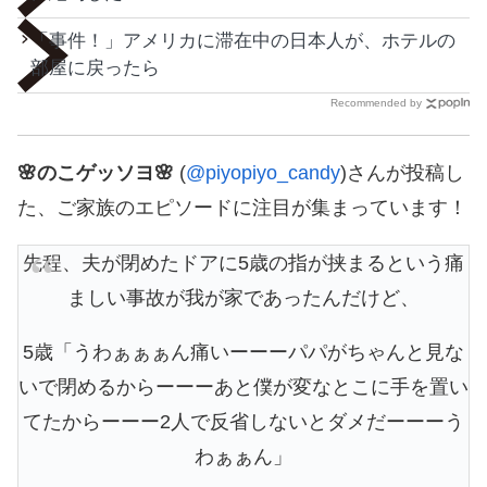
「事件！」アメリカに滞在中の日本人が、ホテルの
部屋に戻ったら
Recommended by
🌸のこゲッソヨ🌸
(
@piyopiyo_candy
)さんが投稿し
た、ご家族のエピソードに注目が集まっています！
先程、夫が閉めたドアに5歳の指が挟まるという痛
ましい事故が我が家であったんだけど、
5歳「うわぁぁぁん痛いーーーパパがちゃんと見な
いで閉めるからーーーあと僕が変なとこに手を置い
てたからーーー2人で反省しないとダメだーーーう
わぁぁん」