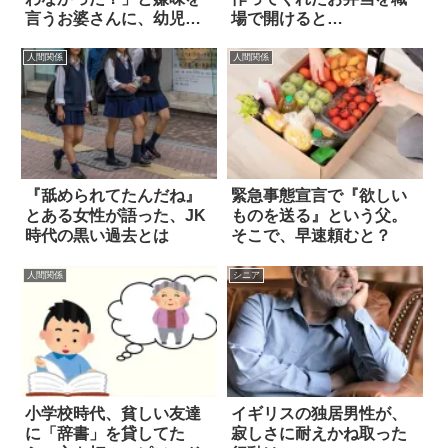
言うお婆さんに、幼児が
場で開けると…
痛快な一言
人間関係
人間関係
『舐められてたんだね』
緊急事態宣言で『欲しい
とある女性が語った、JK
ものを送る』という父。
時代の黒い過去とは
そこで、早速頼むと？
人間関係
シニア
小学校時代、貧しい友達
イギリスの独居男性が、
に「辞書」を貸してた
寂しさに耐えかね取った