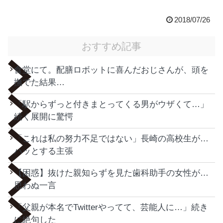
2018/07/26
おすすめ記事
食堂にて。配膳ロボットに喜んだおじさんが、頭を
撫でた結果…
「駅からずっと付きまとってくる男がウザくて…」
続く展開に驚愕
「これは私の努力不足ではない」長崎の高校生が…
ハッとする主張
【困惑】抜けた親知らずを見た歯科助手の女性が…
思わぬ一言
「父親が本名でTwitterやってて、芸能人に…」続き
に絶句した