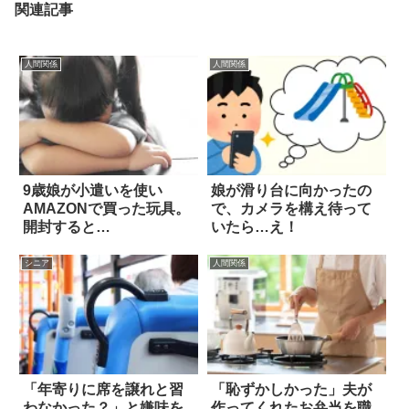
関連記事
人間関係
人間関係
9歳娘が小遣いを使い
娘が滑り台に向かったの
AMAZONで買った玩具。
で、カメラを構え待って
開封すると…
いたら…え！
シニア
人間関係
「年寄りに席を譲れと習
「恥ずかしかった」夫が
わなかった？」と嫌味を
作ってくれたお弁当を職