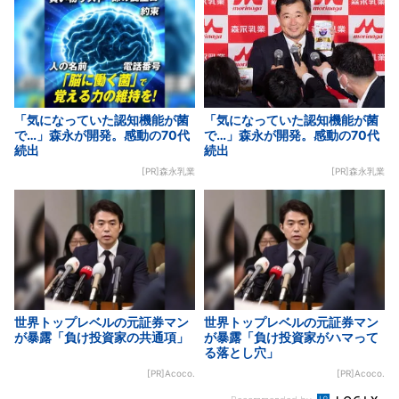
「気になっていた認知機能が菌
「気になっていた認知機能が菌
で…」森永が開発。感動の70代
で…」森永が開発。感動の70代
続出
続出
[PR]森永乳業
[PR]森永乳業
世界トップレベルの元証券マン
世界トップレベルの元証券マン
が暴露「負け投資家の共通項」
が暴露「負け投資家がハマって
る落とし穴」
[PR]Acoco.
[PR]Acoco.