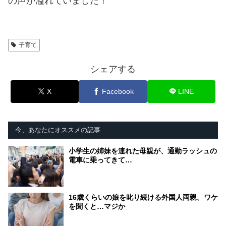
の声が溢れていました！
子育て
シェアする
X
Facebook
LINE
今、あなたにオススメの記事
小学生の姉妹を連れた母親が、通勤ラッシュの
電車に乗ってきて…
16歳くらいの娘を叱り続ける外国人両親。ワケ
を聞くと…マジか