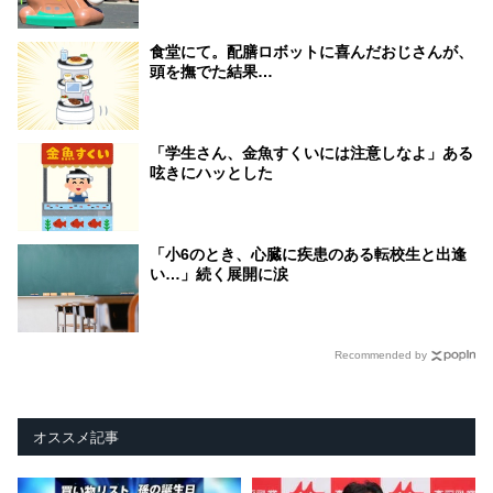
食堂にて。配膳ロボットに喜んだおじさんが、
頭を撫でた結果…
「学生さん、金魚すくいには注意しなよ」ある
呟きにハッとした
「小6のとき、心臓に疾患のある転校生と出逢
い…」続く展開に涙
Recommended by
オススメ記事