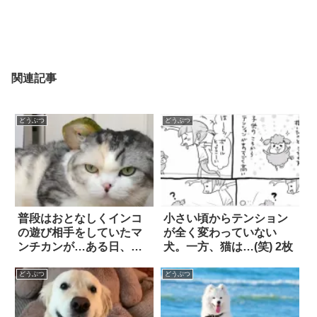
関連記事
どうぶつ
どうぶつ
普段はおとなしくインコ
小さい頃からテンション
の遊び相手をしていたマ
が全く変わっていない
ンチカンが…ある日、
犬。一方、猫は…(笑) 2枚
『小さな逆襲』に出
た！？
どうぶつ
どうぶつ