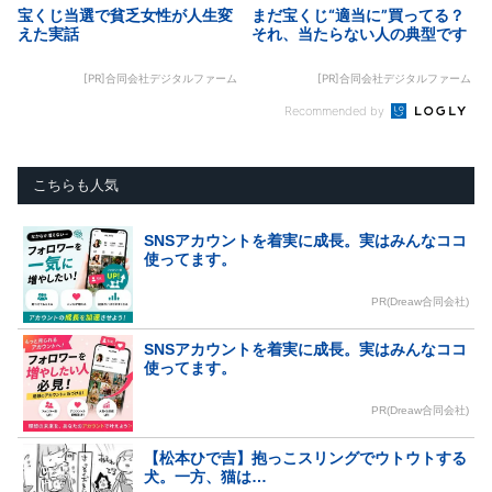
宝くじ当選で貧乏女性が人生変
まだ宝くじ“適当に”買ってる？
えた実話
それ、当たらない人の典型です
[PR]合同会社デジタルファーム
[PR]合同会社デジタルファーム
Recommended by
こちらも人気
SNSアカウントを着実に成長。実はみんなココ
使ってます。
PR(Dreaw合同会社)
SNSアカウントを着実に成長。実はみんなココ
使ってます。
PR(Dreaw合同会社)
【松本ひで吉】抱っこスリングでウトウトする
犬。一方、猫は…