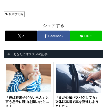
松本ひで吉
シェアする
X
Facebook
LINE
今、あなたにオススメの記事
「俺は将来子どもいらん」と
「まだ心臓バクバクしてる」
言う息子に理由を聞いたら…
立体駐車場で車を発進しよう
えぇ
としたら