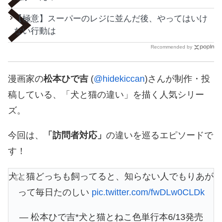
【極意】スーパーのレジに並んだ後、やってはいけ
ない行動は
Recommended by
漫画家の
松本ひで吉
(
@hidekiccan
)さんが制作・投
稿している、「犬と猫の違い」を描く人気シリー
ズ。
今回は、
「訪問者対応」
の違いを巡るエピソードで
す！
犬と猫どっちも飼ってると、知らない人でもりあが
って毎日たのしい
pic.twitter.com/fwDLw0CLDk
— 松本ひで吉*犬と猫とねこ色単行本6/13発売