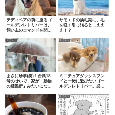
テディベアの前に座るゴ
サモエドの換毛期に、毛
ールデンレトリバーは、
を軽く引っ張ると…ええ
飼い主のコマンドを聞い
え！？
て…？ 可愛くてお利口な
『決めポーズ』にホッコ
どうぶつ
どうぶつ
リ！！
まさに珍事(笑)！台風18
ミニチュアダックスフン
号のせいで、家が「動物
ドと一緒に遊びたいゴー
の避難所」みたいになっ
ルデンレトリバー。必死
た
に誘うも…切ない展開
に！
どうぶつ
どうぶつ