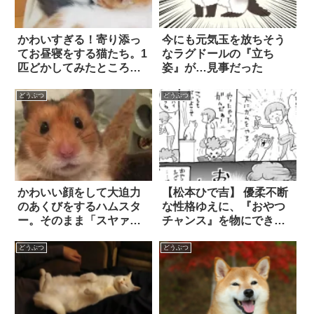
かわいすぎる！寄り添っ
今にも元気玉を放ちそう
てお昼寝をする猫たち。1
なラグドールの『立ち
匹どかしてみたところ…
姿』が…見事だった
♡
どうぶつ
どうぶつ
かわいい顔をして大迫力
【松本ひで吉】 優柔不断
のあくびをするハムスタ
な性格ゆえに、『おやつ
ー。そのまま「スヤァ」
チャンス』を物にできな
してしまう姿に…胸キュ
い犬。対する猫は…さす
ン
がすぎる！！
どうぶつ
どうぶつ