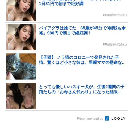
1日31円で朝まで絶好調
PR(健商株式会社)
バイアグラは捨てた「65歳が45分で3回戦も余
裕」980円で朝まで絶好調！
PR(健商株式会社)
【子猫】 ノラ猫のコロニーで発見された子
猫。驚くほど小さな彼は、里親ママの懸命な...
とっても優しいハスキー犬が、生後2週間の子
猫たちの「お母さん代わり」になった結果...
Recommended by