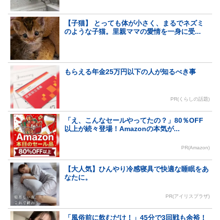
【子猫】 とっても体が小さく、まるでネズミ
のような子猫。里親ママの愛情を一身に受...
もらえる年金25万円以下の人が知るべき事
PR(くらしの話題)
「え、こんなセールやってたの？」80％OFF
以上が続々登場！Amazonの本気が...
PR(Amazon)
【大人気】ひんやり冷感寝具で快適な睡眠をあ
なたに。
PR(アイリスプラザ)
「風俗前に飲むだけ！」45分で3回戦も余裕！