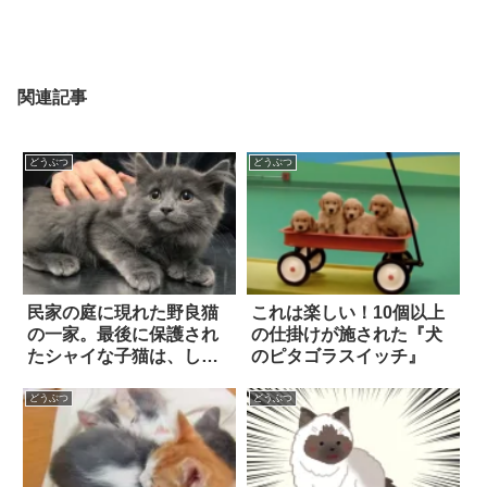
関連記事
どうぶつ
どうぶつ
民家の庭に現れた野良猫
これは楽しい！10個以上
の一家。最後に保護され
の仕掛けが施された『犬
たシャイな子猫は、しば
のピタゴラスイッチ』
らく戸惑っていたもの
の…
どうぶつ
どうぶつ