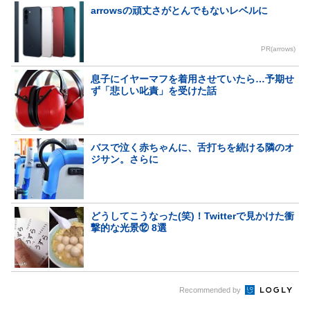
arrowsの頑丈さがとんでもないレベルに
PR(arrows)
息子にイヤーマフを着用させていたら…予期せ
ず「悲しい叱責」を受けた話
バスで泣く赤ちゃんに、舌打ちを続ける隣のオ
ジサン。さらに
どうしてこうなった(笑)！Twitterで見かけた衝
撃的な光景⑫ 8選
Recommended by