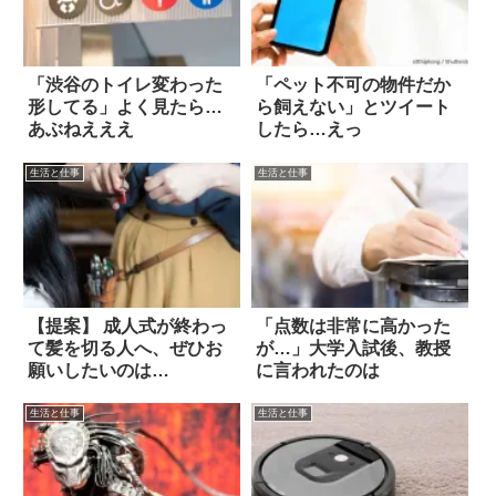
「渋谷のトイレ変わった
「ペット不可の物件だか
形してる」よく見たら…
ら飼えない」とツイート
あぶねえええ
したら…えっ
生活と仕事
生活と仕事
【提案】 成人式が終わっ
「点数は非常に高かった
て髪を切る人へ、ぜひお
が…」大学入試後、教授
願いしたいのは…
に言われたのは
生活と仕事
生活と仕事