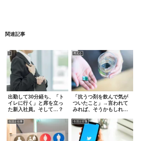
関連記事
1
考える
出勤して30分経ち、「ト
「抗うつ剤を飲んで気が
イレに行く」と席を立っ
ついたこと」→言われて
た新入社員。そして…？
みれば、そうかもしれな
い…！
生活と仕事
生活と仕事