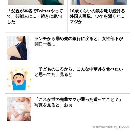
「父親が本名でTwitterやって
16歳くらいの娘を叱り続ける
て、芸能人に…」続きに絶句
外国人両親。ワケを聞くと…
した
マジか
ランチから勤め先の銀行に戻ると、女性部下が
開口一番…
「子どものころから、こんな中華丼を食べたい
と思ってた」見ると
「これが世の先輩ママが通った道ってこと？」
写真を見ると…おぉ
Recommended by