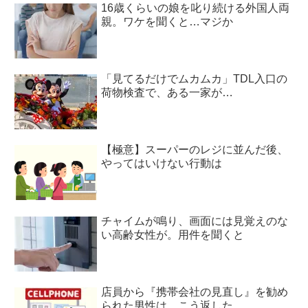
16歳くらいの娘を叱り続ける外国人両
親。ワケを聞くと…マジか
「見てるだけでムカムカ」TDL入口の
荷物検査で、ある一家が…
【極意】スーパーのレジに並んだ後、
やってはいけない行動は
チャイムが鳴り、画面には見覚えのな
い高齢女性が。用件を聞くと
店員から『携帯会社の見直し』を勧め
られた男性は…こう返した