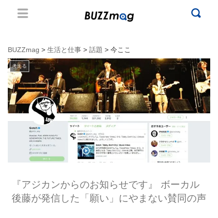
BUZZmag
>
生活と仕事
>
話題
> 今ここ
考える
『アジカンからのお知らせです』 ボーカル
後藤が発信した「願い」にやまない賛同の声