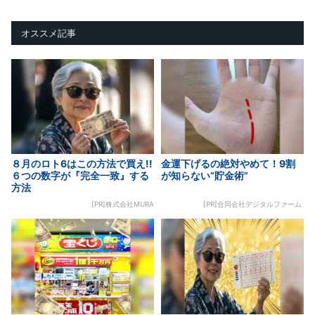
オススメ記事
８月のロト6はこの方法で買え!!
金運下げるの絶対やめて！9割
６つの数字が『完全一致』する
が知らない“貯金術”
方法
[PR]株式会社MURA
[PR]合同会社デジタルファーム