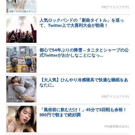
PR(アイリスプラザ)
人気ロックバンドの「新曲タイトル」を巡っ
て、Twitter上で大喜利大会が勃発！
都心で54年ぶりの降雪→タニタとシャープの公
式Twitterがおかしなことになっ...
【大人気】ひんやり冷感寝具で快適な睡眠をあ
なたに。
PR(アイリスプラザ)
「風俗前に飲むだけ！」45分で3回戦も余裕！
980円で朝まで絶好調
PR(健商株式会社)