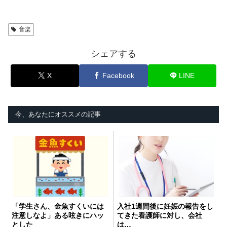
音楽
シェアする
X
Facebook
LINE
今、あなたにオススメの記事
「学生さん、金魚すくいには
入社1週間後に妊娠の報告をし
注意しなよ」ある呟きにハッ
てきた看護師に対し、会社
とした
は…