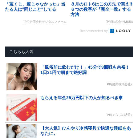
「宝くじ、運じゃなかった」当
８月のロト6はこの方法で買え!!
たる人は“同じこと”してる
６つの数字が『完全一致』する
方法
[PR]合同会社デジタルファーム
[PR]株式会社MURA
Recommended by
こちらも人気
「風俗前に飲むだけ！」45分で3回戦も余裕！
1日31円で朝まで絶好調
PR(健商株式会社)
もらえる年金25万円以下の人が知るべき事
PR(くらしの話題)
【大人気】ひんやり冷感寝具で快適な睡眠をあ
なたに。