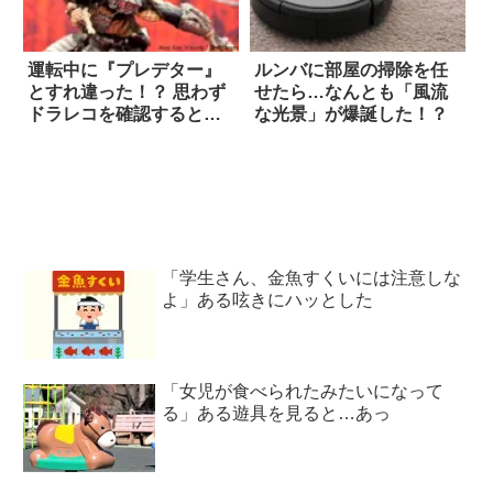
運転中に『プレデター』
ルンバに部屋の掃除を任
とすれ違った！？ 思わず
せたら…なんとも「風流
ドラレコを確認すると…
な光景」が爆誕した！？
「学生さん、金魚すくいには注意しな
よ」ある呟きにハッとした
「女児が食べられたみたいになって
る」ある遊具を見ると…あっ