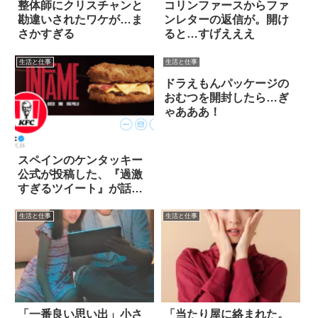
整体師にクリスチャンと
コリンファースからファ
勘違いされたワケが…ま
ンレターの返信が。開け
さかすぎる
ると…すげえええ
生活と仕事
生活と仕事
ドラえもんパッケージの
おむつを開封したら…ぎ
ゃあああ！
スペインのケンタッキー
公式が投稿した、『過激
すぎるツイート』が話
題！
生活と仕事
生活と仕事
「一番良い思い出」小さ
「当たり屋に絡まれた。