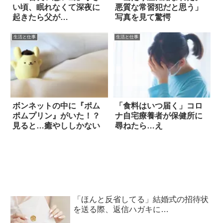
い頃、眠れなくて深夜に
悪質な常習犯だと思う」
起きたら父が…
写真を見て驚愕
生活と仕事
生活と仕事
ボンネットの中に『ポム
「食料はいつ届く」コロ
ポムプリン』がいた！？
ナ自宅療養者が保健所に
見ると…癒やししかない
尋ねたら…え
「ほんと反省してる」結婚式の招待状
を送る際、返信ハガキに…