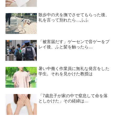
散歩中の犬を撫でさせてもらった後、
礼を言って別れたら…ふふ
「被害届だす」ゲーセンで音ゲーをプ
レイ後、ふと髪を触ったら…
暑い中働く作業員に無礼な発言をした
学生。それを見かけた教授は
「7歳息子が家の中で窒息して命を落
としかけた」その経緯は…