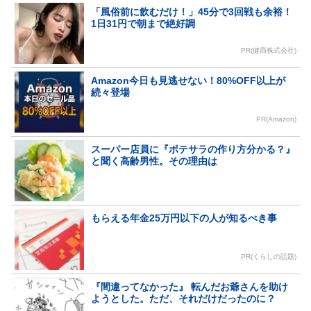
「風俗前に飲むだけ！」45分で3回戦も余裕！
1日31円で朝まで絶好調
PR(健商株式会社)
Amazon今日も見逃せない！80%OFF以上が
続々登場
PR(Amazon)
スーパー店員に『ポテサラの作り方分かる？』
と聞く高齢男性。その理由は
もらえる年金25万円以下の人が知るべき事
PR(くらしの話題)
『間違ってなかった』 転んだお爺さんを助け
ようとした。ただ、それだけだったのに？