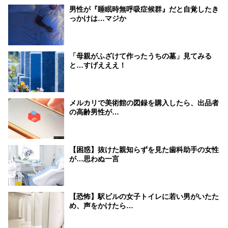
男性が『睡眠時無呼吸症候群』だと自覚したき
っかけは…マジか
「母親がふざけて作ったうちの墓」見てみる
と…すげえええ！
メルカリで美術館の図録を購入したら、出品者
の高齢男性が…
【困惑】抜けた親知らずを見た歯科助手の女性
が…思わぬ一言
【恐怖】駅ビルの女子トイレに若い男がいたた
め、声をかけたら…