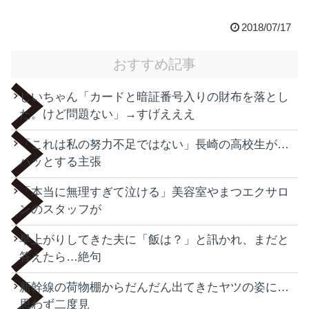
2018/07/17
おすすめ記事
じいちゃん「カードと暗証番号入りの財布を落とし
た。けど問題ない」→すげえええ
「これは私の努力不足ではない」長崎の高校生が…
ハッとする主張
「本当に無理すぎて泣ける」美容室やまつエクサロ
ンのスタッフが
早上がりしてきた夫に「飯は？」と訊かれ、まだと
答えたら…絶句
新幹線の荷物棚からだんだん出てきたヤツの姿に…
思わず二度見