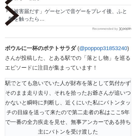
「被害届だす」ゲーセンで音ゲーをプレイ後、ふと
髪を触ったら…
Recommended by
ボウルに一杯のポテトサラダ
(
@poppop31853240
)
さんが投稿した、とある駅での「落とし物」を巡る
エピソードに注目が集まっています！
駅でとても急いでいた人が財布を落として気付かず
そのまま走り去り、それを拾ったお爺さんが追いつ
かないと瞬時に判断し、近くにいた私にバトンタッ
チの目線を送って来たので第二走者の私はここ5年
で一番の全力疾走を見せ、無事アンカーである持ち
主にバトンを受け渡した