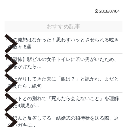
2018/07/04
おすすめ記事
その発想はなかった！思わずハッとさせられる呟き
の数々 8選
【恐怖】駅ビルの女子トイレに若い男がいたため、
声をかけたら…
早上がりしてきた夫に「飯は？」と訊かれ、まだと
答えたら…絶句
ペットとの別れで『死んだら会えないこと』を理解
した4歳児が…
「ほんと反省してる」結婚式の招待状を送る際、返
信ハガキに…