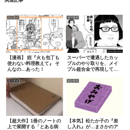
関連記事
エンタメ
エンタメ
【漫画】 姪『火も包丁も
スーパーで遭遇したカッ
使わない料理教えて』 そ
プルのやり取りを、メイ
んなの…あった！
プル超合金で再現してみ
た(笑) 漫画2枚
エンタメ
エンタメ
【超大作】1冊のノートの
【本気】松たか子の『差
上で展開する「とある病
し入れ』が…まさかのア