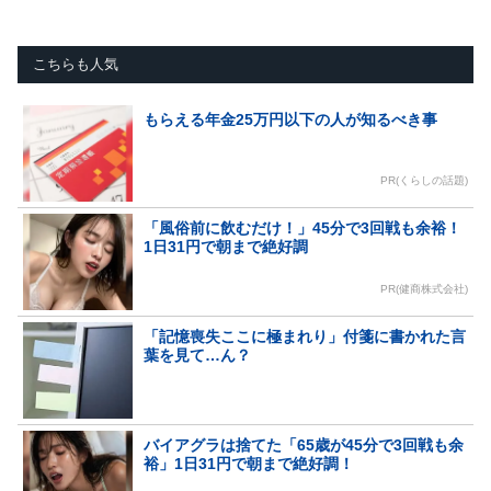
こちらも人気
もらえる年金25万円以下の人が知るべき事
PR(くらしの話題)
「風俗前に飲むだけ！」45分で3回戦も余裕！
1日31円で朝まで絶好調
PR(健商株式会社)
「記憶喪失ここに極まれり」付箋に書かれた言
葉を見て…ん？
バイアグラは捨てた「65歳が45分で3回戦も余
裕」1日31円で朝まで絶好調！