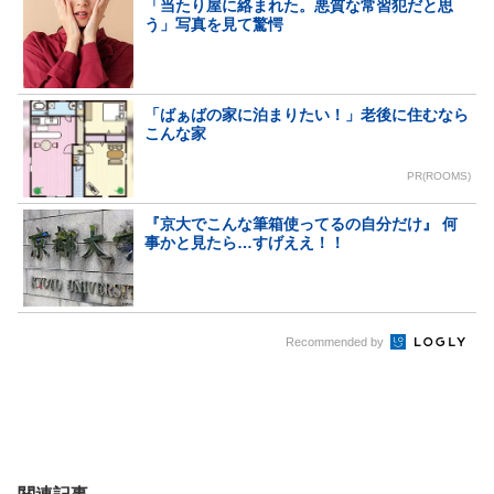
「当たり屋に絡まれた。悪質な常習犯だと思
う」写真を見て驚愕
「ばぁばの家に泊まりたい！」老後に住むなら
こんな家
PR(ROOMS)
『京大でこんな筆箱使ってるの自分だけ』 何
事かと見たら…すげええ！！
Recommended by