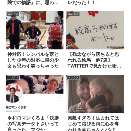
院での物語」に、思わず
レだった！！
涙！
エンタメ
エンタメ
神対応！シンバルを落と
【残念ながら落ちると思
した少年の対応に隣の少
われる絵馬 他7選】
女も思わず笑っちゃった
TWITTERで見かけた衝撃
的な光景㉓
エンタメ
エンタメ
令和ロマンくるま「決勝
素敵すぎる！生まれては
の写真データ下さいって
じめて浴びる雨に心を奪
言ったら」マジか
われる赤ちゃんとパパ