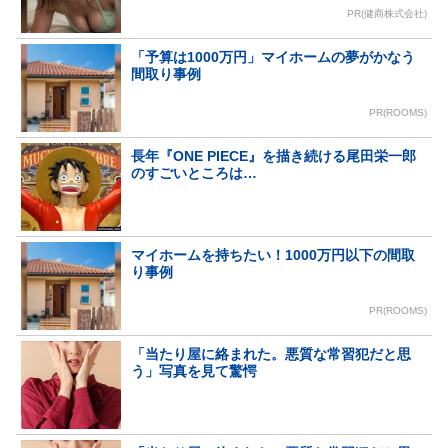
PR(健商株式会社)
「予算は1000万円」マイホームの夢がかなう
間取り事例
PR(ROOMS)
長年『ONE PIECE』を描き続ける尾田栄一郎
のすごいところは…
マイホームを持ちたい！1000万円以下の間取
り事例
PR(ROOMS)
「当たり屋に絡まれた。悪質な常習犯だと思
う」写真を見て驚愕