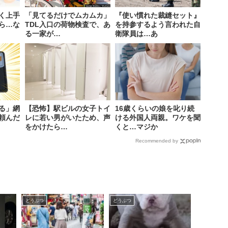
く上手
「見てるだけでムカムカ」
『使い慣れた裁縫セット』
ら…な
TDL入口の荷物検査で、あ
を持参するよう言われた自
る一家が…
衛隊員は…あ
る」網
【恐怖】駅ビルの女子トイ
16歳くらいの娘を叱り続
頼んだ
レに若い男がいたため、声
ける外国人両親。ワケを聞
をかけたら…
くと…マジか
Recommended by
どうぶつ
どうぶつ