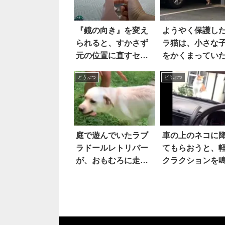
『鏡の向き』を変え
ようやく保護し
られると、すかさず
ラ猫は、小さな
元の位置に直すセキ
をかくまってい
セイインコ。ムキに
なんとか警戒心
どうぶつ
どうぶつ
なる姿が…可愛い！
くため、たっぷ
ケアと愛情を与
と…？
庭で遊んでいたラブ
車の上のネコに
ラドールレトリバー
てもらおうと、
が、おもむろに走り
クラクションを
出して…「思わぬイ
したところ…(笑)
タズラ」に爆笑！！