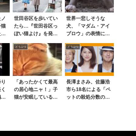
たノ
世田谷区を歩いてい
世界一悲しそうな
子猫
たら…『世田谷区っ
犬、「マダム・アイ
た。
ぽい猫よけ』を発見
ブロウ」の表情に誰
を解
した！？
もが釘付け！！ 8枚
どうぶつ
どうぶつ
りの
える
降り
「あったかくて最高
長澤まさみ、佐藤浩
軽く
の居心地ニャ！」子
市ら18名による「ペ
鳴ら
猫が安眠している場
ットの殺処分数の減
所は…！
少を訴える動画」