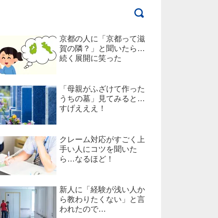
京都の人に「京都って滋
賀の隣？」と聞いたら…
続く展開に笑った
「母親がふざけて作った
うちの墓」見てみると…
すげえええ！
クレーム対応がすごく上
手い人にコツを聞いた
ら…なるほど！
新人に「経験が浅い人か
ら教わりたくない」と言
われたので…