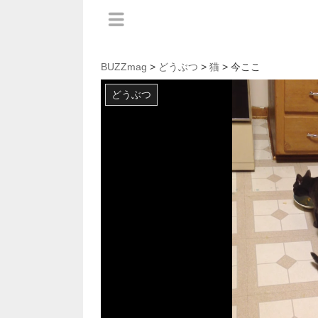
BUZZmag
>
どうぶつ
>
猫
> 今ここ
どうぶつ