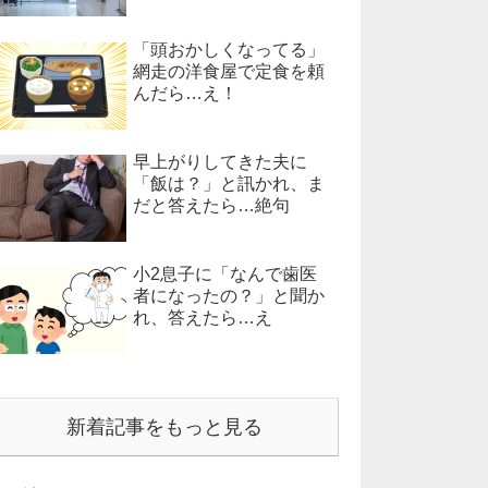
「頭おかしくなってる」
網走の洋食屋で定食を頼
んだら…え！
早上がりしてきた夫に
「飯は？」と訊かれ、ま
だと答えたら…絶句
小2息子に「なんで歯医
者になったの？」と聞か
れ、答えたら…え
新着記事をもっと見る