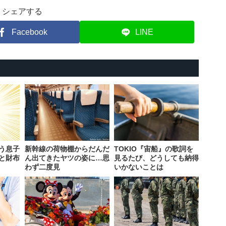
シェアする
Facebook
LINE
う息子
新幹線の荷物棚からだんだ
TOKIO『宙船』の歌詞を
と財布
ん出てきたヤツの姿に…思
見るたび、どうしても納得
わず二度見
いかないことは